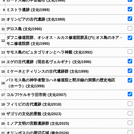
ロードス島の中世都市
(文化/1988)
8
ミストラ遺跡
(文化/1989)
9
オリンピアの古代遺跡
(文化/1989)
10
デロス島
(文化/1990)
11
ダフニ修道院群、オシオス・ルカス修道院群及びヒオス島のネア・
12
モニ修道院群
(文化/1990)
サモス島のピュタゴリオンとヘラ神殿
(文化/1992)
13
エゲの古代遺跡（現在名ヴェルギナ）
(文化/1996)
14
ミケーネとティリンスの古代遺跡群
(文化/1999)
15
パトモス島の神学者聖ヨハネ修道院と黙示録の洞窟の歴史地区
16
（ホーラ）
(文化/1999)
コルフ/ケルキラ旧市街
(文化/2007)
17
フィリピの古代遺跡
(文化/2016)
18
ザゴリの文化的景観
(文化/2023)
19
ミノア文明の宮殿遺跡群
(文化/2025)
20
オリンポス山の周辺広域
(複合/2026)
21