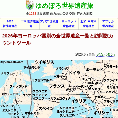
ゆめぽろ世界遺産旅
全
1273
世界遺産 自力旅の公共交通･行き方地図
2026
日本 世界遺産
アジア 世界遺
ヨーロッパ
北米･中南米
アフリカ
新世界遺産
一覧
産
世界遺産
世界遺産
世界遺産
2026年ヨーロッパ国別の全世界遺産一覧と訪問数カ
ウントツール
2026.6.7更新
SNSボタン