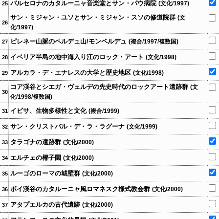
バルセロナのカタルーニャ音楽堂とサン・パウ病院
(文化/1997)
25
サン・ミジャン・ユソとサン・ミジャン・スソの修道院群
(文
26
化/1997)
ピレネー山脈のペルデュ山/モンペルデュ
(複合/1997/複数国)
27
イベリア半島の地中海入り江のロック・アート
(文化/1998)
28
アルカラ・デ・エナレスの大学と歴史地区
(文化/1998)
29
コア渓谷とシエガ・ヴェルデの先史時代のロックアート遺跡群
(文
30
化/1998/複数国)
イビサ、生物多様性と文化
(複合/1999)
31
サン・クリストバル・デ・ラ・ラグーナ
(文化/1999)
32
タラゴナの遺跡群
(文化/2000)
33
エルチェの椰子園
(文化/2000)
34
ルーゴのローマの城壁群
(文化/2000)
35
ボイ渓谷のカタルーニャ風ロマネスク様式教会群
(文化/2000)
36
アタプエルカの古代遺跡
(文化/2000)
37