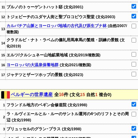
ブルノのトゥーゲントハット邸
(文化/2001)
11
トジェビーチのユダヤ人街と聖プロコピウス聖堂
(文化/2003)
12
カルパチア山脈とヨーロッパ地域の古代及び原生ブナ林
(自然/2007/
13
複数国)
クラドルビ・ナト・ラベムの儀礼用馬車馬の繁殖・訓練の景観
(文
14
化/2019)
エルツ/クルシュネー山地鉱業地域
(文化/2019/複数国)
15
ヨーロッパの大温泉保養地群
(文化/2021/複数国)
16
ジャテツとザーツホップの景観
(文化/2023)
17
ベルギーの世界遺産
全
16
件
(文化
15
自然
1
複合0)
フランドル地方のベギン会修道院
(文化/1998)
1
ラ・ルヴィエールとル・ルーのサントル運河の4つのリフトとその周
2
辺
(文化/1998)
ブリュッセルのグラン･プラス
(文化/1998)
3