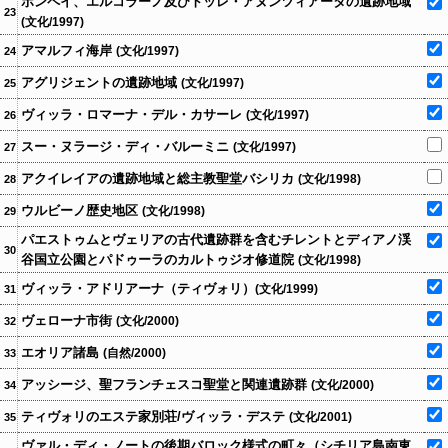
ポンペイ、エルコラーノ及びトッレ・アヌンツィアータの遺跡地域
23
(文化/1997)
アマルフィ海岸
(文化/1997)
24
アグリジェントの遺跡地域
(文化/1997)
25
ヴィッラ・ロマーナ・デル・カサーレ
(文化/1997)
26
スー・ヌラージ・ディ・バルーミニ
(文化/1997)
27
アクイレイアの遺跡地域と総主教聖堂バシリカ
(文化/1998)
28
ウルビーノ歴史地区
(文化/1998)
29
パエストゥムとヴェリアの古代遺跡群を含むチレントとディアノ渓
30
谷国立公園とパドゥーラのカルトゥジオ修道院
(文化/1998)
ヴィッラ・アドリアーナ（ティヴォリ）
(文化/1999)
31
ヴェローナ市街
(文化/2000)
32
エオリア諸島
(自然/2000)
33
アッシージ、聖フランチェスコ聖堂と関連遺跡群
(文化/2000)
34
ティヴォリのエステ家別荘/ヴィッラ・デステ
(文化/2001)
35
ヴァル・ディ・ノートの後期バロック様式の町々（シチリア島南東