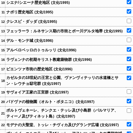
シエナ/シエーナ歴史地区
(文化/1995)
10
ナポリ歴史地区
(文化/1995)
11
クレスピ・ダッダ
(文化/1995)
12
フェッラーラ：ルネサンス期の市街とポー川デルタ地帯
(文化/1995)
13
デル・モンテ城
(文化/1996)
14
アルベロベッロのトゥルッリ
(文化/1996)
15
ラヴェンナの初期キリスト教建築物群
(文化/1996)
16
ピエンツァ市街の歴史地区
(文化/1996)
17
カゼルタの18世紀の王宮と公園、ヴァンヴィテッリの水道橋とサ
18
ン・レウチョ邸宅群
(文化/1997)
サヴォイア王家の王宮群
(文化/1997)
19
パドヴァの植物園（オルト・ボタニコ）
(文化/1997)
20
ポルトヴェネーレ、チンクエ・テッレ及び小島群（パルマリア、
21
ティーノ及びティネット島）
(文化/1997)
モデナの大聖堂、トッレ・チヴィカ及びグランデ広場
(文化/1997)
22