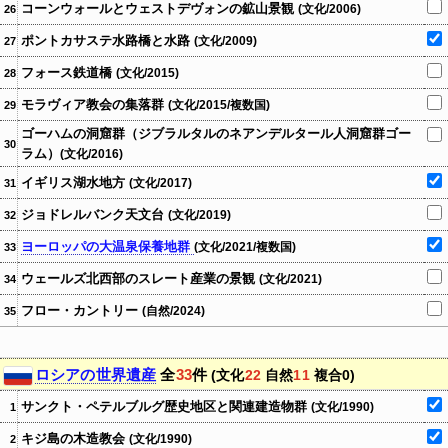
コーンウォールとウェストデヴォンの鉱山景観
(文化/2006)
26
ポントカサステ水路橋と水路
(文化/2009)
27
フォース鉄道橋
(文化/2015)
28
モラヴィア教会の集落群
(文化/2015/複数国)
29
ゴーハムの洞窟群（ジブラルタルのネアンデルタール人洞窟群ゴー
30
ラム）
(文化/2016)
イギリス湖水地方
(文化/2017)
31
ジョドレルバンク天文台
(文化/2019)
32
ヨーロッパの大温泉保養地群
(文化/2021/複数国)
33
ウェールズ北西部のスレート産業の景観
(文化/2021)
34
フロー・カントリー
(自然/2024)
35
ロシアの世界遺産
全
33
件
(文化
22
自然
11
複合0)
サンクト・ペテルブルグ歴史地区と関連建造物群
(文化/1990)
1
キジ島の木造教会
(文化/1990)
2