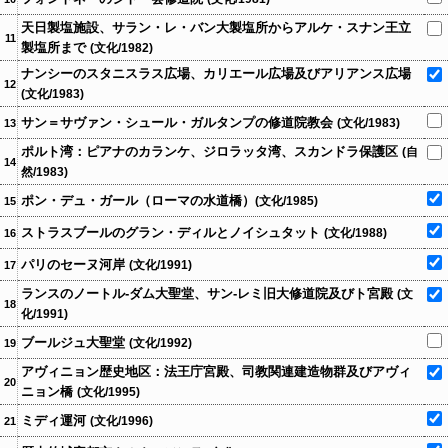
天日製塩施設、サラン・レ・バン大製塩所からアルケ・スナン王立
11
製塩所まで
(文化/1982)
ナンシーのスタニスラス広場、カリエール広場及びアリアンス広場
12
(文化/1983)
サン＝サヴァン・シュール・ガルタンプの修道院教会
(文化/1983)
13
ポルト湾：ピアナのカランケ、ジロラッタ湾、スカンドラ保護区
(自
14
然/1983)
ポン・デュ・ガール（ローマの水道橋）
(文化/1985)
15
ストラスブールのグラン・ディルとノイシュタット
(文化/1988)
16
パリのセーヌ河岸
(文化/1991)
17
ランスのノートル-ダム大聖堂、サン-レミ旧大修道院及びト宮殿
(文
18
化/1991)
ブールジュ大聖堂
(文化/1992)
19
アヴィニョン歴史地区：法王庁宮殿、司教関連建造物群及びアヴィ
20
ニョン橋
(文化/1995)
ミディ運河
(文化/1996)
21