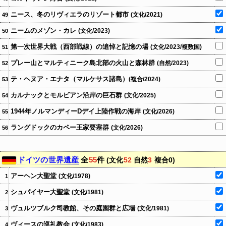
ニース、冬のリヴィエラのリゾート都市
(文化/2021)
49
ニームのメゾン・カレ
(文化/2023)
50
第一次世界大戦（西部戦線）の追悼と記憶の場
(文化/2023/複数国)
51
プレー山とマルティニーク島北部の火山と森林群
(自然/2023)
52
テ・ヘヌア・エナタ（マルケサス諸島）
(複合/2024)
53
カルナックとモルビアン沿岸の巨石群
(文化/2025)
54
1944年ノルマンディーDデイ上陸作戦の海岸
(文化/2026)
55
ラングドックのカペー王家要塞群
(文化/2026)
56
ドイツの世界遺産
全
55
件
(文化
52
自然
3
複合0)
アーヘン大聖堂
(文化/1978)
1
シュパイヤー大聖堂
(文化/1981)
2
ヴュルツブルク司教館、その庭園群と広場
(文化/1981)
3
ヴィースの巡礼教会
(文化/1983)
4