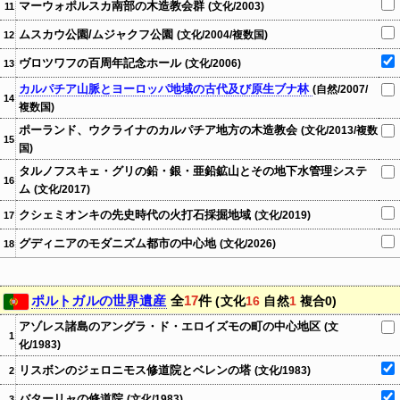
マーウォポルスカ南部の木造教会群
(文化/2003)
11
ムスカウ公園/ムジャクフ公園
(文化/2004/複数国)
12
ヴロツワフの百周年記念ホール
(文化/2006)
13
カルパチア山脈とヨーロッパ地域の古代及び原生ブナ林
(自然/2007/
14
複数国)
ポーランド、ウクライナのカルパチア地方の木造教会
(文化/2013/複数
15
国)
タルノフスキェ・グリの鉛・銀・亜鉛鉱山とその地下水管理システ
16
ム
(文化/2017)
クシェミオンキの先史時代の火打石採掘地域
(文化/2019)
17
グディニアのモダニズム都市の中心地
(文化/2026)
18
ポルトガルの世界遺産
全
17
件
(文化
16
自然
1
複合0)
アゾレス諸島のアングラ・ド・エロイズモの町の中心地区
(文
1
化/1983)
リスボンのジェロニモス修道院とベレンの塔
(文化/1983)
2
バターリャの修道院
(文化/1983)
3