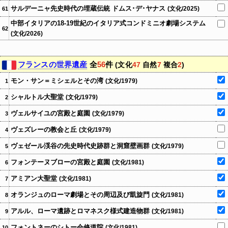
サルデーニャ先史時代の埋蔵伝統 ドムス･デ･ヤナス
(文化/2025)
61
中部イタリアの18-19世紀のイタリア式コンドミニオ劇場システム
62
(文化/2026)
フランスの世界遺産
全
56
件
(文化
47
自然
7
複合
2
)
モン・サン＝ミシェルとその湾
(文化/1979)
1
シャルトル大聖堂
(文化/1979)
2
ヴェルサイユの宮殿と庭園
(文化/1979)
3
ヴェズレーの教会と丘
(文化/1979)
4
ヴェゼール渓谷の先史時代史跡群と洞窟壁画群
(文化/1979)
5
フォンテーヌブローの宮殿と庭園
(文化/1981)
6
アミアン大聖堂
(文化/1981)
7
オランジュのローマ劇場とその周辺及び凱旋門
(文化/1981)
8
アルル、ローマ遺跡とロマネスク様式建造物群
(文化/1981)
9
フォントネーのシトー会修道院
(文化/1981)
10