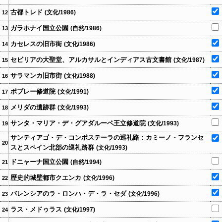
古都トレド
(文化/1986)
12
ガラホナイ国立公園
(自然/1986)
13
カセレスの旧市街
(文化/1986)
14
セビリアの大聖堂、アルカサルとインディアス古文書館
(文化/1987)
15
サラマンカ旧市街
(文化/1988)
16
ポブレー修道院
(文化/1991)
17
メリダの遺跡群
(文化/1993)
18
サンタ・マリア・デ・グアダルーペ王立修道院
(文化/1993)
19
サンティアゴ・デ・コンポステーラの巡礼路：カミーノ・フランセ
20
スとスペイン北部の巡礼路群
(文化/1993)
ドニャーナ国立公園
(自然/1994)
21
歴史的城壁都市クエンカ
(文化/1996)
22
バレンシアのラ・ロンハ・デ・ラ・セダ
(文化/1996)
23
ラス・メドゥラス
(文化/1997)
24