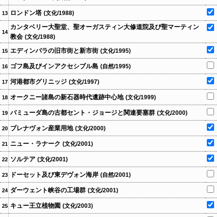
ロンドン塔
(文化/1988)
13
カンタベリー大聖堂、聖オーガスティン大修道院及び聖マーティン
14
教会
(文化/1988)
エディンバラの旧市街と新市街
(文化/1995)
15
ゴフ島及びインアクセシブル島
(自然/1995)
16
河港都市グリニッジ
(文化/1997)
17
オークニー諸島の新石器時代遺跡中心地
(文化/1999)
18
バミューダ島の古都セント・ジョージと関連要塞群
(文化/2000)
19
ブレナヴォン産業用地
(文化/2000)
20
ニュー・ラナーク
(文化/2001)
21
ソルテア
(文化/2001)
22
ドーセット及び東デヴォン海岸
(自然/2001)
23
ダーウェント峡谷の工場群
(文化/2001)
24
キュー王立植物園
(文化/2003)
25