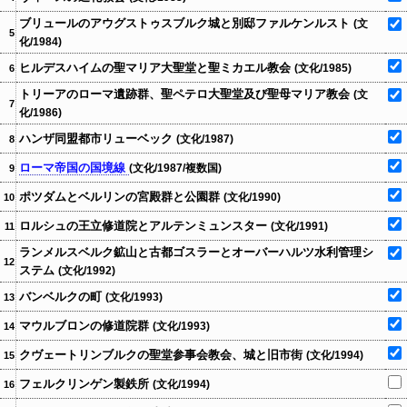
ブリュールのアウグストゥスブルク城と別邸ファルケンルスト
(文
5
化/1984)
ヒルデスハイムの聖マリア大聖堂と聖ミカエル教会
(文化/1985)
6
トリーアのローマ遺跡群、聖ペテロ大聖堂及び聖母マリア教会
(文
7
化/1986)
ハンザ同盟都市リューベック
(文化/1987)
8
ローマ帝国の国境線
(文化/1987/複数国)
9
ポツダムとベルリンの宮殿群と公園群
(文化/1990)
10
ロルシュの王立修道院とアルテンミュンスター
(文化/1991)
11
ランメルスベルク鉱山と古都ゴスラーとオーバーハルツ水利管理シ
12
ステム
(文化/1992)
バンベルクの町
(文化/1993)
13
マウルブロンの修道院群
(文化/1993)
14
クヴェートリンブルクの聖堂参事会教会、城と旧市街
(文化/1994)
15
フェルクリンゲン製鉄所
(文化/1994)
16