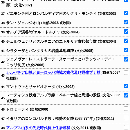
36
部）
(文化/2002)
ピエモンテ州とロンバルディア州のサクリ・モンティ
(文化/2003)
37
サン・ジョルジオ山
(自然/2003/複数国)
38
オルチア渓谷/ヴァル・ドルチャ
(文化/2004)
39
チェルヴェテリとタルキニアのエトルリア古代都市群
(文化/2004)
40
シラクーザとパンタリカの岩壁墓地遺跡
(文化/2005)
41
ジェノヴァ：レ・ストラーデ・ヌオーヴェとパラッツィ・デイ・
42
ロッリ制度
(文化/2006)
カルパチア山脈とヨーロッパ地域の古代及び原生ブナ林
(自然/2007/
43
複数国)
マントヴァとサッビオネータ
(文化/2008)
44
レーティシュ鉄道アルブラ線・ベルニナ線と周辺の景観
(文化/2008/
45
複数国)
ドロミーティ
(自然/2009)
46
イタリアのロンゴバルド族：権勢の足跡 (568-774年)
(文化/2011)
47
アルプス山系の先史時代杭上住居跡群
(文化/2011/複数国)
48