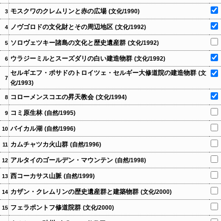
モスクワのクレムリンと赤の広場
(文化/1990)
3
ノヴゴロドの文化財とその周辺地区
(文化/1992)
4
ソロヴェツキー諸島の文化と歴史遺産群
(文化/1992)
5
ウラジーミルとスーズダリの白い建造物群
(文化/1992)
6
セルギエフ・ポサドのトロイツェ・セルギー大修道院の建造物群
(文
7
化/1993)
コローメンスコエの昇天教会
(文化/1994)
8
コミ原生林
(自然/1995)
9
バイカル湖
(自然/1996)
10
カムチャツカ火山群
(自然/1996)
11
アルタイのゴールデン・マウンテン
(自然/1998)
12
西コーカサス山脈
(自然/1999)
13
カザン・クレムリンの歴史遺産群と建築物群
(文化/2000)
14
フェラポントフ修道院群
(文化/2000)
15