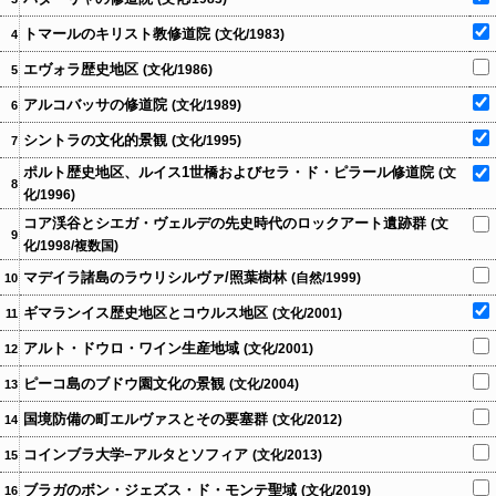
トマールのキリスト教修道院
(文化/1983)
4
エヴォラ歴史地区
(文化/1986)
5
アルコバッサの修道院
(文化/1989)
6
シントラの文化的景観
(文化/1995)
7
ポルト歴史地区、ルイス1世橋およびセラ・ド・ピラール修道院
(文
8
化/1996)
コア渓谷とシエガ・ヴェルデの先史時代のロックアート遺跡群
(文
9
化/1998/複数国)
マデイラ諸島のラウリシルヴァ/照葉樹林
(自然/1999)
10
ギマランイス歴史地区とコウルス地区
(文化/2001)
11
アルト・ドウロ・ワイン生産地域
(文化/2001)
12
ピーコ島のブドウ園文化の景観
(文化/2004)
13
国境防備の町エルヴァスとその要塞群
(文化/2012)
14
コインブラ大学−アルタとソフィア
(文化/2013)
15
ブラガのボン・ジェズス・ド・モンテ聖域
(文化/2019)
16