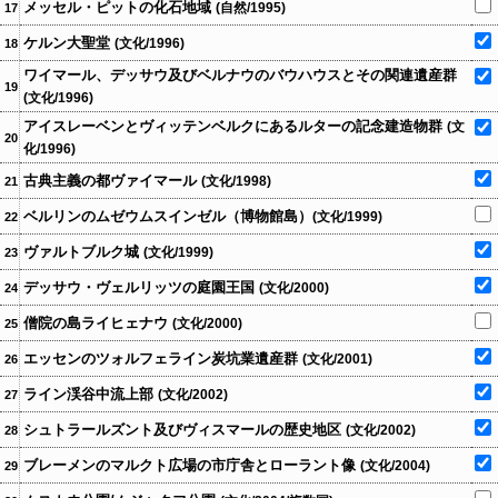
メッセル・ピットの化石地域
(自然/1995)
17
ケルン大聖堂
(文化/1996)
18
ワイマール、デッサウ及びベルナウのバウハウスとその関連遺産群
19
(文化/1996)
アイスレーベンとヴィッテンベルクにあるルターの記念建造物群
(文
20
化/1996)
古典主義の都ヴァイマール
(文化/1998)
21
ベルリンのムゼウムスインゼル（博物館島）
(文化/1999)
22
ヴァルトブルク城
(文化/1999)
23
デッサウ・ヴェルリッツの庭園王国
(文化/2000)
24
僧院の島ライヒェナウ
(文化/2000)
25
エッセンのツォルフェライン炭坑業遺産群
(文化/2001)
26
ライン渓谷中流上部
(文化/2002)
27
シュトラールズント及びヴィスマールの歴史地区
(文化/2002)
28
ブレーメンのマルクト広場の市庁舎とローラント像
(文化/2004)
29