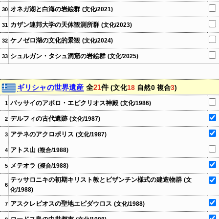
オネガ湖と白海の岩絵群
(文化/2021)
30
カザン連邦大学の天体観測所群
(文化/2023)
31
ケノゼロ湖の文化的景観
(文化/2024)
32
シュルガン・タシュ洞窟の岩絵群
(文化/2025)
33
ギリシャの世界遺産
全
21
件
(文化
18
自然0 複合
3
)
バッサイのアポロ・エピクリオス神殿
(文化/1986)
1
デルフィの古代遺跡
(文化/1987)
2
アテネのアクロポリス
(文化/1987)
3
アトス山
(複合/1988)
4
メテオラ
(複合/1988)
5
テッサロニキの初期キリスト教とビザンチン様式の建造物群
(文
6
化/1988)
アスクレピオスの聖地エピダウロス
(文化/1988)
7