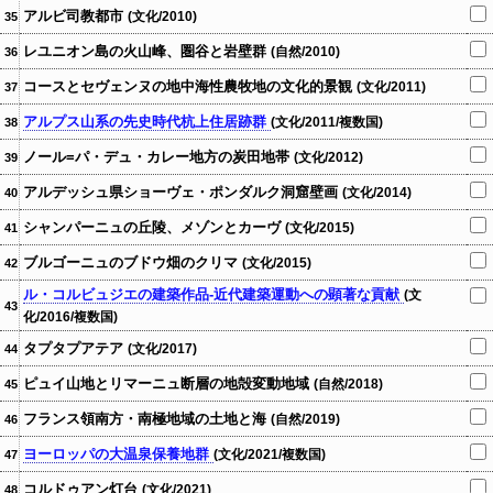
アルビ司教都市
(文化/2010)
35
レユニオン島の火山峰、圏谷と岩壁群
(自然/2010)
36
コースとセヴェンヌの地中海性農牧地の文化的景観
(文化/2011)
37
アルプス山系の先史時代杭上住居跡群
(文化/2011/複数国)
38
ノール=パ・デュ・カレー地方の炭田地帯
(文化/2012)
39
アルデッシュ県ショーヴェ・ポンダルク洞窟壁画
(文化/2014)
40
シャンパーニュの丘陵、メゾンとカーヴ
(文化/2015)
41
ブルゴーニュのブドウ畑のクリマ
(文化/2015)
42
ル・コルビュジエの建築作品‐近代建築運動への顕著な貢献
(文
43
化/2016/複数国)
タプタプアテア
(文化/2017)
44
ピュイ山地とリマーニュ断層の地殻変動地域
(自然/2018)
45
フランス領南方・南極地域の土地と海
(自然/2019)
46
ヨーロッパの大温泉保養地群
(文化/2021/複数国)
47
コルドゥアン灯台
(文化/2021)
48