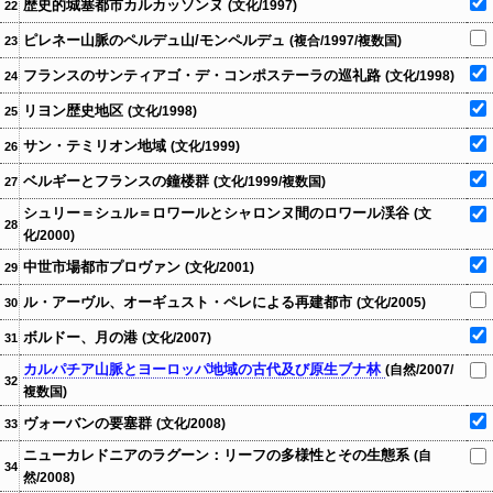
歴史的城塞都市カルカッソンヌ
(文化/1997)
22
ピレネー山脈のペルデュ山/モンペルデュ
(複合/1997/複数国)
23
フランスのサンティアゴ・デ・コンポステーラの巡礼路
(文化/1998)
24
リヨン歴史地区
(文化/1998)
25
サン・テミリオン地域
(文化/1999)
26
ベルギーとフランスの鐘楼群
(文化/1999/複数国)
27
シュリー＝シュル＝ロワールとシャロンヌ間のロワール渓谷
(文
28
化/2000)
中世市場都市プロヴァン
(文化/2001)
29
ル・アーヴル、オーギュスト・ペレによる再建都市
(文化/2005)
30
ボルドー、月の港
(文化/2007)
31
カルパチア山脈とヨーロッパ地域の古代及び原生ブナ林
(自然/2007/
32
複数国)
ヴォーバンの要塞群
(文化/2008)
33
ニューカレドニアのラグーン：リーフの多様性とその生態系
(自
34
然/2008)