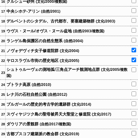
クルシュー砂州
(文化/2000/複数国)
16
中央シホテ-アリン
(自然/2001)
17
デルベントのシタデル、古代都市、要塞建築物群
(文化/2003)
18
ウヴス・ヌール/オヴス・ヌール盆地
(自然/2003/複数国)
19
ランゲル島保護区の自然生態系
(自然/2004)
20
ノヴォデヴィチ女子修道院群
(文化/2004)
21
ヤロスラヴル市街の歴史地区
(文化/2005)
22
シュトゥルーヴェの測地弧/三角点アーチ観測地点群
(文化/2005/複数
23
国)
プトラナ高原
(自然/2010)
24
レナ川の石柱自然公園
(自然/2012)
25
ブルガールの歴史的考古学的遺跡群
(文化/2014)
26
スヴィヤジツク島の聖母被昇天大聖堂と修道院
(文化/2017)
27
ダウリアの景観群
(自然/2017/複数国)
28
古都プスコフ建築派の教会群
(文化/2019)
29