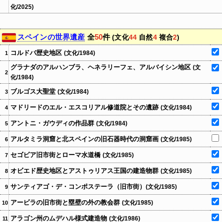
化/2025)
スペインの世界遺産
全
50
件
(文化
44
自然
4
複合
2
)
コルドバ歴史地区
(文化/1984)
1
グラナダのアルハンブラ、ヘネラリーフェ、アルバイシン地区
(文
2
化/1984)
ブルゴス大聖堂
(文化/1984)
3
マドリードのエル・エスコリアル修道院とその遺跡
(文化/1984)
4
アントニ・ガウディの作品群
(文化/1984)
5
アルタミラ洞窟と北スペインの旧石器時代の洞窟画
(文化/1985)
6
セゴビア旧市街とローマ水道橋
(文化/1985)
7
オビエド歴史地区とアストゥリアス王国の建造物群
(文化/1985)
8
サンティアゴ・デ・コンポステーラ（旧市街）
(文化/1985)
9
アービラの旧市街と塁壁の外の教会群
(文化/1985)
10
アラゴン州のムデハル様式建造物
(文化/1986)
11