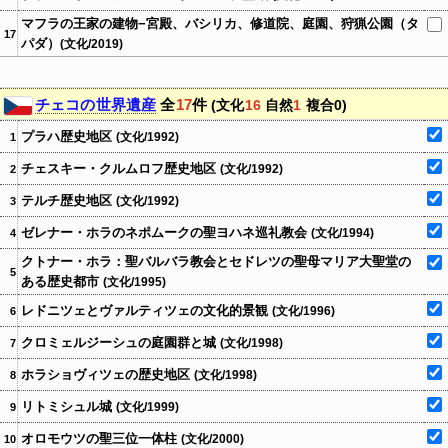
マフラの王家の建物−宮殿、バシリカ、修道院、庭園、狩猟公園（タ
17
パダ）
(文化/2019)
チェコの世界遺産
全
17
件
(文化
16
自然
1
複合0)
プラハ歴史地区
(文化/1992)
1
チェスキー・クルムロフ歴史地区
(文化/1992)
2
テルチ歴史地区
(文化/1992)
3
ゼレナー・ホラのネポムークの聖ヨハネ巡礼教会
(文化/1994)
4
クトナー・ホラ：聖バルバラ教会とセドレツの聖母マリア大聖堂の
5
ある歴史都市
(文化/1995)
レドニツェとヴァルティツェの文化的景観
(文化/1996)
6
クロミェルジーシュの庭園群と城
(文化/1998)
7
ホラショヴィツェの歴史地区
(文化/1998)
8
リトミシュル城
(文化/1999)
9
オロモウツの聖三位一体柱
(文化/2000)
10