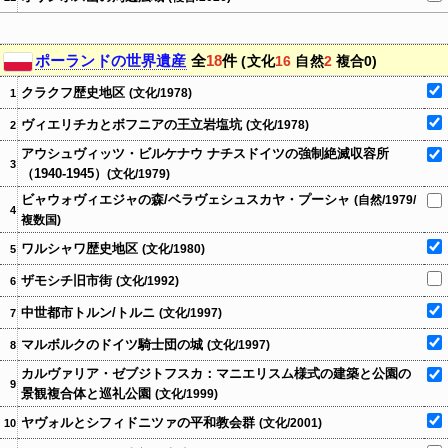
ポーランドの世界遺産
全
18
件
(文化
16
自然
2
複合0)
クラクフ歴史地区
(文化/1978)
1
ヴィエリチカとボフニアの王立岩塩坑
(文化/1978)
2
アウシュヴィッツ・ビルケナウ ナチスドイツの強制絶滅収容所
3
（1940-1945）
(文化/1979)
ビャウォヴィエジャの森/ベラヴェシュスカヤ・プーシャ
(自然/1979/
4
複数国)
ワルシャワ歴史地区
(文化/1980)
5
ザモシチ旧市街
(文化/1992)
6
中世都市トルン/トルニ
(文化/1997)
7
マルボルクのドイツ騎士団の城
(文化/1997)
8
カルヴァリア・ゼブジトフスカ：マニエリスム様式の建築と公園の
9
景観複合体と巡礼公園
(文化/1999)
ヤヴォルとシフィドニツァの平和教会群
(文化/2001)
10