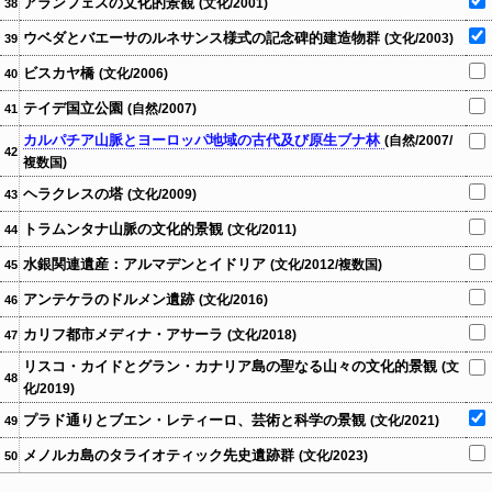
アランフェスの文化的景観
(文化/2001)
38
ウベダとバエーサのルネサンス様式の記念碑的建造物群
(文化/2003)
39
ビスカヤ橋
(文化/2006)
40
テイデ国立公園
(自然/2007)
41
カルパチア山脈とヨーロッパ地域の古代及び原生ブナ林
(自然/2007/
42
複数国)
ヘラクレスの塔
(文化/2009)
43
トラムンタナ山脈の文化的景観
(文化/2011)
44
水銀関連遺産：アルマデンとイドリア
(文化/2012/複数国)
45
アンテケラのドルメン遺跡
(文化/2016)
46
カリフ都市メディナ・アサーラ
(文化/2018)
47
リスコ・カイドとグラン・カナリア島の聖なる山々の文化的景観
(文
48
化/2019)
プラド通りとブエン・レティーロ、芸術と科学の景観
(文化/2021)
49
メノルカ島のタライオティック先史遺跡群
(文化/2023)
50