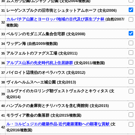
ムスカウ公園/ムジャクフ公園
(文化/2004/複数国)
30
レーゲンスブルクの旧市街とシュタットアムホーフ
(文化/2006)
31
カルパチア山脈とヨーロッパ地域の古代及び原生ブナ林
(自然/2007/
32
複数国)
ベルリンのモダニズム集合住宅群
(文化/2008)
33
ワッデン海
(自然/2009/複数国)
34
アルフェルトのファグス工場
(文化/2011)
35
アルプス山系の先史時代杭上住居跡群
(文化/2011/複数国)
36
バイロイト辺境伯のオペラハウス
(文化/2012)
37
ヴィルヘルムスヘ−エ城公園
(文化/2013)
38
コルヴァイのカロリング朝ヴェストヴェルクとキウィタス
(文
39
化/2014)
ハンブルクの倉庫街とチリハウスを含む商館街
(文化/2015)
40
モラヴィア教会の集落群
(文化/2015/複数国)
41
ル・コルビュジエの建築作品‐近代建築運動への顕著な貢献
(文
42
化/2016/複数国)