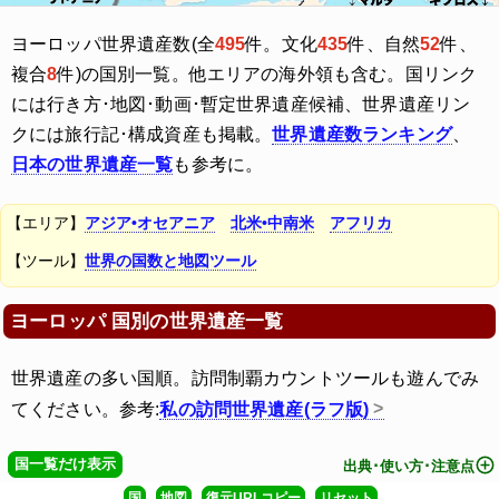
ヨーロッパ世界遺産数(全
495
件。文化
435
件、自然
52
件、
複合
8
件)の国別一覧。他エリアの海外領も含む。国リンク
には行き方･地図･動画･暫定世界遺産候補、世界遺産リン
クには旅行記･構成資産も掲載。
世界遺産数ランキング
、
日本の世界遺産一覧
も参考に。
【エリア】
アジア•オセアニア
北米•中南米
アフリカ
【ツール】
世界の国数と地図ツール
ヨーロッパ 国別の世界遺産一覧
世界遺産の多い国順。訪問制覇カウントツールも遊んでみ
てください。参考:
私の訪問世界遺産(ラフ版)
国一覧だけ表示
出典･使い方･注意点
ノルウェー領スヴァールバル諸島、ヤンマイエン島
国
地図
復元URLコピー
リセット