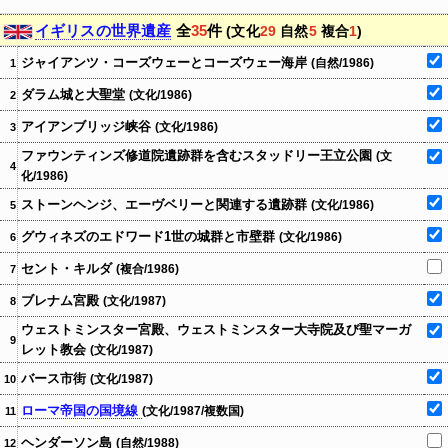
イギリスの世界遺産
全
35
件
(文化
29
自然
5
複合
1
)
ジャイアンツ・コーズウェーとコーズウェー海岸
(自然/1986)
1
ダラム城と大聖堂
(文化/1986)
2
アイアンブリッジ峡谷
(文化/1986)
3
ファウンティンズ修道院遺跡群を含むスタッドリー王立公園
(文
4
化/1986)
ストーンヘンジ、エーヴベリーと関連する遺跡群
(文化/1986)
5
グウィネズのエドワード1世の城群と市壁群
(文化/1986)
6
セント・キルダ
(複合/1986)
7
ブレナム宮殿
(文化/1987)
8
ウェストミンスター宮殿、ウェストミンスター大寺院及び聖マーガ
9
レット教会
(文化/1987)
バース市街
(文化/1987)
10
ローマ帝国の国境線
(文化/1987/複数国)
11
ヘンダーソン島
(自然/1988)
12