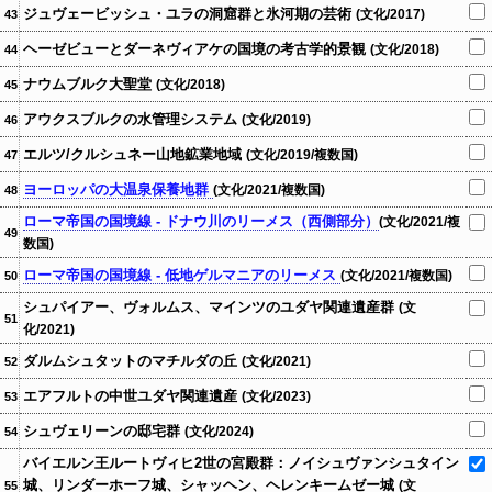
ジュヴェービッシュ・ユラの洞窟群と氷河期の芸術
(文化/2017)
43
ヘーゼビューとダーネヴィアケの国境の考古学的景観
(文化/2018)
44
ナウムブルク大聖堂
(文化/2018)
45
アウクスブルクの水管理システム
(文化/2019)
46
エルツ/クルシュネー山地鉱業地域
(文化/2019/複数国)
47
ヨーロッパの大温泉保養地群
(文化/2021/複数国)
48
ローマ帝国の国境線 - ドナウ川のリーメス（西側部分）
(文化/2021/複
49
数国)
ローマ帝国の国境線 - 低地ゲルマニアのリーメス
(文化/2021/複数国)
50
シュパイアー、ヴォルムス、マインツのユダヤ関連遺産群
(文
51
化/2021)
ダルムシュタットのマチルダの丘
(文化/2021)
52
エアフルトの中世ユダヤ関連遺産
(文化/2023)
53
シュヴェリーンの邸宅群
(文化/2024)
54
バイエルン王ルートヴィヒ2世の宮殿群：ノイシュヴァンシュタイン
城、リンダーホーフ城、シャッヘン、ヘレンキームゼー城
(文
55