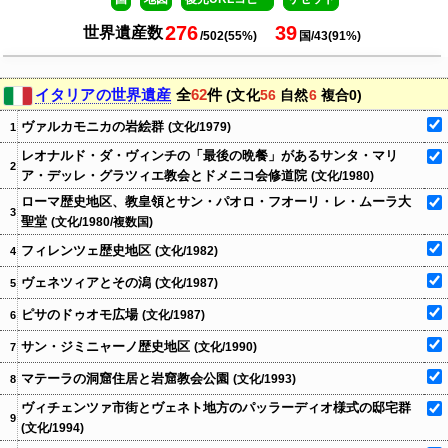
デンマーク領グリーンランド
アイスランド
276
39
デンマーク領フェロー諸島
フィンランド
世界遺産数
フィンランド領オーランド諸島
ノルウェー
スウェーデン
エストニア
/502(55%)
国/43(91%)
デンマーク
ラトビア
カナダ
イギリス
ロシア
リトアニア
英王室属領マン島
アイルランド
ベラルーシ
セルビア
オランダ
ポーランド
ドイツ
ベルギー
モンテネグロ
英王室属領ガーンジー
ルクセンブルク
アゼルバイジャン
チェコ
英王室属領ジャージー
スロバキア
Leaflet
|
© OpenStreetMap © CARTO
ウクライナ
カザフスタン
仏領サンピエール島･ミクロン島
オーストリア
ハンガリー
モルドバ
モンゴル
フランス
北マケドニア
スロベニア
ルーマニア
リヒテンシュタイン
クロアチア
ボスニア･ヘルツェゴビナ
サンマリノ
モナコ
ブルガリア
コソボ
バチカン市国
アンドラ
ジョージア
スペイン
アルバニア
ウズベキスタン
キルギス
アメリカ
ポルトガル
アルメニア
北朝鮮
ギリシャ
トルクメニスタン
トルコ
タジキスタン
スイス
英領ジブラルタル
日本
マルタ
北キプロス
中国
韓国
チュニジア
レバノン
アフガニスタン
シリア
イラク
英領バミューダ諸島
モロッコ
パレスチナ
イラン
イスラエル
パキスタン
クウェート
アルジェリア
ネパール
エジプト
イタリア
ブータン
リビア
バーレーン
カタール
バハマ
西サハラ
サウジアラビア
メキシコ
ヨルダン
バングラデシュ
UAE
台湾
英領タークス･カイコス諸島
キューバ
オマーン
ミャンマー
マカオ
香港
モーリタニア
キプロス
インド
英領ケイマン諸島
ドミニカ共和国
ハイチ
ラオス
米領有小離島
仏領サン･バルテルミー島
蘭領シント･マールテン
英領ヴァージン諸島
米領ヴァージン諸島
仏領サン･マルタン
米領プエルトリコ
ジャマイカ
英領アンギラ
ニジェール
マリ
セントクリストファー･ネイビス
アンティグア･バーブーダ
仏領グアドループ
英領モントセラト
ベリーズ
カーボベルデ
ホンジュラス
仏領マルティニーク
グアテマラ
ドミニカ国
チャド
エリトリア
イエメン
米領北マリアナ諸島
タイ
エルサルバドル
セントルシア
ガンビア
セネガル
ベトナム
米領グアム
+
蘭領ボネール島、シント･ユースタティウス、サバ
セントビンセント、グレナディーン諸島
ニカラグア
蘭領キュラソー
蘭領アルバ
バルバドス
グレナダ
ブルキナファソ
スーダン
カンボジア
フィリピン
トリニダード･トバゴ
ギニアビサウ
ジブチ
コスタリカ
ギニア
ベナン
パナマ
シエラレオネ
ナイジェリア
ガーナ
トーゴ
エチオピア
スリランカ
ベネズエラ
コートジボワール
リベリア
カメルーン
中央アフリカ
南スーダン
ミクロネシア連邦
パラオ
マーシャル諸島
ソマリア
コロンビア
仏領ギアナ
ガイアナ
スリナム
マレーシア
ブルネイ
モルディブ
赤道ギニア
ウガンダ
シンガポール
サントメ･プリンシペ
コンゴ共和国
ケニア
ナウル
エクアドル
ガボン
ルワンダ
インドネシア
キリバス
ブルンジ
コンゴ民主共和国
セーシェル
パプアニューギニア
タンザニア
英領インド洋地域
ツバル
東ティモール
ニュージーランド領トケラウ
イタリアの世界遺産
ペルー
全
62
件
豪領クリスマス島
ソロモン諸島
アンゴラ
コモロ
ザンビア
豪領ココス(キーリング)諸島
仏領マヨット
マラウイ
(文化
56
自然
6
複合0)
仏領ウォリス･フツナ
米領サモア
サモア
ブラジル
英領セントヘレナ、アセンション、トリスタンダクーニャ
バヌアツ
ボリビア
仏領ポリネシア
フィジー
ニウエ
モザンビーク
ジンバブエ
マダガスカル
クック諸島
トンガ
仏領レユニオン
モーリシャス
仏領ニューカレドニア
ボツワナ
パラグアイ
ナミビア
英領ピトケアン
オーストラリア
エスワティニ
−
レソト
豪領ノーフォーク島
南アフリカ
ウルグアイ
チリ
アルゼンチン
ニュージーランド
ヴァルカモニカの岩絵群
仏領南方･南極地域
(文化/1979)
1
英領フォークランド諸島
豪領ハード島、マクドナルド諸島
英領サウスジョージア･サウスサンドウィッチ諸島
ノルウェー領ブーベ島
レオナルド・ダ・ヴィンチの「最後の晩餐」があるサンタ・マリ
2
ア・デッレ・グラツィエ教会とドメニコ会修道院
(文化/1980)
ローマ歴史地区、教皇領とサン・パオロ・フオーリ・レ・ムーラ大
3
南極
聖堂
(文化/1980/複数国)
フィレンツェ歴史地区
(文化/1982)
4
ヴェネツィアとその潟
(文化/1987)
5
ピサのドゥオモ広場
(文化/1987)
6
サン・ジミニャーノ歴史地区
(文化/1990)
7
マテーラの洞窟住居と岩窟教会公園
(文化/1993)
8
ヴィチェンツァ市街とヴェネト地方のパッラーディオ様式の邸宅群
9
(文化/1994)