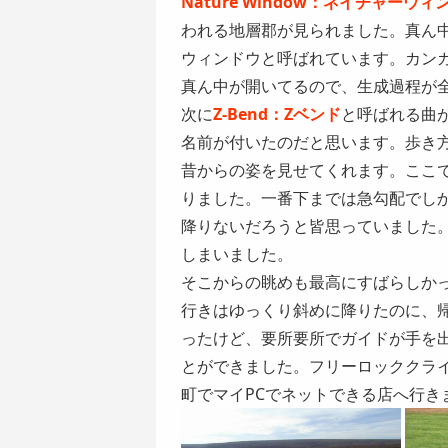
Nature Window：ネイチャーウィ
われる地層郡が見られました。真ん
ウィンドウと呼ばれています。カン
真ん中が開いてるので、生成過程が
次に
Z-Bend：Zベンド
と呼ばれる曲
名前が付いたのだと思います。歩き
昔からの姿を見せてくれます。ここ
りました。一番下までは急勾配でし
降りないだろうと皆思っていました
しまいました。
そこからの眺めも最高にすばらしか
行きはゆっくり斜めに降りたのに、
ったけど、要所要所でガイドが手を
とができました。フリーロッククラ
町でマイPCでネットできる店へ行き