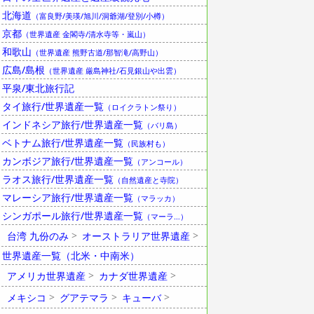
北海道
（富良野/美瑛/旭川/洞爺湖/登別/小樽）
京都
（世界遺産 金閣寺/清水寺等・嵐山）
和歌山
（世界遺産 熊野古道/那智滝/高野山）
広島/島根
（世界遺産 厳島神社/石見銀山や出雲）
平泉/東北旅行記
タイ旅行/世界遺産一覧
（ロイクラトン祭り）
インドネシア旅行/世界遺産一覧
（バリ島）
ベトナム旅行/世界遺産一覧
（民族村も）
カンボジア旅行/世界遺産一覧
（アンコール）
ラオス旅行/世界遺産一覧
（自然遺産と寺院）
マレーシア旅行/世界遺産一覧
（マラッカ）
シンガポール旅行/世界遺産一覧
（マーラ…）
台湾 九份のみ
オーストラリア世界遺産
世界遺産一覧（北米・中南米）
アメリカ世界遺産
カナダ世界遺産
メキシコ
グアテマラ
キューバ