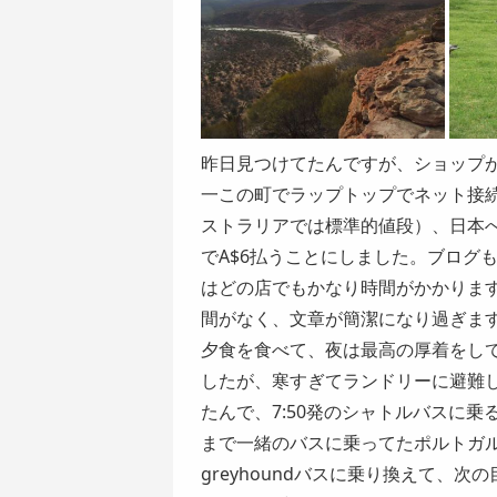
昨日見つけてたんですが、ショップが並
一この町でラップトップでネット接続
ストラリアでは標準的値段）、日本
でA$6払うことにしました。ブログ
はどの店でもかなり時間がかかりま
間がなく、文章が簡潔になり過ぎま
夕食を食べて、夜は最高の厚着をして寝
したが、寒すぎてランドリーに避難
たんで、7:50発のシャトルバスに
まで一緒のバスに乗ってたポルトガル女
greyhoundバスに乗り換えて、次