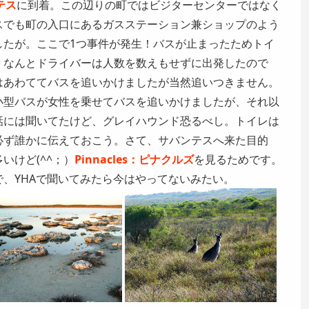
ンテス
に到着。この辺りの町ではビジターセンターではなく
スでも町の入口にあるガスステーション兼ショップのよう
したが。ここで1つ事件が発生！バスが止まったためトイ
、なんとドライバーは人数を数えもせずに出発したので
はあわててバスを追いかけましたが当然追いつきません。
小型バスが女性を乗せてバスを追いかけましたが、それ以
話には聞いてたけど、グレイハウンド恐るべし。トイレは
必ず誰かに伝えておこう。さて、サバンテスへ来た目的
いけど(^^；）
Pinnacles：ピナクルズ
を見るためです。
、YHAで聞いてみたら今はやってないみたい。