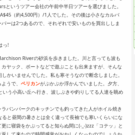
ch Toursというツアー会社の午前中半日ツアーを選びました。
A$45（約4,500円）/1人でした。その後は小さなカルバ
ーパーは2つあるので、それぞれで安いものを買出ししま
っ!
chison Riverの砂浜を歩きました。川と言っても波も
、カヤック、ボートなどで遊ぶことも出来ますが、そんな
組しかいませんでした。私も寒そうなので断念しました。
るようで、
ペリカン
がぷかぷか浮かんでいました。夕方、
という小高い丘へ行き、波しぶきや釣りしてる人達を眺め
ャラバンパークのキッチンでも釣ってきた人がホイル焼き
なると昼間の暑さとは全く違って長袖でも寒いくらいにな
に寝袋をかぶってると知らぬ間に(-_-)zzz「コテッ」と
り返して来たので時間感覚がおかしくなったのでしょうか