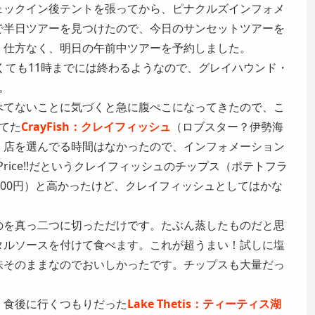
ェックイン後テントを張ってから、ピナクルズインフォメ
で半日ツアーを見つけたので、今日のサンセットツアーを
。仕方なく、明日の午前中ツアーを予約しました。
ーは長くても11時までには終わるようなので、グレイハウンド・
。
べてないことに気づくと急に腹ぺこになってきたので、こ
てた
CrayFish：クレイフィッシュ
（ロブスター？伊勢海
。店を選んでる時間はなかったので、インフォメーション
ch Price!!だというクレイフィッシュのチップス（ポテトフラ
,700円）と高かったけど、クレイフィッシュとしてはかな
のを真っ二つに切っただけです。たぶん蒸したものだと思
タルソースを付けて食べます。これが超うまい！試しに塩
味そのままなのでおいしかったです。チップスも大量だっ
、食後に行くつもりだった
Lake Thetis：ティーティス湖