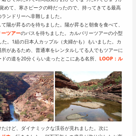
目が覚めて、寒さピークの時だったので、持ってきてる最高
のランドリーへ非難しました。
して陽が昇るのを待ちました。陽が昇ると朝食を食べて、
リーツアー
のバスを待ちました。カルバリーツアーの小型
した。1組の日本人カップル（夫婦かも）もいました。カ
場所があるため、普通車をレンタルしてる人でもツアーに
ドの道を20分くらい走ったとこにある名所、
LOOP：ル
けたけど、ダイナミックな渓谷が見れました。次に