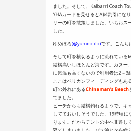
ました。そして、Kalbarri Coa
YHAカードを見せるとA$4割引になり
リーの町を散策しました。いちおス
した。
ゆめぽろ
(@yumepolo)
です。こんちは
そして町を横切るように流れているMar
結構高いしほとんど海です。カヌー
に気温も高くないので利用者は2～3
ここはペリカンフィーディングもあ
町の外れにある
Chinaman’s Beach
てました。
ビーチからも結構釣れるようで、キ
してておいしそうでした。19時頃に
ります。だからテントの中へ非難して更
寝てしまいました。バス泊とかを繰