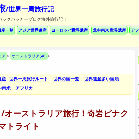
旅
/世界一周旅行記
記/バックパッカーブログ海外旅行記！
遺産一覧
アジア世界遺産
ヨーロッパ世界遺産
北中南米 世界遺産
アフ
ニア
オーストラリア(48)
>
>
遺産
世界一周旅行ルート
世界の国一覧
世界遺産多い国順
中南米
アフリカ
ス/オーストラリア旅行！奇岩ピナク
マトライト