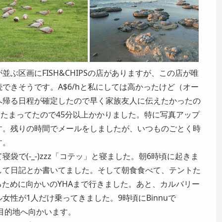
ぶ区画にFISH&CHIPSの店がありますが、この店が唯
できそうです。A$6/hと私にしては高かったけど（オー
へ帰る日程が確定したので早く家族友人に伝えたかったの
もたまってたので45分以上かかりました。特に写真アップ
す。残りの時間でメールをしましたが、いつものごとく時
す。
袋で(-_-)zzz「コテッ」と寝ました。朝6時頃に起きま
して日記とか書いてました。そして朝食食べて、テントた
乗るために向かいのYHAまで行きました。あと、カルバリー
性が1人だけ乗ってきました。9時頃にBinnuで
の目的地へ向かいます。