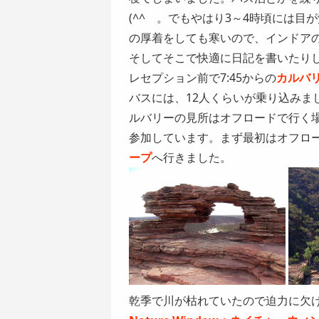
(^^ゞ。でもやはり3～4時頃には
の厚着をしても寒いので、インドア
そしてそこで快適に日記を書いたり
レセプション前で7:45からの
カルバ
バスには、12人くらいが乗り込みま
ルバリーの見所はオフロードで行く
参加しています。まず最初はオフロー
ープ
へ行きました。
乾季で川が枯れていたので迫力に欠