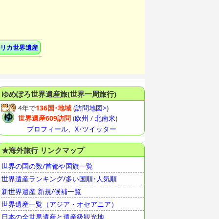
リカ世界遺産
ゆめぽろ
世界遺産旅(世界一周旅行)
4年で
136国･地域
(
訪問地図>
)
世界遺産609訪問
(
欧州
/
北南米
)
プロフィール
、
X･ツイッター
★海外旅行 リンクマップ
世界の国の数/首都や国旗一覧
世界遺産ランキング/多い国順･人気順
新世界遺産 新規/候補一覧
世界遺産一覧（アジア・オセアニア）
日本の全世界遺産と遺産級観光地