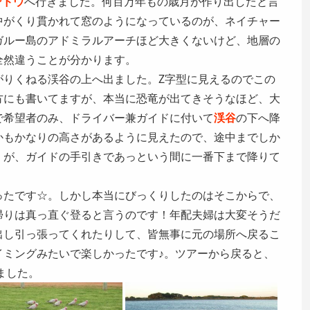
ンドウ
へ行きました。何百万年もの歳月が作り出したと言
中がくり貫かれて窓のようになっているのが、ネイチャー
ガルー島のアドミラルアーチほど大きくないけど、地層の
全然違うことが分かります。
がりくねる渓谷の上へ出ました。Z字型に見えるのでこの
方にも書いてますが、本当に恐竜が出てきそうなほど、大
で希望者のみ、ドライバー兼ガイドに付いて
渓谷
の下へ降
かもかなりの高さがあるように見えたので、途中までしか
。が、ガイドの手引きであっという間に一番下まで降りて
ったです☆。しかし本当にびっくりしたのはそこからで、
帰りは真っ直ぐ登ると言うのです！年配夫婦は大変そうだ
出し引っ張ってくれたりして、皆無事に元の場所へ戻るこ
イミングみたいで楽しかったです♪。ツアーから戻ると、
ました。