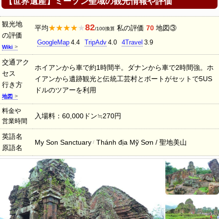
【世界遺産】ミーソン聖域の観光情報や評価
観光地
82
★★★★★
平均
私の評価
70
地図③
/100換算
の評価
GoogleMap
4.4
TripAdv
4.0
4Travel
3.9
Wiki
交通アク
ホイアンから車で約1時間半。ダナンから車で2時間強。ホ
セス
イアンから遺跡観光と伝統工芸村とボートがセットで5US
行き方
ドルのツアーを利用
地図
料金や
入場料：60,000ドン≒270円
営業時間
英語名
My Son Sanctuary
Thánh địa Mỹ Sơn / 聖地美山
原語名