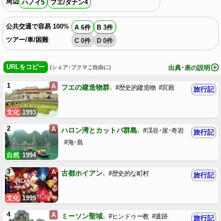
周辺
ハノイ5
フエ/ダナン4
公共交通で容易 100%
A 6件
B 3件
ツアー/車/困難
C 0件
D 0件
URLをコピー
(シェア･ブクマご自由に)
出典･表の説明
1
A
フエの建造物群
#歴史的建造物
#宮殿
旅行記
文化
1993
2
A
ハロン湾とカットバ群島
#渓谷･崖･奇岩
旅行記
#海･島
自然
1994
3
A
古都ホイアン
#歴史的な町村
旅行記
文化
1999
4
A
ミーソン聖域
#ヒンドゥー教
#遺跡
旅行記