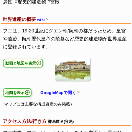
属性: #歴史的建造物 #宮殿
世界遺産の概要
wiki
フエは、19-20世紀にグエン朝/阮朝の都だったため、皇宮
や遺跡、阮朝歴代皇帝の陵墓など歴史的建造物が世界遺産
に登録されています。
動画と地図を表示
GoogleMapで開く
地図を表示
（マップには主要な構成資産のみ掲載）
アクセス方法/行き方
難易度:A(容易)