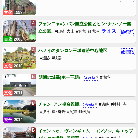
文化
1999
5
A
フォンニャ=ケバン国立公園とヒン･ナム･ノー国
ラオス
立公園
#山林･火山
#洞窟･鍾乳洞
旅行記
自然
2003
6
A
ハノイのタンロン王城遺跡中心地区
旅行記
#遺跡
#城塞
文化
2010
7
B
胡朝の城塞(ホー王朝)
@wiki
#遺跡
文化
2011
8
B
チャン･アン複合景観
@wiki
#遺跡
#神社･寺
#渓谷･崖･奇岩
#洞窟･鍾乳洞
複合
2014
9
B
イェントゥ、ヴィンギエム、コンソン、キエップ