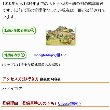
1010年から1804年までのベトナム諸王朝の都の城塞遺跡
です。以前は軍の管理化だったが現在は一部が公開されて
います。
動画と地図を表示
GoogleMapで開く
地図を表示
（マップには主要な構成資産のみ掲載）
アクセス方法/行き方
難易度:A(容易)
ハノイ市内
登録理由（登録基準10のうち）
Unesco(英語)