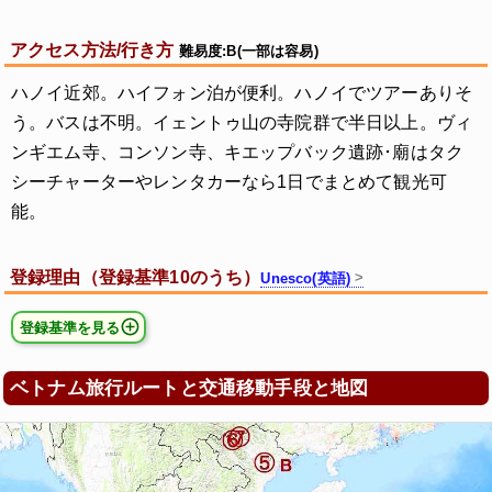
アクセス方法/行き方
難易度:B(一部は容易)
ハノイ近郊。ハイフォン泊が便利。ハノイでツアーありそ
う。バスは不明。イェントゥ山の寺院群で半日以上。ヴィ
ンギエム寺、コンソン寺、キエップバック遺跡･廟はタク
シーチャーターやレンタカーなら1日でまとめて観光可
能。
登録理由（登録基準10のうち）
Unesco(英語)
登録基準を見る
ベトナム旅行ルートと交通移動手段と地図