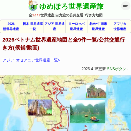
ゆめぽろ世界遺産旅
全
1273
世界遺産 自力旅の公共交通･行き方地図
2026
日本 世界遺産
アジア 世界遺
ヨーロッパ
北米･中南米
アフリカ
新世界遺産
一覧
産
世界遺産
世界遺産
世界遺産
2026ベトナム世界遺産地図と全9件一覧/公共交通行
き方(候補/動画)
アジア･オセアニア世界遺産一覧>
2026.4.15更新
SNSボタン