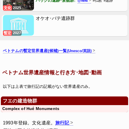
バックの遺跡･景観群
@wiki
#仏教
#遺跡
文化
2025
オケオ･バテ遺跡群
暫定
2027
ベトナムの暫定世界遺産(候補)一覧
(Unesco/英語)
ベトナム世界遺産情報と行き方･地図･動画
以下は上表で旅行記の記載がない世界遺産のみ。
フエの建造物群
Complex of Hué Monuments
1993年登録。文化遺産。
旅行記