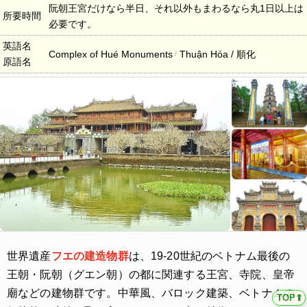
阮朝王宮だけなら半日、それ以外もまわるなら丸1日以上は
所要時間
必要です。
英語名
Complex of Hué Monuments
Thuận Hóa / 順化
原語名
世界遺産
フエの建造物群
は、19-20世紀のベトナム最後の
王朝・阮朝（グエン朝）の都に関連する王宮、寺院、皇帝
廟などの建物群です。中華風、バロック建築、ベトナムの
TOP⬆