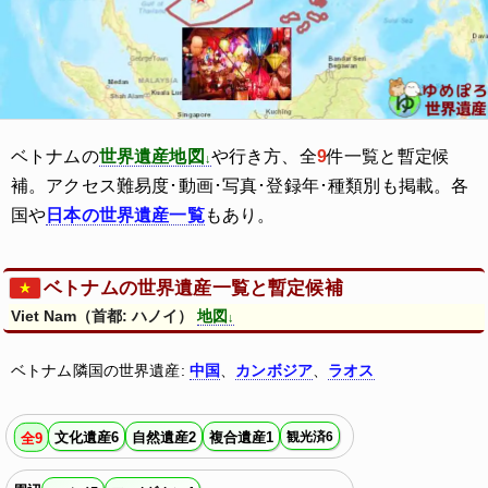
ベトナムの
世界遺産地図
や行き方、全
9
件一覧と暫定候
補。アクセス難易度･動画･写真･登録年･種類別も掲載。各
国や
日本の世界遺産一覧
もあり。
ベトナムの世界遺産一覧と暫定候補
Viet Nam（首都: ハノイ）
地図
ベトナム隣国の世界遺産:
中国
、
カンボジア
、
ラオス
文化遺産6
自然遺産2
複合遺産1
観光済6
全9