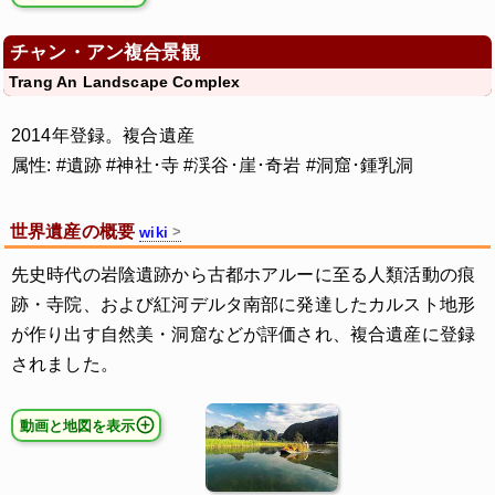
チャン・アン複合景観
Trang An Landscape Complex
2014年登録。複合遺産
属性: #遺跡 #神社･寺 #渓谷･崖･奇岩 #洞窟･鍾乳洞
世界遺産の概要
wiki
先史時代の岩陰遺跡から古都ホアルーに至る人類活動の痕
跡・寺院、および紅河デルタ南部に発達したカルスト地形
が作り出す自然美・洞窟などが評価され、複合遺産に登録
されました。
動画と地図を表示