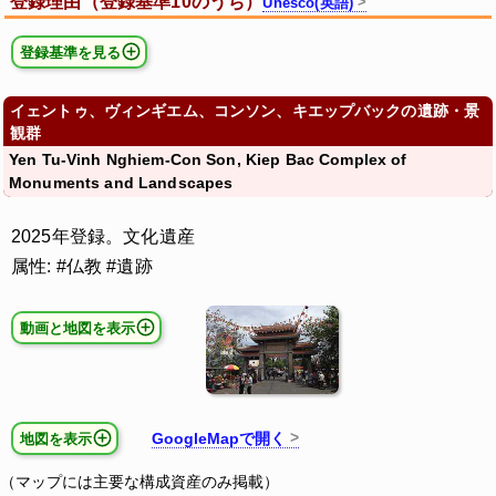
登録理由（登録基準10のうち）
Unesco(英語)
登録基準を見る
イェントゥ、ヴィンギエム、コンソン、キエップバックの遺跡・景
観群
Yen Tu-Vinh Nghiem-Con Son, Kiep Bac Complex of
Monuments and Landscapes
2025年登録。文化遺産
属性: #仏教 #遺跡
動画と地図を表示
GoogleMapで開く
地図を表示
（マップには主要な構成資産のみ掲載）