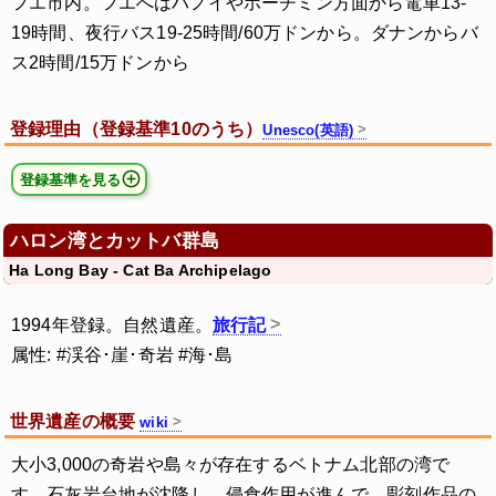
フエ市内。フエへはハノイやホーチミン方面から電車13-
19時間、夜行バス19-25時間/60万ドンから。ダナンからバ
ス2時間/15万ドンから
登録理由（登録基準10のうち）
Unesco(英語)
登録基準を見る
ハロン湾とカットバ群島
Ha Long Bay - Cat Ba Archipelago
1994年登録。自然遺産。
旅行記
属性: #渓谷･崖･奇岩 #海･島
世界遺産の概要
wiki
大小3,000の奇岩や島々が存在するベトナム北部の湾で
す。石灰岩台地が沈降し、侵食作用が進んで、彫刻作品の