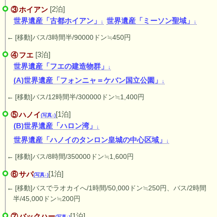
[2泊]
ホイアン
世界遺産「古都ホイアン」
世界遺産「ミーソン聖域」
[移動]バス/3時間半/90000ドン≒450円
[3泊]
フエ
世界遺産「フエの建造物群」
(A)世界遺産「フォンニャ＝ケバン国立公園」
[移動]バス/12時間半/300000ドン≒1,400円
[1泊]
ハノイ
(写真↓)
(B)世界遺産「ハロン湾」
世界遺産「ハノイのタンロン皇城の中心区域」
[移動]バス/8時間/350000ドン≒1,600円
[1泊]
サパ
(写真↓)
[移動]バスでラオカイへ/1時間/50,000ドン≒250円、バス/2時間
半/45,000ドン≒200円
[1泊]
バックハー
(写真↓)