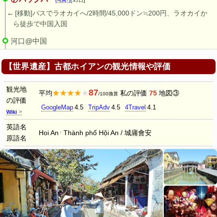
[移動]バスでラオカイへ/2時間/45,000ドン≒200円、ラオカイか
ら徒歩で中国入国
河口@中国
【世界遺産】古都ホイアンの観光情報や評価
観光地
87
★★★★★
平均
私の評価
75
地図③
/100換算
の評価
GoogleMap
4.5
TripAdv
4.5
4Travel
4.1
Wiki
英語名
Hoi An
Thành phố Hội An / 城庯會安
原語名