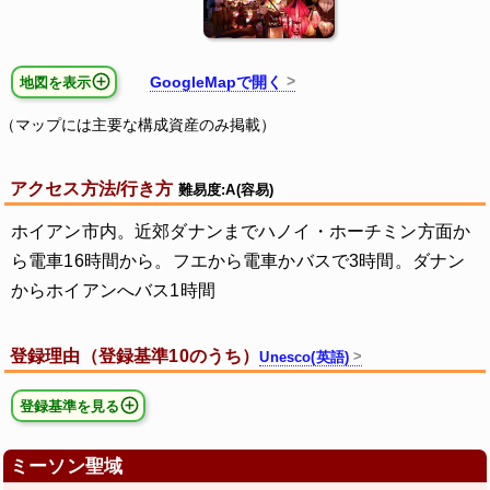
GoogleMapで開く
地図を表示
（マップには主要な構成資産のみ掲載）
アクセス方法/行き方
難易度:A(容易)
ホイアン市内。近郊ダナンまでハノイ・ホーチミン方面か
ら電車16時間から。フエから電車かバスで3時間。ダナン
からホイアンへバス1時間
登録理由（登録基準10のうち）
Unesco(英語)
登録基準を見る
ミーソン聖域