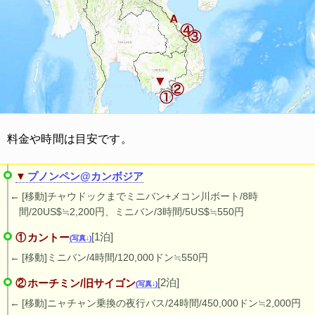
料金や時間は目安です。
プノンペン@カンボジア
[移動]チャウドックまでミニバン+メコン川ボート/8時
間/20US$≒2,200円、ミニバン/3時間/5US$≒550円
[1泊]
カントー
(写真↓)
[移動]ミニバン/4時間/120,000ドン≒550円
[2泊]
ホーチミン/旧サイゴン
(写真↓)
[移動]ニャチャン乗換の夜行バス/24時間/450,000ドン≒2,000円