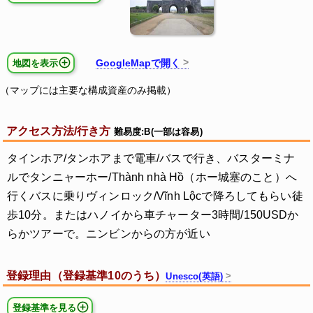
GoogleMapで開く
地図を表示
（マップには主要な構成資産のみ掲載）
アクセス方法/行き方
難易度:B(一部は容易)
タインホア/タンホアまで電車/バスで行き、バスターミナ
ルでタンニャーホー/Thành nhà Hồ（ホー城塞のこと）へ
行くバスに乗りヴィンロック/Vĩnh Lộcで降ろしてもらい徒
歩10分。またはハノイから車チャーター3時間/150USDか
らかツアーで。ニンビンからの方が近い
登録理由（登録基準10のうち）
Unesco(英語)
登録基準を見る