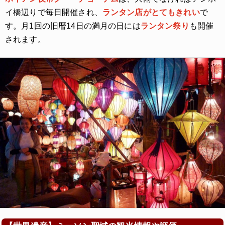
イ橋辺りで毎日開催され、
ランタン店がとてもきれい
で
す。月1回の旧暦14日の満月の日には
ランタン祭り
も開催
されます。