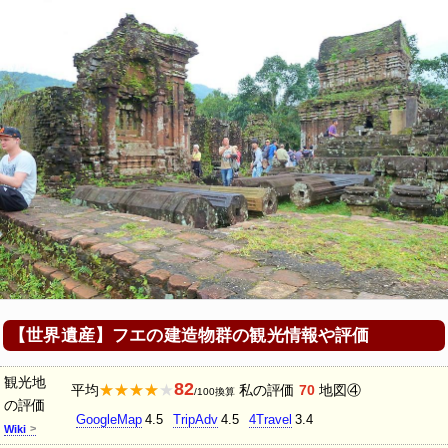
【世界遺産】フエの建造物群の観光情報や評価
観光地
82
★★★★★
平均
私の評価
70
地図④
/100換算
の評価
GoogleMap
4.5
TripAdv
4.5
4Travel
3.4
Wiki