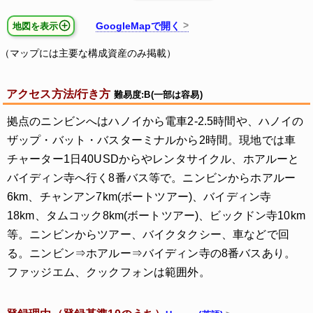
GoogleMapで開く
地図を表示
（マップには主要な構成資産のみ掲載）
アクセス方法/行き方
難易度:B(一部は容易)
拠点のニンビンへはハノイから電車2-2.5時間や、ハノイの
ザップ・バット・バスターミナルから2時間。現地では車
チャーター1日40USDからやレンタサイクル、ホアルーと
バイディン寺へ行く8番バス等で。ニンビンからホアルー
6km、チャンアン7km(ボートツアー)、バイディン寺
18km、タムコック8km(ボートツアー)、ビックドン寺10km
等。ニンビンからツアー、バイクタクシー、車などで回
る。ニンビン⇒ホアルー⇒バイディン寺の8番バスあり。
ファッジエム、クックフォンは範囲外。