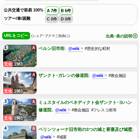
公共交通で容易 100%
A 7件
B 6件
ツアー/車/困難
C 0件
D 0件
URLをコピー
(シェア･ブクマご自由に)
出典･表の説明
1
A
ベルン旧市街
@wiki
#歴史的な町村
文化
1983
2
A
ザンクト･ガレンの修道院
@wiki
#教会施設
文化
1983
3
A
ミュスタイルのベネディクト会ザンクト･ヨハン
修道院
@wiki
#教会施設
#フレスコ画等
文化
1983
4
A
ベリンツォーナ旧市街の3つの城と要塞及び城壁
@wiki
#城塞