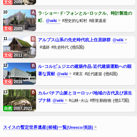
文化
2008
10
A
ラ･ショー･ド･フォンとル･ロックル、時計製造の
町
@wiki
#歴史的な町村
#産業遺産
文化
2009
11
B
アルプス山系の先史時代杭上住居跡群
@wiki
(他5国)
#遺跡
#先史時代
文化
2011
12
B
ル･コルビュジエの建築作品‐近代建築運動への顕
著な貢献
(他6国)
@wiki
#東京
#近代建築
文化
2016
13
B
カルパチア山脈とヨーロッパ地域の古代及び原生
ブナ林
(他17国)
@wiki
#山林･火山
#野生動植物
自然
2007,2021
スイスの暫定世界遺産(候補)一覧
(Unesco/英語)