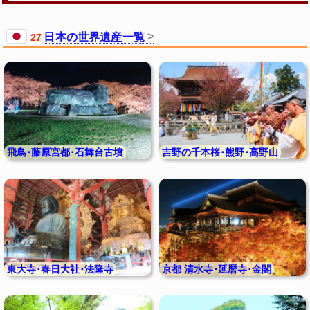
日本の世界遺産一覧
27
飛鳥･藤原宮都･石舞台古墳
吉野の千本桜･熊野･高野山
東大寺･春日大社･法隆寺
京都 清水寺･延暦寺･金閣