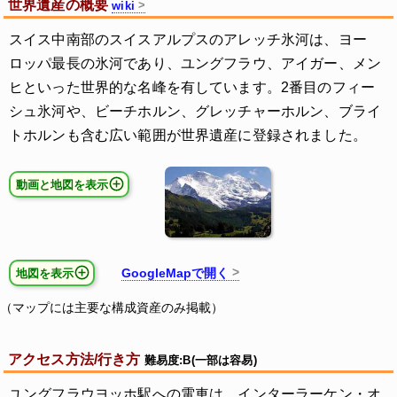
世界遺産の概要
wiki
スイス中南部のスイスアルプスのアレッチ氷河は、ヨー
ロッパ最長の氷河であり、ユングフラウ、アイガー、メン
ヒといった世界的な名峰を有しています。2番目のフィー
シュ氷河や、ビーチホルン、グレッチャーホルン、ブライ
トホルンも含む広い範囲が世界遺産に登録されました。
動画と地図を表示
GoogleMapで開く
地図を表示
（マップには主要な構成資産のみ掲載）
アクセス方法/行き方
難易度:B(一部は容易)
ユングフラウヨッホ駅への電車は、インターラーケン・オ