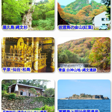
屋久島 縄文杉
佐渡島の金山(紅葉)
平泉･仙台･松島
青森 白神山地･縄文遺跡
軍艦島と明治産業遺産