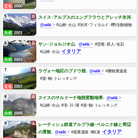
文化
2000
5
B
スイス･アルプスのユングフラウとアレッチ氷河
@wiki
#山林･火山
#氷河･フィヨルド
#野生動植物
自然
2001
6
B
サン･ジョルジオ山
@wiki
#恐竜･原人･化石
イタリア
#山林･火山
自然
2003
7
A
ラヴォー地区のブドウ畑
@wiki
#農牧業遺産
#道･軸･トレッキング
文化
2007
8
B
スイスのサルドーナ地殻変動地帯
@wiki
#山林･火山
#滝･川･湖
#道･軸･トレッキング
自然
2008
9
A
レーティシュ鉄道アルブラ線･ベルニナ線と周辺
イタリア
の景観
@wiki
#産業遺産
#鉄道