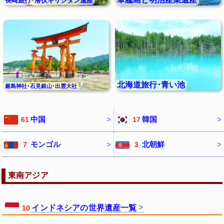
長崎旅行･潜伏キリシタン遺産
北海道旅行･青い池
厳島神社･石見銀山･出雲大社
中国
韓国
61
17
モンゴル
北朝鮮
7
3
東南アジア
インドネシアの世界遺産一覧
10