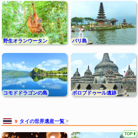
野生オランウータン
バリ島
コモドドラゴンの島
ボロブドゥール遺跡
タイの世界遺産一覧
9
TOP⬆