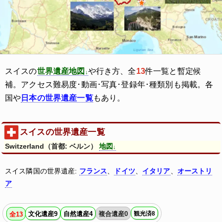
スイスの
世界遺産地図
や行き方、全
13
件一覧と暫定候
補。アクセス難易度･動画･写真･登録年･種類別も掲載。各
国や
日本の世界遺産一覧
もあり。
スイスの世界遺産一覧
Switzerland（首都: ベルン）
地図
スイス隣国の世界遺産:
フランス
、
ドイツ
、
イタリア
、
オーストリ
ア
文化遺産9
自然遺産4
複合遺産0
観光済8
全13