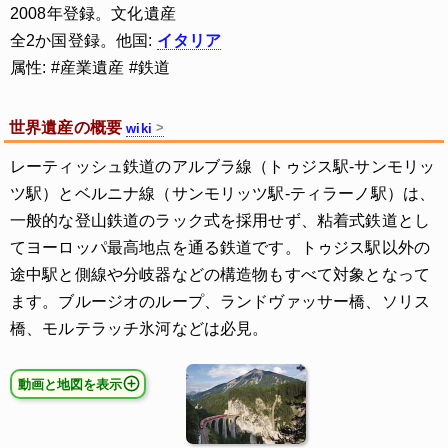
2008年登録。文化遺産
全2か国登録。他国:
イタリア
属性: #産業遺産 #鉄道
世界遺産の概要
wiki
レーティッシュ鉄道のアルブラ線（トゥジス駅-サンモリッ
ツ駅）とベルニナ線（サンモリッツ駅-ティラーノ駅）は、
一般的な登山鉄道のラック式を採用せず、粘着式鉄道とし
てヨーロッパ最高地点を通る鉄道です。トゥジス駅以外の
途中駅と側線や分岐器などの構造物もすべて対象となって
ます。ブルージオのループ、ランドヴァッサー橋、ソリス
橋、モルテラッチ氷河などは必見。
動画と地図を表示