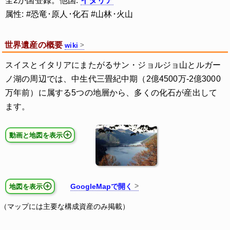
全2か国登録。他国:
イタリア
属性: #恐竜･原人･化石 #山林･火山
世界遺産の概要
wiki
スイスとイタリアにまたがるサン・ジョルジョ山とルガー
ノ湖の周辺では、中生代三畳紀中期（2億4500万-2億3000
万年前）に属する5つの地層から、多くの化石が産出して
ます。
動画と地図を表示
GoogleMapで開く
地図を表示
（マップには主要な構成資産のみ掲載）