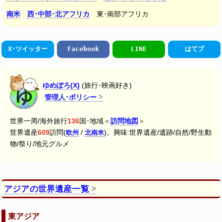
南米
西･中部･北アフリカ
東･南部アフリカ
X･ツイッター
Facebook
LINE
はてブ
ゆめぽろ(X)
(旅行･映画好き)
管理人･ポリシー
世界一周/海外旅行
136
国･地域＜
訪問地図
＞
世界遺産
609
訪問(
/
)。興味:世界遺産/遺跡/自然/野生動
欧州
北南米
物/祭り/地元グルメ
アジアの世界遺産一覧
東アジア