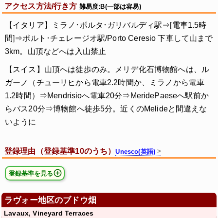
アクセス方法/行き方
難易度:B(一部は容易)
【イタリア】ミラノ･ポルタ･ガリバルディ駅⇒[電車1.5時
間]⇒ポルト･チェレージオ駅/Porto Ceresio 下車して山まで
3km。山頂などへは入山禁止
【スイス】山頂へは徒歩のみ。メリデ化石博物館へは、ル
ガーノ（チューリヒから電車2.2時間か、ミラノから電車
1.2時間）⇒Mendrisioへ電車20分⇒MeridePaeseへ駅前か
らバス20分⇒博物館へ徒歩5分。近くのMelideと間違えな
いように
登録理由（登録基準10のうち）
Unesco(英語)
登録基準を見る
ラヴォー地区のブドウ畑
Lavaux, Vineyard Terraces