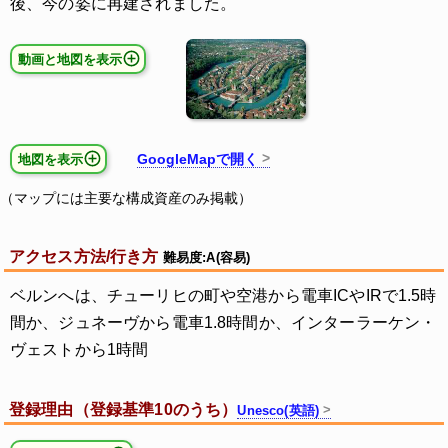
後、今の姿に再建されました。
動画と地図を表示
GoogleMapで開く
地図を表示
（マップには主要な構成資産のみ掲載）
アクセス方法/行き方
難易度:A(容易)
ベルンへは、チューリヒの町や空港から電車ICやIRで1.5時
間か、ジュネーヴから電車1.8時間か、インターラーケン・
ヴェストから1時間
登録理由（登録基準10のうち）
Unesco(英語)