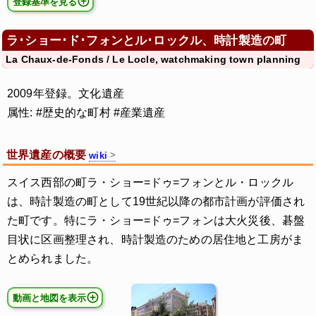
登録基準を見る
ラ･ショー･ド･フォンとル･ロックル、時計製造の町
La Chaux-de-Fonds / Le Locle, watchmaking town planning
2009年登録。文化遺産
属性: #歴史的な町村 #産業遺産
世界遺産の概要
wiki
スイス西部の町ラ・ショー=ドゥ=フォンとル・ロックル
は、時計製造の町として19世紀以降の都市計画が評価され
た町です。特にラ・ショー=ドゥ=フォンは大火災後、碁盤
目状に区画整理され、時計製造のための居住地と工房がま
とめられました。
動画と地図を表示