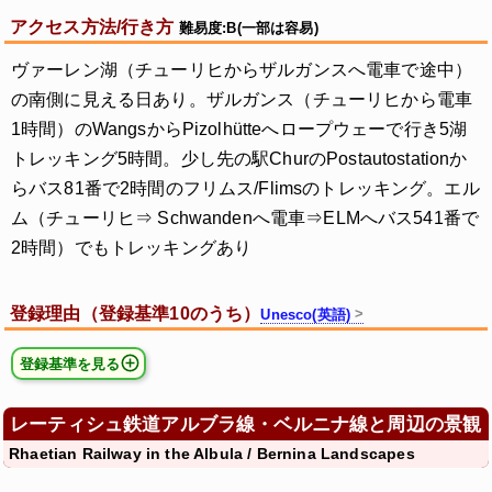
アクセス方法/行き方
難易度:B(一部は容易)
ヴァーレン湖（チューリヒからザルガンスへ電車で途中）
の南側に見える日あり。ザルガンス（チューリヒから電車
1時間）のWangsからPizolhütteへロープウェーで行き5湖
トレッキング5時間。少し先の駅ChurのPostautostationか
らバス81番で2時間のフリムス/Flimsのトレッキング。エル
ム（チューリヒ⇒ Schwandenへ電車⇒ELMへバス541番で
2時間）でもトレッキングあり
登録理由（登録基準10のうち）
Unesco(英語)
登録基準を見る
レーティシュ鉄道アルブラ線・ベルニナ線と周辺の景観
Rhaetian Railway in the Albula / Bernina Landscapes