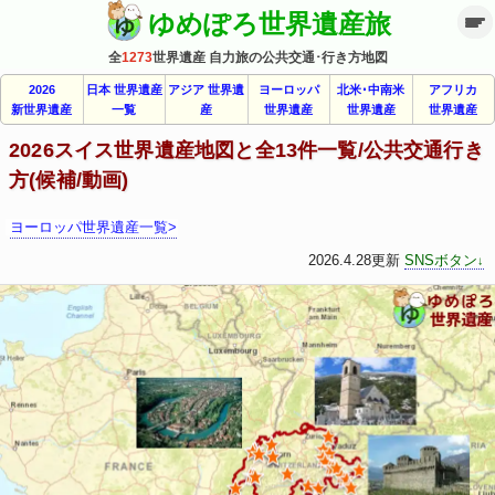
ゆめぽろ世界遺産旅
全
1273
世界遺産 自力旅の公共交通･行き方地図
2026
日本 世界遺産
アジア 世界遺
ヨーロッパ
北米･中南米
アフリカ
新世界遺産
一覧
産
世界遺産
世界遺産
世界遺産
2026スイス世界遺産地図と全13件一覧/公共交通行き
方(候補/動画)
ヨーロッパ世界遺産一覧>
2026.4.28更新
SNSボタン