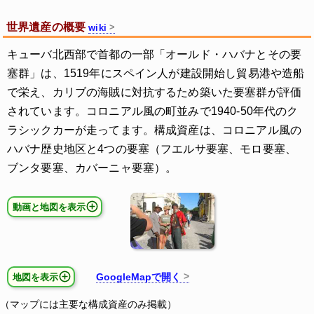
世界遺産の概要
wiki
キューバ北西部で首都の一部「オールド・ハバナとその要
塞群」は、1519年にスペイン人が建設開始し貿易港や造船
で栄え、カリブの海賊に対抗するため築いた要塞群が評価
されています。コロニアル風の町並みで1940-50年代のク
ラシックカーが走ってます。構成資産は、コロニアル風の
ハバナ歴史地区と4つの要塞（フエルサ要塞、モロ要塞、
ブンタ要塞、カバーニャ要塞）。
動画と地図を表示
GoogleMapで開く
地図を表示
（マップには主要な構成資産のみ掲載）