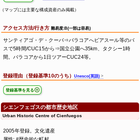
（マップには主要な構成資産のみ掲載）
アクセス方法/行き方
難易度:B(一部は容易)
サンティアゴ・デ・クーバ⇒バラコアへビアスール等のバ
スで5時間/CUC15から⇒国立公園へ35km、タクシー1時
間。バラコアから1日ツアーCUC24等。
登録理由（登録基準10のうち）
Unesco(英語)
登録基準を見る
シエンフェゴスの都市歴史地区
Urban Historic Centre of Cienfuegos
2005年登録。文化遺産
属性: #歴史的な町村