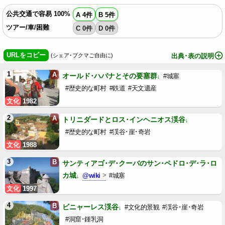
公共交通で容易 100%
A 4件
B 5件
ツアー/車/困難
C 0件
D 0件
URLをコピー
(シェア･ブクマご自由に)
出典･表の説明
1
A
オールド･ハバナとその要塞群
#城塞
#歴史的な町村
#鉄道
#天文遺産
文化
1982
2
A
トリニダードとロス･インヘニオス渓谷
#歴史的な町村
#渓谷･崖･奇岩
文化
1988
3
B
サンティアゴ･デ･クーバのサン･ペドロ･デ･ラ･ロ
カ城
@wiki
#城塞
文化
1997
4
B
ビニャーレス渓谷
#文化的景観
#渓谷･崖･奇岩
#洞窟･鍾乳洞