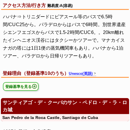
アクセス方法/行き方
難易度:A(容易)
ハバナ⇒トリニダードにビアスール等のバスで6.5時
間/CUC25から。パラデロからはバスで6時間。別世界遺産
シエンフエゴスからバスで1.5-2時間/CUC6。。20km離れ
たインヘニオス渓谷にはタクシーかツアーで。マナカイス
ナガの塔には1日1便の蒸気機関車もあり。ハバナから1泊
ツアー、バラデロから日帰りツアーもあり。
登録理由（登録基準10のうち）
Unesco(英語)
登録基準を見る
サンティアゴ・デ・クーバのサン・ペドロ・デ・ラ・ロ
カ城
San Pedro de la Roca Castle, Santiago de Cuba