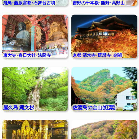
飛鳥･藤原宮都･石舞台古墳
吉野の千本桜･熊野･高野山
東大寺･春日大社･法隆寺
京都 清水寺･延暦寺･金閣
屋久島 縄文杉
佐渡島の金山(紅葉)