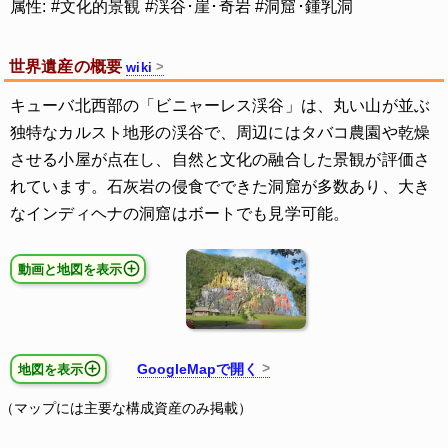
属性: #文化的景観 #渓谷･崖･奇岩 #洞窟･鍾乳洞
世界遺産の概要
wiki
キューバ北西部の「ビニャーレス渓谷」は、丸い山が並ぶ
独特なカルスト地形の渓谷で、周辺にはタバコ農園や乾燥
させる小屋が点在し、自然と文化の融合した景観が評価さ
れています。石灰岩の侵食でできた洞窟が多数あり、大き
なインディヘナの洞窟はボートでも見学可能。
動画と地図を表示
GoogleMapで開く
地図を表示
（マップには主要な構成資産のみ掲載）