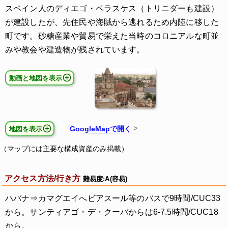
スペイン人のディエゴ・ベラスケス（トリニダーも建設）
が建設したが、先住民や海賊から逃れるため内陸に移した
町です。砂糖産業や貿易で栄えた当時のコロニアルな町並
みや教会や建造物が残されています。
動画と地図を表示
GoogleMapで開く
地図を表示
（マップには主要な構成資産のみ掲載）
アクセス方法/行き方
難易度:A(容易)
ハバナ⇒カマグエイへビアスール等のバスで9時間/CUC33
から。サンティアゴ・デ・クーバからは6-7.5時間/CUC18
から。