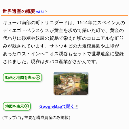
世界遺産の概要
wiki
キューバ南部の町トリニダードは、1514年にスペイン人の
ディエゴ・ベラスケスが黄金を求めて築いた町で、黄金の
代わりに砂糖や奴隷の貿易で栄えた頃のコロニアルな町並
みが残されています。サトウキビの大規模農園や工場が
あったロス・インヘニオス渓谷もセットで世界遺産に登録
されました。現在はタバコ産業がさかんです。
動画と地図を表示
GoogleMapで開く
地図を表示
（マップには主要な構成資産のみ掲載）