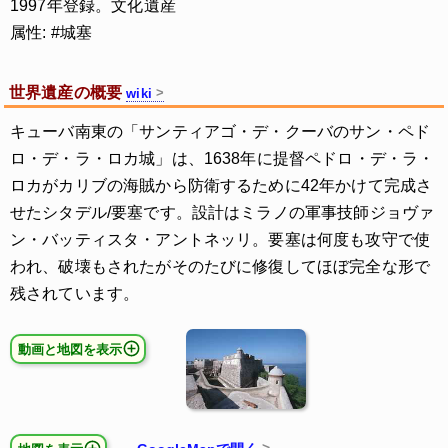
1997年登録。文化遺産
属性: #城塞
世界遺産の概要
wiki
キューバ南東の「サンティアゴ・デ・クーバのサン・ペド
ロ・デ・ラ・ロカ城」は、1638年に提督ペドロ・デ・ラ・
ロカがカリブの海賊から防衛するために42年かけて完成さ
せたシタデル/要塞です。設計はミラノの軍事技師ジョヴァ
ン・バッティスタ・アントネッリ。要塞は何度も攻守で使
われ、破壊もされたがそのたびに修復してほぼ完全な形で
残されています。
動画と地図を表示