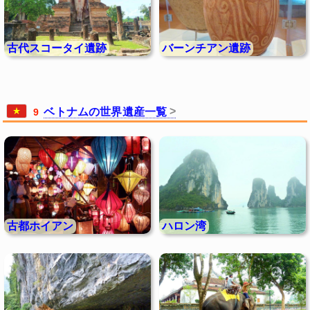
古代スコータイ遺跡
バーンチアン遺跡
ベトナムの世界遺産一覧
9
古都ホイアン
ハロン湾