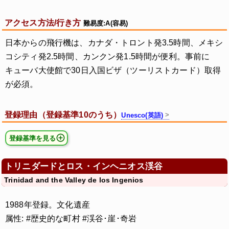
アクセス方法/行き方
難易度:A(容易)
日本からの飛行機は、カナダ・トロント発3.5時間、メキシ
コシティ発2.5時間、カンクン発1.5時間が便利。事前に
キューバ大使館で30日入国ビザ（ツーリストカード）取得
が必須。
登録理由（登録基準10のうち）
Unesco(英語)
登録基準を見る
トリニダードとロス・インヘニオス渓谷
Trinidad and the Valley de los Ingenios
1988年登録。文化遺産
属性: #歴史的な町村 #渓谷･崖･奇岩