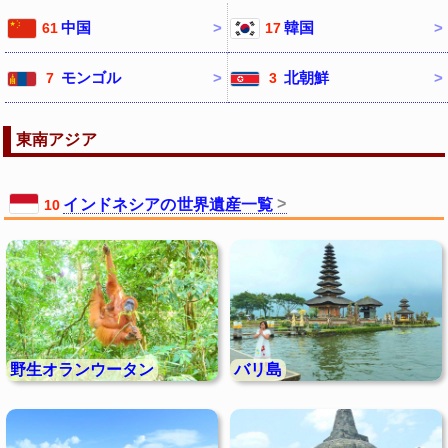
中国
韓国
61
17
モンゴル
北朝鮮
7
3
東南アジア
インドネシアの世界遺産一覧
10
野生オランウータン
バリ島