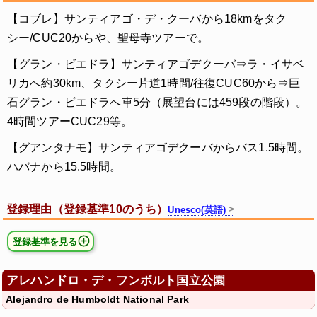
【コブレ】サンティアゴ・デ・クーバから18kmをタク
シー/CUC20からや、聖母寺ツアーで。
【グラン・ビエドラ】サンティアゴデクーバ⇒ラ・イサベ
リカへ約30km、タクシー片道1時間/往復CUC60から⇒巨
石グラン・ビエドラへ車5分（展望台には459段の階段）。
4時間ツアーCUC29等。
【グアンタナモ】サンティアゴデクーバからバス1.5時間。
ハバナから15.5時間。
登録理由（登録基準10のうち）
Unesco(英語)
登録基準を見る
アレハンドロ・デ・フンボルト国立公園
Alejandro de Humboldt National Park