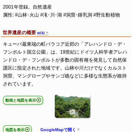
2001年登録。自然遺産
属性: #山林･火山 #滝･川･湖 #洞窟･鍾乳洞 #野生動植物
世界遺産の概要
wiki
キューバ最東端の町バラコア近郊の「アレハンドロ・デ・
フンボルト国立公園」は、19世紀にドイツ人科学者アレハ
ンドロ・デ・フンボルトが多数の固有種を発見して自然保
護区に指定された地域です。山林や川だけでなくカルスト
洞窟、マングローブやサンゴ礁などに多様な生態系が維持
されています。
動画と地図を表示
GoogleMapで開く
地図を表示