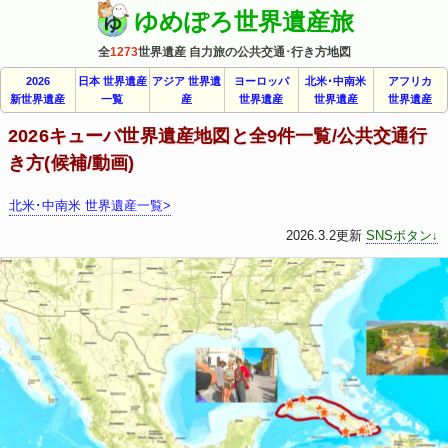
ゆめぽろ世界遺産旅
全
1273
世界遺産 自力旅の公共交通･行き方地図
2026
日本 世界遺産
アジア 世界遺
ヨーロッパ
北米･中南米
アフリカ
新世界遺産
一覧
産
世界遺産
世界遺産
世界遺産
2026キューバ世界遺産地図と全9件一覧/公共交通行
き方(候補/動画)
北米･中南米 世界遺産一覧>
2026.3.2更新
SNSボタン