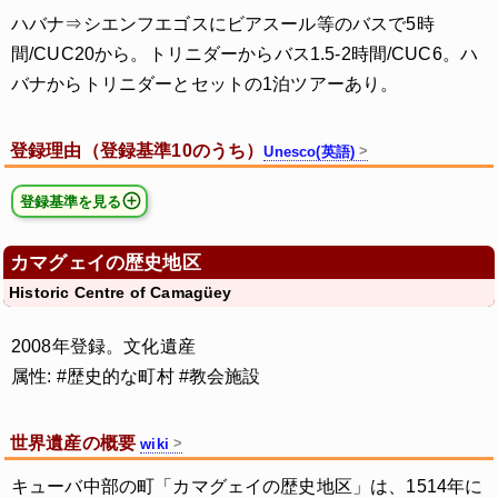
ハバナ⇒シエンフエゴスにビアスール等のバスで5時
間/CUC20から。トリニダーからバス1.5-2時間/CUC6。ハ
バナからトリニダーとセットの1泊ツアーあり。
登録理由（登録基準10のうち）
Unesco(英語)
登録基準を見る
カマグェイの歴史地区
Historic Centre of Camagüey
2008年登録。文化遺産
属性: #歴史的な町村 #教会施設
世界遺産の概要
wiki
キューバ中部の町「カマグェイの歴史地区」は、1514年に