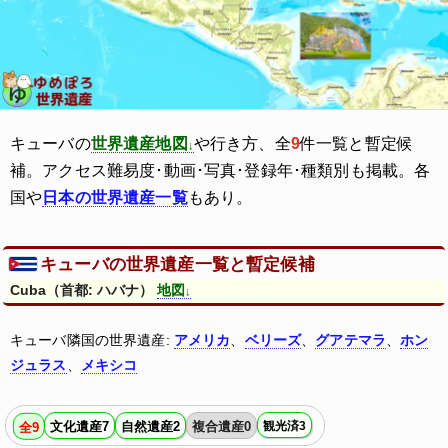
キューバの
世界遺産地図
や行き方、全
9
件一覧と暫定候
補。アクセス難易度･動画･写真･登録年･種類別も掲載。各
国や
日本の世界遺産一覧
もあり。
キューバの世界遺産一覧と暫定候補
Cuba（首都: ハバナ）
地図
キューバ隣国の世界遺産:
アメリカ
、
ベリーズ
、
グアテマラ
、
ホン
ジュラス
、
メキシコ
文化遺産7
自然遺産2
複合遺産0
観光済3
全9