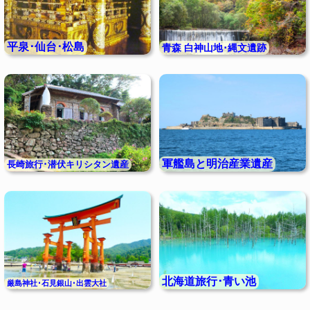
平泉･仙台･松島
青森 白神山地･縄文遺跡
軍艦島と明治産業遺産
長崎旅行･潜伏キリシタン遺産
北海道旅行･青い池
厳島神社･石見銀山･出雲大社