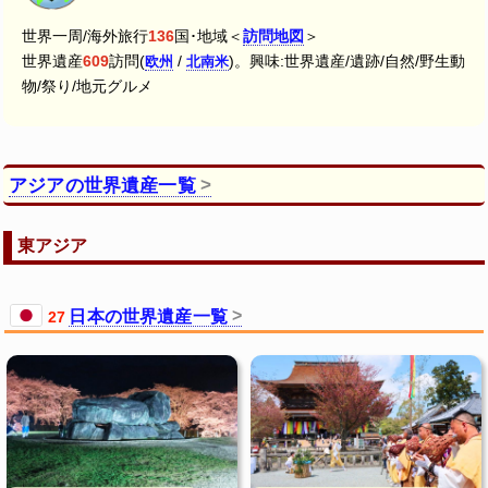
世界一周/海外旅行
136
国･地域＜
訪問地図
＞
世界遺産
609
訪問(
/
)。興味:世界遺産/遺跡/自然/野生動
欧州
北南米
物/祭り/地元グルメ
アジアの世界遺産一覧
東アジア
日本の世界遺産一覧
27