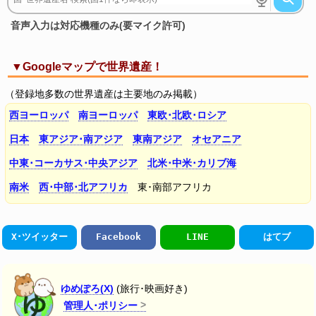
音声入力は対応機種のみ(要マイク許可)
▼Googleマップで世界遺産！
（登録地多数の世界遺産は主要地のみ掲載）
西ヨーロッパ
南ヨーロッパ
東欧･北欧･ロシア
日本
東アジア･南アジア
東南アジア
オセアニア
中東･コーカサス･中央アジア
北米･中米･カリブ海
南米
西･中部･北アフリカ
東･南部アフリカ
X･ツイッター
Facebook
LINE
はてブ
ゆめぽろ(X)
(旅行･映画好き)
管理人･ポリシー