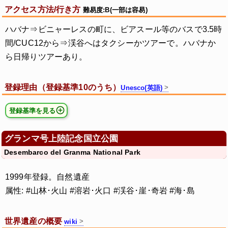
アクセス方法/行き方
難易度:B(一部は容易)
ハバナ⇒ビニャーレスの町に、ビアスール等のバスで3.5時
間/CUC12から⇒渓谷へはタクシーかツアーで。ハバナか
ら日帰りツアーあり。
登録理由（登録基準10のうち）
Unesco(英語)
登録基準を見る
グランマ号上陸記念国立公園
Desembarco del Granma National Park
1999年登録。自然遺産
属性: #山林･火山 #溶岩･火口 #渓谷･崖･奇岩 #海･島
世界遺産の概要
wiki