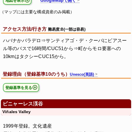
GoogleMapで開く
地図を表示
（マップには主要な構成資産のみ掲載）
アクセス方法/行き方
難易度:B(一部は容易)
ハバナかバラデロ⇒サンティアゴ・デ・クーバにビアスー
ル等のバスで16時間/CUC51から⇒町からモロ要塞への
10kmはタクシーCUC15から。
登録理由（登録基準10のうち）
Unesco(英語)
登録基準を見る
ビニャーレス渓谷
Viñales Valley
1999年登録。文化遺産