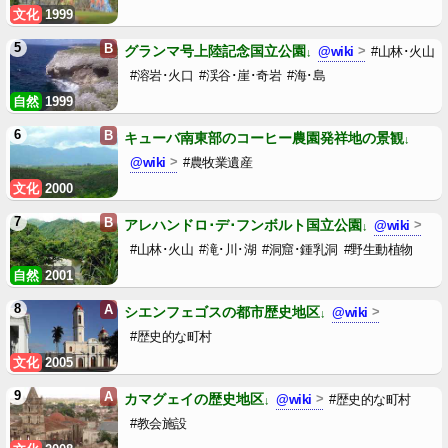
文化
1999
5
B
グランマ号上陸記念国立公園
@wiki
#山林･火山
#溶岩･火口
#渓谷･崖･奇岩
#海･島
自然
1999
6
B
キューバ南東部のコーヒー農園発祥地の景観
@wiki
#農牧業遺産
文化
2000
7
B
アレハンドロ･デ･フンボルト国立公園
@wiki
#山林･火山
#滝･川･湖
#洞窟･鍾乳洞
#野生動植物
自然
2001
8
A
シエンフェゴスの都市歴史地区
@wiki
#歴史的な町村
文化
2005
9
A
カマグェイの歴史地区
@wiki
#歴史的な町村
#教会施設