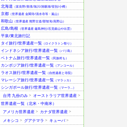
北海道
（富良野/美瑛/旭川/洞爺湖/登別/小樽）
京都
（世界遺産 金閣寺/清水寺等・嵐山）
和歌山
（世界遺産 熊野古道/那智滝/高野山）
広島/島根
（世界遺産 厳島神社/石見銀山や出雲）
平泉/東北旅行記
タイ旅行/世界遺産一覧
（ロイクラトン祭り）
インドネシア旅行/世界遺産一覧
（バリ島）
ベトナム旅行/世界遺産一覧
（民族村も）
カンボジア旅行/世界遺産一覧
（アンコール）
ラオス旅行/世界遺産一覧
（自然遺産と寺院）
マレーシア旅行/世界遺産一覧
（マラッカ）
シンガポール旅行/世界遺産一覧
（マーラ…）
台湾 九份のみ
オーストラリア世界遺産
世界遺産一覧（北米・中南米）
アメリカ世界遺産
カナダ世界遺産
メキシコ
グアテマラ
キューバ