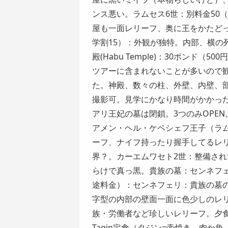
ンス悪い。ラムセス6世：別料金50
屋も一面レリーフ、奥に王をかたどっ
学割15）：外観が独特。内部、横の
殿(Habu Temple)：30ポンド
ツアーに含まれないことが多いので
た。神殿、数々の柱、外壁、内壁、
撮影可。見学にかなり時間がかかった
アリ王妃の墓は閉鎖。3つのみOPE
アメン・ヘル・ケペシェフ王子（ラ
ーフ、ナイフ持ったり握手してるレ
界？。カーエムワセト2世：整備さ
らけで真っ黒。貴族の墓：センネフェ
途料金）：センネフェリ：貴族の墓の
字型の内部の壁面一面に色少しのレ
族・労働者など珍しいレリーフ。夕食
Tagin定食（タジン=壷焼き。肉か