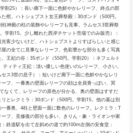
（学割25）：長い廊下一面に色鮮やかレリーフ、終点の部
た棺。ハトシェプスト女王葬祭殿：30ポンド（500円。
列柱神殿の柱の装飾やレリーフも見事。ラムセス3世葬祭
（500円。学割15。少し離れた西岸チケット売場でのみ販売）：
観光客少ないけど、ハトシェプストよりすばらしいと感じ
部屋の全てに見事なレリーフ。色彩豊かな部分も多く写真
。王妃の谷：35ポンド（550円。学割20）：ネフェルト
N。ティティ王妃：淡い優しい色使いのレリーフ、小さい。
ムセス3世の息子）：短いけど廊下一面に色鮮やかなレリ
リーフ、一番奥の壁面レリーフの顔は全員青っぽい、冥
れてなくて、レリーフの原色が分かる、奥の壁面はすすだ
リとレクミラ：30ポンド（500円。学割15。他の墓は別
一番奥、4柱と壁面一面に数色のレリーフ。レクミラ：T
リーフ、見修復の部分も多い、きりん・象・ライオンや家
：鉄道駅を出て左斜めの道で約100m左側の安食堂：
魚。ライス、サラダ、スープ、アエーシ=パン）：10ポンド