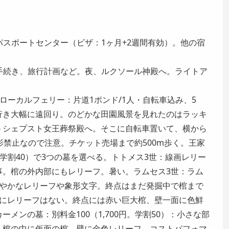
。パスポートセンター（ビザ：1ヶ月+2週間有効）。他の宿
務手続き、旅行計画など。夜、ルクソール神殿へ。ライトア
。
。ローカルフェリー：片道1ポンド/1人・自転車込み、5
行き大幅に遠回り。のどかな田園風景を見れたのはラッキ
トシェプスト女王葬祭殿へ。そこに自転車置いて、横から
影禁止なので注意。チケット売場まで約500m歩く。王家
円。学割40）で3つの墓を選べる。トトメス3世：線画レリー
事。棺の外内部にもレリーフ。暑い。ラムセス3世：ラム
鮮やかなレリーフや象形文字。終点はまだ発掘中で棺まで
段にレリーフはない。終点には赤い巨大棺、壁一面に色鮮
メンの墓：別料金100（1,700円。学割50）：小さな部
、棺の中に仮面の棺、壁に金色レリーフ、コストパフォマ