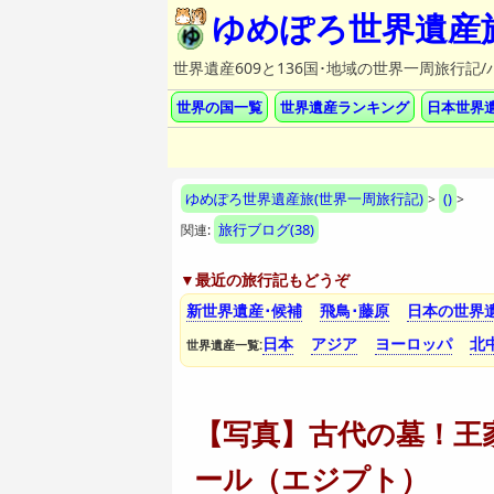
ゆめぽろ世界遺産
世界遺産609と136国･地域の世界一周旅行
世界の国一覧
世界遺産ランキング
日本世界
ゆめぽろ世界遺産旅(世界一周旅行記)
()
>
>
旅行ブログ
(38)
関連:
▼最近の旅行記もどうぞ
新世界遺産･候補
飛鳥･藤原
日本の世界
日本
アジア
ヨーロッパ
北
世界遺産一覧:
【写真】古代の墓！王家
ール（エジプト）