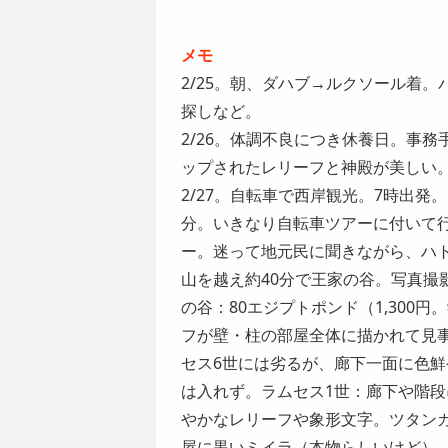
メモ
2/25。朝、ダハブ→ルクソール着
探しなど。
2/26。体調不良につき休養日。事
ップされたレリーフと神殿が美しい
2/27。自転車で西岸観光。7時出発
分。いきなり自転車ツアーに付いて
ー。迷って地元民に聞きながら、ハ
山を越え約40分で王家の谷。写真撮
の谷：80エジプトポンド（1,300
フが壁・柱の部屋全体に描かれて見
セス6世には劣るが、廊下一面に色
は入れず。ラムセス1世：廊下や階
やかなレリーフや象形文字。ツタンカー
屋に黒いミイラ（本物らしいけど）