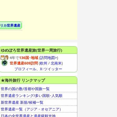
リカ世界遺産
ゆめぽろ
世界遺産旅(世界一周旅行)
4年で
136国･地域
(
訪問地図>
)
世界遺産609訪問
(
欧州
/
北南米
)
プロフィール
、
X･ツイッター
★海外旅行 リンクマップ
世界の国の数/首都や国旗一覧
世界遺産ランキング/多い国順･人気順
新世界遺産 新規/候補一覧
世界遺産一覧（アジア・オセアニア）
日本の全世界遺産と遺産級観光地