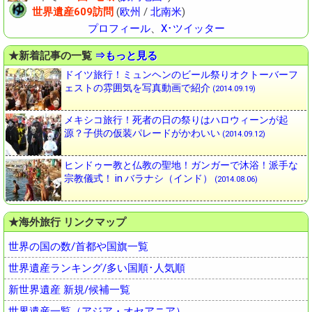
世界遺産609訪問
(
欧州
/
北南米
)
プロフィール
、
X･ツイッター
★新着記事の一覧
⇒もっと見る
ドイツ旅行！ミュンヘンのビール祭りオクトーバーフ
ェストの雰囲気を写真動画で紹介
(2014.09.19)
メキシコ旅行！死者の日の祭りはハロウィーンが起
源？子供の仮装パレードがかわいい
(2014.09.12)
ヒンドゥー教と仏教の聖地！ガンガーで沐浴！派手な
宗教儀式！ in バラナシ（インド）
(2014.08.06)
★海外旅行 リンクマップ
世界の国の数/首都や国旗一覧
世界遺産ランキング/多い国順･人気順
新世界遺産 新規/候補一覧
世界遺産一覧（アジア・オセアニア）