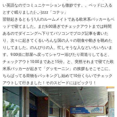
い英語なのでコミュニケーションも微妙です。。ベッドに入る
とすぐ眠りました(-_-)zzz「コテッ」
翌朝起きるともう1人のルームメイトである欧米系パッカーもベ
ッドで寝てました。まだ6:00過ぎでチェックアウトまでは時間
あるのでダイニングへ下りてパソコンでブログ記事を書いた
り、次々に起きてくるいろんな国の人々の朝食や動きを眺めた
りしてました。のんびりの人、忙しそうな人などいろいろいま
す。9:00頃に部屋へ戻ってシャワー浴びたり荷造りしてると、
チェックアウト10:00まであと15分。と、突然それまで寝てた欧
米系パッカーが起きて「グッモーニン」の挨拶もそこそこに、
ちらばってる荷物をパッキングし始めて10分くらいでチェック
アウトして行きました！そのスピードにはビックリ！