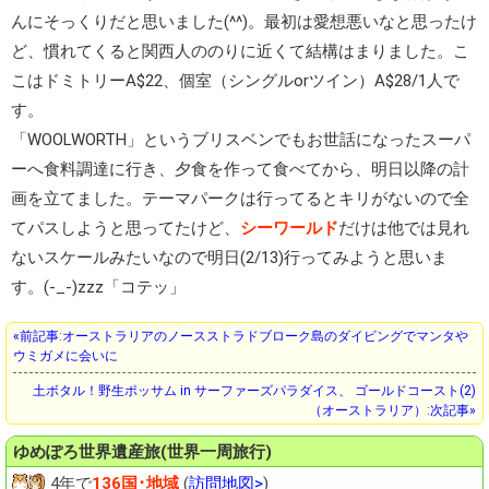
んにそっくりだと思いました(^^)。最初は愛想悪いなと思ったけ
ど、慣れてくると関西人ののりに近くて結構はまりました。こ
こはドミトリーA$22、個室（シングルorツイン）A$28/1人で
す。
「WOOLWORTH」というブリスベンでもお世話になったスーパ
ーへ食料調達に行き、夕食を作って食べてから、明日以降の計
画を立てました。テーマパークは行ってるとキリがないので全
てパスしようと思ってたけど、
シーワールド
だけは他では見れ
ないスケールみたいなので明日(2/13)行ってみようと思いま
す。(-_-)zzz「コテッ」
«前記事:オーストラリアのノースストラドブローク島のダイビングでマンタや
ウミガメに会いに
土ボタル！野生ポッサム in サーファーズパラダイス、 ゴールドコースト(2)
（オーストラリア）:次記事»
ゆめぽろ
世界遺産旅(世界一周旅行)
4年で
136国･地域
(
訪問地図>
)