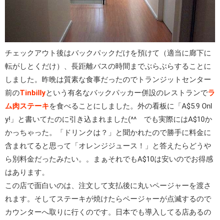
チェックアウト後はバックパックだけを預けて（適当に廊下に
転がしとくだけ）、長距離バスの時間までぶらぶらすることに
しました。昨晩は質素な食事だったのでトランジットセンター
前の
Tinbilly
という有名なバックパッカー併設のレストランで
ラ
ム肉ステーキ
を食べることにしました。外の看板に「A$5.9 Onl
y!」と書いてたのに引き込まれました(^^ゞでも実際にはA$10か
かっちゃった。「ドリンクは？」と聞かれたので勝手に料金に
含まれてると思って「オレンジジュース！」と答えたらどうや
ら別料金だったみたい。。まぁそれでもA$10は安いのでお得感
はあります。
この店で面白いのは、注文して支払後に丸いページャーを渡さ
れます。そしてステーキが焼けたらページャーが点滅するので
カウンターへ取りに行くのです。日本でも導入してる店あるの