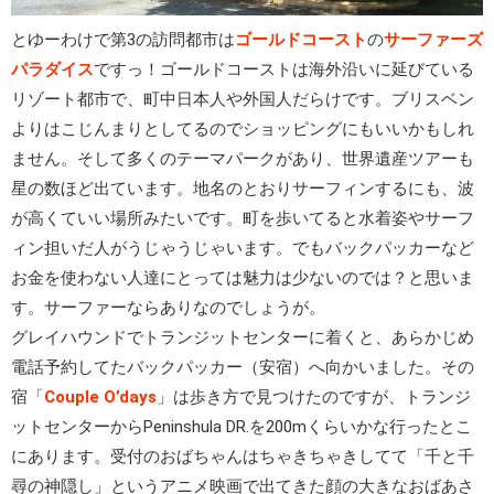
とゆーわけで第3の訪問都市は
ゴールドコースト
の
サーファーズ
パラダイス
ですっ！ゴールドコーストは海外沿いに延びている
リゾート都市で、町中日本人や外国人だらけです。ブリスベン
よりはこじんまりとしてるのでショッピングにもいいかもしれ
ません。そして多くのテーマパークがあり、世界遺産ツアーも
星の数ほど出ています。地名のとおりサーフィンするにも、波
が高くていい場所みたいです。町を歩いてると水着姿やサーフ
ィン担いだ人がうじゃうじゃいます。でもバックパッカーなど
お金を使わない人達にとっては魅力は少ないのでは？と思いま
す。サーファーならありなのでしょうが。
グレイハウンドでトランジットセンターに着くと、あらかじめ
電話予約してたバックパッカー（安宿）へ向かいました。その
宿「
Couple O’days
」は歩き方で見つけたのですが、トランジ
ットセンターからPeninshula DR.を200mくらいかな行ったとこ
にあります。受付のおばちゃんはちゃきちゃきしてて「千と千
尋の神隠し」というアニメ映画で出てきた顔の大きなおばあさ