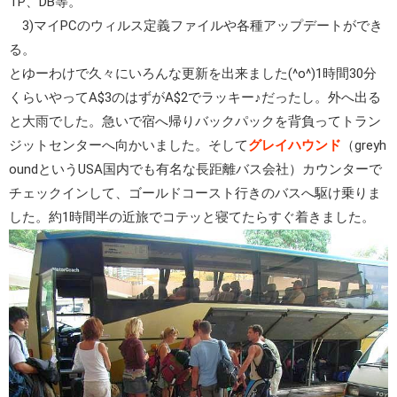
TP、DB等。
3)マイPCのウィルス定義ファイルや各種アップデートができ
る。
とゆーわけで久々にいろんな更新を出来ました(^o^)1時間30分
くらいやってA$3のはずがA$2でラッキー♪だったし。外へ出る
と大雨でした。急いで宿へ帰りバックパックを背負ってトラン
ジットセンターへ向かいました。そして
グレイハウンド
（greyh
oundというUSA国内でも有名な長距離バス会社）カウンターで
チェックインして、ゴールドコースト行きのバスへ駆け乗りま
した。約1時間半の近旅でコテッと寝てたらすぐ着きました。