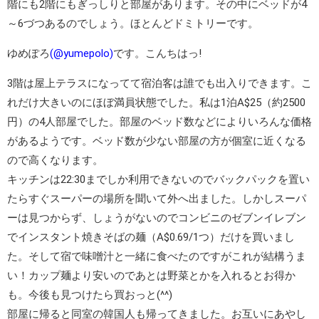
階にも2階にもぎっしりと部屋があります。その中にベッドが4
～6づつあるのでしょう。ほとんどドミトリーです。
ゆめぽろ
(@yumepolo)
です。こんちはっ!
3階は屋上テラスになってて宿泊客は誰でも出入りできます。こ
れだけ大きいのにほぼ満員状態でした。私は1泊A$25（約2500
円）の4人部屋でした。部屋のベッド数などによりいろんな価格
があるようです。ベッド数が少ない部屋の方が個室に近くなる
ので高くなります。
キッチンは22:30までしか利用できないのでバックパックを置い
たらすぐスーパーの場所を聞いて外へ出ました。しかしスーパ
ーは見つからず、しょうがないのでコンビニのゼブンイレブン
でインスタント焼きそばの麺（A$0.69/1つ）だけを買いまし
た。そして宿で味噌汁と一緒に食べたのですがこれが結構うま
い！カップ麺より安いのであとは野菜とかを入れるとお得か
も。今後も見つけたら買おっと(^^)
部屋に帰ると同室の韓国人も帰ってきました。お互いにあやし