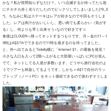
かな？私が世間知らずなだけ？。いつ点滅するか待ってたら急
にチカチカ赤く光りだしたのでビックリしてしまいました(^0_0
^)。ちなみに私はステーキはレアが好きなので今回もそうしま
した。レアは肉汁がおいしいし、悪い肉でも柔らかい（気がす
る）し、何よりも早く出来そう♪なので好きです☆
食後はCLOUD9へ帰ってネットするつもりです。月～金の11～1
5時はA$2/1hでできるので11時を過ぎるのを待ってました。
と、外へ出てみるとTinbilly横に「Internet $1」の看板を発見！
小さな入口を入って2階へ上がると大部屋いっぱいにPCが並ん
でて、ネットしてる人達が多数います。どうやら旅行会社のよ
うでツアーも斡旋してるようです。しかも＋A$1で自分のラッ
プトップ（ノートPC）をネット接続できるので迷わずそうしま
した。