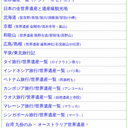
日本の全世界遺産と遺産級観光地
北海道
（富良野/美瑛/旭川/洞爺湖/登別/小樽）
京都
（世界遺産 金閣寺/清水寺等・嵐山）
和歌山
（世界遺産 熊野古道/那智滝/高野山）
広島/島根
（世界遺産 厳島神社/石見銀山や出雲）
平泉/東北旅行記
タイ旅行/世界遺産一覧
（ロイクラトン祭り）
インドネシア旅行/世界遺産一覧
（バリ島）
ベトナム旅行/世界遺産一覧
（民族村も）
カンボジア旅行/世界遺産一覧
（アンコール）
ラオス旅行/世界遺産一覧
（自然遺産と寺院）
マレーシア旅行/世界遺産一覧
（マラッカ）
シンガポール旅行/世界遺産一覧
（マーラ…）
台湾 九份のみ
オーストラリア世界遺産