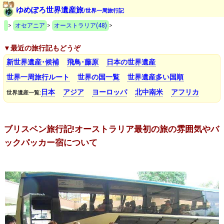
ゆめぽろ世界遺産旅
/世界一周旅行記
>
オセアニア
>
オーストラリア(48)
>
▼最近の旅行記もどうぞ
新世界遺産･候補
飛鳥･藤原
日本の世界遺産
世界一周旅行ルート
世界の国一覧
世界遺産多い国順
日本
アジア
ヨーロッパ
北中南米
アフリカ
世界遺産一覧:
ブリスベン旅行記!オーストラリア最初の旅の雰囲気やバ
ックパッカー宿について