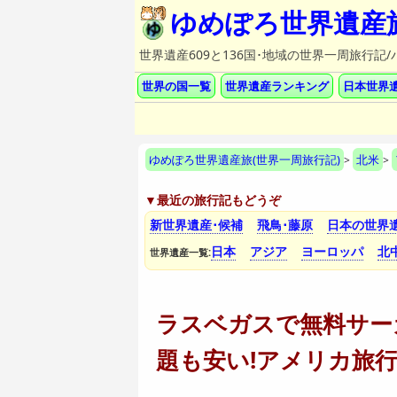
ゆめぽろ世界遺産
世界遺産609と136国･地域の世界一周旅行
世界の国一覧
世界遺産ランキング
日本世界
ゆめぽろ世界遺産旅(世界一周旅行記)
北米
>
>
▼最近の旅行記もどうぞ
新世界遺産･候補
飛鳥･藤原
日本の世界
日本
アジア
ヨーロッパ
北
世界遺産一覧:
ラスベガスで無料サー
題も安い!アメリカ旅