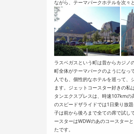
ながら、テーマパークホテルを次々
ラスベガスという町は昔からカジノ
町全体がテーマパークのようになっ
人でも、個性的なホテルを巡って、
ます。ジェットコースター好きの私
タンエクスプレス
は、時速107km
の
スピードザライド
では1日乗り放
子は前から後ろまで全ての席で試し
ースターはWDWのあのコースターと
たです。