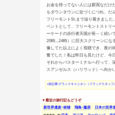
お金を持ってない人には窮屈なだけ
もダウンタウンに近づくにつれ、だ
フリーモントSt.まで辿り着きました
ベントとして、
フリーモントストリ
ーケードの歩行者天国が長～く続いて
20時…24時）に巨大スクリーンに
像してた以上によく視聴でき、夜の
奮でした！私は昨日も見たけど、今日
それからバスターミナルへ行って、
スアンゼルス（ハリウッド）
へ向かい
«前記事:グランドキャニオン（フラッグスタッフ
▼最近の旅行記もどうぞ
新世界遺産･候補
飛鳥･藤原
日本の世界
日本
アジア
ヨーロッパ
北