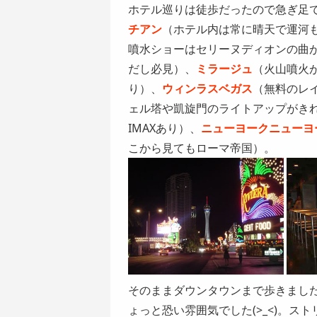
ホテル巡りは徒歩だったので急ぎ足
チアン
（ホテル内は常に晴天で運河
噴水ショーはセリーヌディオンの曲
だし必見）、
ミラージュ
（火山噴火
り）、
ウィンラスベガス
（無料のレ
ェル塔や凱旋門のライトアップがき
IMAXあり）、
ニューヨークニューヨ
こから見てもローマ帝国）。
そのままダウンタウンまで歩きまし
ょっと恐い雰囲気でした(>_<)。ス