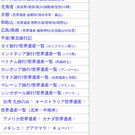
北海道
（富良野/美瑛/旭川/洞爺湖/登別/小樽）
京都
（世界遺産 金閣寺/清水寺等・嵐山）
和歌山
（世界遺産 熊野古道/那智滝/高野山）
広島/島根
（世界遺産 厳島神社/石見銀山や出雲）
平泉/東北旅行記
タイ旅行/世界遺産一覧
（ロイクラトン祭り）
インドネシア旅行/世界遺産一覧
（バリ島）
ベトナム旅行/世界遺産一覧
（民族村も）
カンボジア旅行/世界遺産一覧
（アンコール）
ラオス旅行/世界遺産一覧
（自然遺産と寺院）
マレーシア旅行/世界遺産一覧
（マラッカ）
シンガポール旅行/世界遺産一覧
（マーラ…）
台湾 九份のみ
オーストラリア世界遺産
世界遺産一覧（北米・中南米）
アメリカ世界遺産
カナダ世界遺産
メキシコ
グアテマラ
キューバ