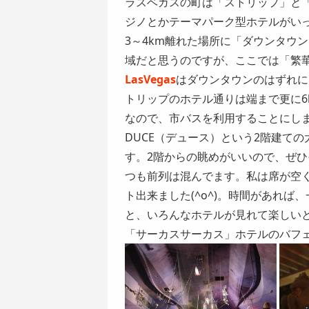
ラスベガスの町は「
ストリップ
」と
ジノとかテーマパーク型ホテルがい
3～4km離れた場所に「ダウンタウ
域だと思うのですが、ここでは「繁
LasVegas
はダウンタウンのはずれに
トリップのホテル通りは端まで更に6
なので、市バスを利用することにし
DUCE
（デュース）という2階建ての
す。2階からの眺めがいいので、ぜ
つも前列は混んでます。私は席が空
ト出来ました(^o^)。時間があれ
と、いろんなホテルが見れて楽しい
「サーカスサーカス」ホテルのバフ