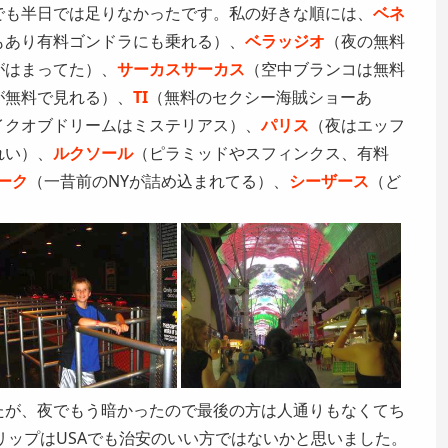
でも半日では足りなかったです。私の好きな順には、
ベネ
もあり有料ゴンドラにも乗れる）、
ベラッジオ
（夜の無料
がはまってた）、
サーカスサーカス
（空中ブランコは無料
が無料で見れる）、
TI
（無料のセクシー海賊ショーあ
イクオブドリームはミステリアス）、
パリス
（夜はエッフ
れい）、
ルクソール
（ピラミッドやスフィンクス、有料
ーク
（一昔前のNYが詰め込まれてる）、
シーザース
（ど
たが、夜でもう暗かったので最後の方は人通りもなくてち
トリップはUSAでも治安のいい方ではないかと思いました。