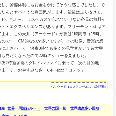
だし、警備体制にもお金をかけてそうな感じでしたし。で
んだんとヤバそうな雰囲気がします。最後は走り抜けて、
。(^。^)ふ～。 ラスベガスで忘れていけない必見の無料イ
ート・エクスペリエンス
があります。フリーモントSt.はア
ます。この天井（アーケード）が夜は1時間毎（19時、
なるのです！CM的なのが多いですが、その映像、音楽は想
街にふさわしく、深夜0時でも多くの見学客がいて皆大興
も見たくなったので22時のショーを見ました。
深夜2時過ぎ発のグレイハウンドに乗って、次の目的地
ロ
まーす。おやすみなさーい(-_-)zzz「コテッ」
）
ハリウッド（ロスアンゼルス）:次記事»
遺産
世界一周旅行ルート
世界の国一覧
世界遺産多い国順
中南米
アフリカ