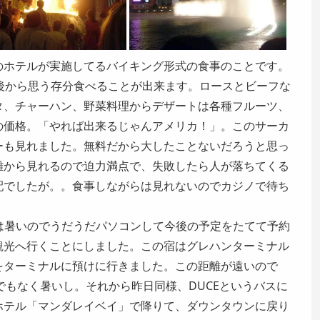
のホテルが実施してるバイキング形式の食事のことです。
0前後から思う存分食べることが出来ます。ロースとビーフな
タ、チャーハン、野菜料理からデザートは各種フルーツ、
の価格。「やれば出来るじゃんアメリカ！」。このサーカ
ーも見れました。無料だから大したことないだろうと思っ
離から見れるので迫力満点で、失敗したら人が落ちてくる
配でしたが。。食事しながらは見れないのでカジノで待ち
外は暑いのでうだうだパソコンして今後の予定をたてて予約
観光へ行くことにしました。この宿はグレハンターミナル
をターミナルに預けに行きました。この距離が遠いので
んでもなく暑いし。それから昨日同様、DUCEというバスに
ホテル「マンダレイベイ」で降りて、ダウンタウンに戻り