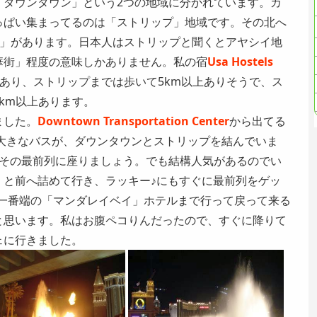
「
ダウンタウン
」という2つの地域に分かれています。カ
っぱい集まってるのは「ストリップ」地域です。その北へ
ン」があります。日本人はストリップと聞くとアヤシイ地
華街」程度の意味しかありません。私の宿
Usa Hostels
あり、ストリップまでは歩いて5km以上ありそうで、ス
km以上あります。
ました。
Downtown Transportation Center
から出てる
大きなバスが、ダウンタウンとストリップを結んでいま
ひその最前列に座りましょう。でも結構人気があるのでい
くと前へ詰めて行き、ラッキー♪にもすぐに最前列をゲッ
ば、一番端の「マンダレイベイ」ホテルまで行って戻って来る
と思います。私はお腹ペコりんだったので、すぐに降りて
ェに行きました。