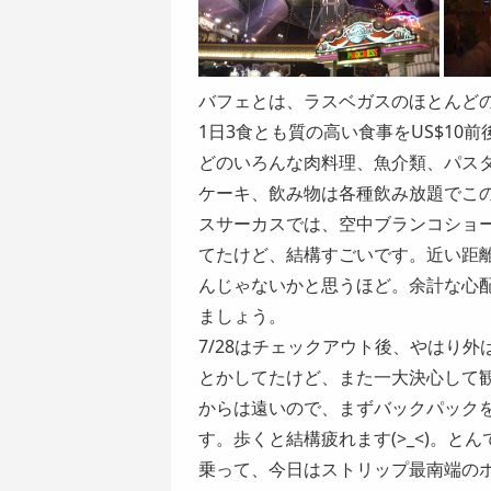
バフェ
とは、ラスベガスのほとんど
1日3食とも質の高い食事をUS$1
どのいろんな肉料理、魚介類、パス
ケーキ、飲み物は各種飲み放題でこ
スサーカスでは、空中ブランコショ
てたけど、結構すごいです。近い距
んじゃないかと思うほど。余計な心
ましょう。
7/28はチェックアウト後、やはり
とかしてたけど、また一大決心して
からは遠いので、まずバックパック
す。歩くと結構疲れます(>_<)。と
乗って、今日はストリップ最南端の