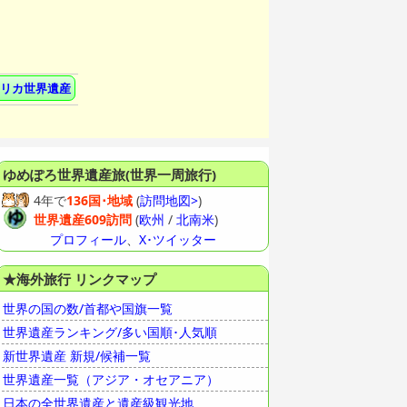
リカ世界遺産
ゆめぽろ
世界遺産旅(世界一周旅行)
4年で
136国･地域
(
訪問地図>
)
世界遺産609訪問
(
欧州
/
北南米
)
プロフィール
、
X･ツイッター
★海外旅行 リンクマップ
世界の国の数/首都や国旗一覧
世界遺産ランキング/多い国順･人気順
新世界遺産 新規/候補一覧
世界遺産一覧（アジア・オセアニア）
日本の全世界遺産と遺産級観光地