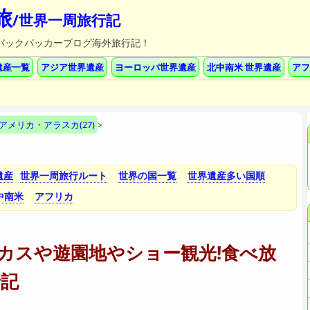
旅
/世界一周旅行記
記/バックパッカーブログ海外旅行記！
遺産一覧
アジア世界遺産
ヨーロッパ世界遺産
北中南米 世界遺産
アフ
アメリカ・アラスカ(27)
>
遺産
世界一周旅行ルート
世界の国一覧
世界遺産多い国順
中南米
アフリカ
カスや遊園地やショー観光!食べ放
行記