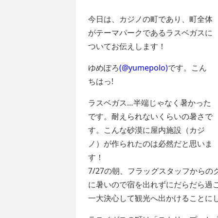
今日は、カジノの町であり、町全体
がテーマパークである
ラスベガス
に
ついてお伝えします！
ゆめぽろ
(@yumepolo)
です。こん
ちはっ!
ラスベガス…半端じゃなく暑かった
です。耐えられないくらいの暑さで
す。こんな砂漠に屋内施設（カジ
ノ）が作られたのは必然だと思いま
す！
7/27の朝、フラッグスタッフから
に暑いので宿を出れずにだらだら過
一大決心して観光へ出かけることに