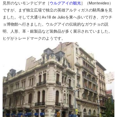
見所のないモンテビデオ［
ウルグアイの観光
］（Montevideo）
ですが、まず独立広場で
独立の英雄アルティガスの騎馬像
を見
ました。そして大通りAv.18 de Julioを東へ歩いて行き、
ガウチ
ョ博物館
へ行きました。ウルグアイの伝統的なガウチョの説
明、人形、革・銀製品など装飾品が多く展示されていました。
ヒゲがトレードマークのようです。