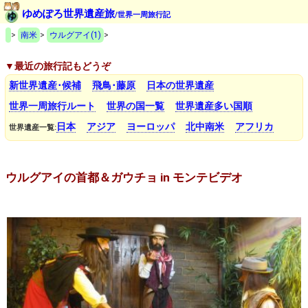
ゆめぽろ世界遺産旅
/世界一周旅行記
>
南米
>
ウルグアイ(1)
>
▼最近の旅行記もどうぞ
新世界遺産･候補
飛鳥･藤原
日本の世界遺産
世界一周旅行ルート
世界の国一覧
世界遺産多い国順
日本
アジア
ヨーロッパ
北中南米
アフリカ
世界遺産一覧:
ウルグアイの首都＆ガウチョ in モンテビデオ