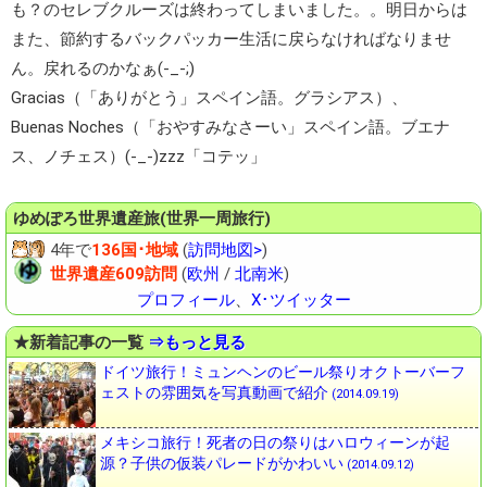
も？のセレブクルーズは終わってしまいました。。明日からは
また、節約するバックパッカー生活に戻らなければなりませ
ん。戻れるのかなぁ(-_-;)
Gracias（「ありがとう」スペイン語。グラシアス）、
Buenas Noches（「おやすみなさーい」スペイン語。ブエナ
ス、ノチェス）(-_-)zzz「コテッ」
ゆめぽろ
世界遺産旅(世界一周旅行)
4年で
136国･地域
(
訪問地図>
)
世界遺産609訪問
(
欧州
/
北南米
)
プロフィール
、
X･ツイッター
★新着記事の一覧
⇒もっと見る
ドイツ旅行！ミュンヘンのビール祭りオクトーバーフ
ェストの雰囲気を写真動画で紹介
(2014.09.19)
メキシコ旅行！死者の日の祭りはハロウィーンが起
源？子供の仮装パレードがかわいい
(2014.09.12)