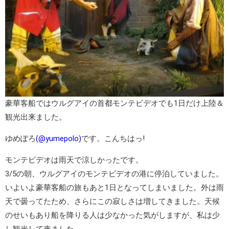
豪華客船ではウルグアイの首都
モンテビデオ
でも1日だけ上陸＆
観光出来ました。
ゆめぽろ
(@yumepolo)
です。こんちはっ!
モンテビデオは雨天で涼しかったです。
3/5の朝、ウルグアイの
モンテビデオ
の港に停泊していました。
いよいよ豪華客船の旅もあと1日となってしまいました。外は雨
天で曇ってたため、さらにこの寂しさは増してきました。天候
のせいもあり船を降りる人は少なかった気がしますが、私は少