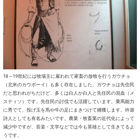
18～19世紀には牧場主に雇われて家畜の放牧を行う
ガウチョ
（北米のカウボーイ）も多く存在しました。ガウチョは
先住民
だと思われがちだけど、多くは白人か白人と先住民の混血（メ
スティソ）です。先住民の討伐でも活躍しています。
乗馬
能力
に秀でて、
投げ玉
を馬や牛の足にまきつけて捕獲します。吟遊
詩人としても有名みたいです。農業・牧畜業の近代化によって
減少中ですが、音楽・文学などでは今も英雄として生きてるよ
うです。