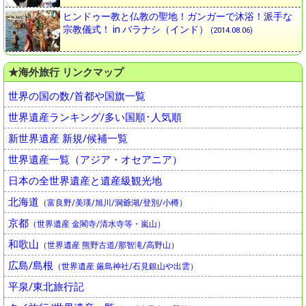
ヒンドゥー教と仏教の聖地！ガンガーで沐浴！派手な
宗教儀式！ in バラナシ（インド）
(2014.08.06)
★海外旅行 リンクマップ
世界の国の数/首都や国旗一覧
世界遺産ランキング/多い国順･人気順
新世界遺産 新規/候補一覧
世界遺産一覧（アジア・オセアニア）
日本の全世界遺産と遺産級観光地
北海道
（富良野/美瑛/旭川/洞爺湖/登別/小樽）
京都
（世界遺産 金閣寺/清水寺等・嵐山）
和歌山
（世界遺産 熊野古道/那智滝/高野山）
広島/島根
（世界遺産 厳島神社/石見銀山や出雲）
平泉/東北旅行記