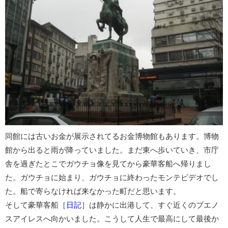
同館には古いお金が展示されてる
お金博物館
もあります。博物
館から出ると雨が降っていました。まだ東へ歩いていき、市庁
舎を過ぎたとこで
ガウチョ像
を見てから豪華客船へ帰りまし
た。ガウチョに始まり、ガウチョに終わったモンテビデオでし
た。船で寄らなければ来なかった町だと思います。
そして豪華客船［
日記
］は静かに出港して、すぐ近くの
ブエノ
スアイレス
へ向かいました。こうして人生で最高にして最後か