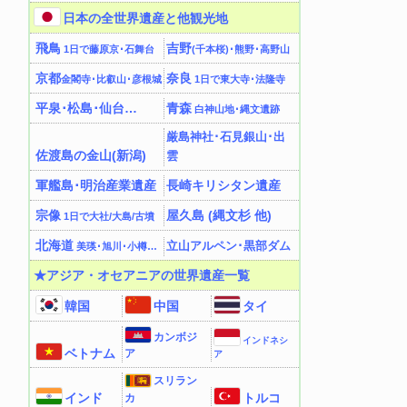
日本の全世界遺産と他観光地
飛鳥
吉野
1日で藤原京･石舞台
(千本桜)･熊野･高野山
京都
奈良
金閣寺･比叡山･彦根城
1日で東大寺･法隆寺
平泉･松島･仙台…
青森
白神山地･縄文遺跡
厳島神社･石見銀山･出
佐渡島の金山(新潟)
雲
軍艦島･明治産業遺産
長崎キリシタン遺産
宗像
屋久島 (縄文杉 他)
1日で大社/大島/古墳
北海道
立山アルペン･黒部ダム
美瑛･旭川･小樽…
★アジア・オセアニアの世界遺産一覧
韓国
中国
タイ
カンボジ
インドネシ
ベトナム
ア
ア
スリラン
インド
トルコ
カ