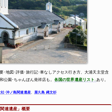
要･地図･評価･旅行記･車なしアクセス行き方、大浦天主堂含
和公園･ちゃんぽん発祥店も。
各国の世界遺産リスト
あり。
大社･沖ノ島関連遺産
、
屋久島 縄文杉
ン関連遺産」概要