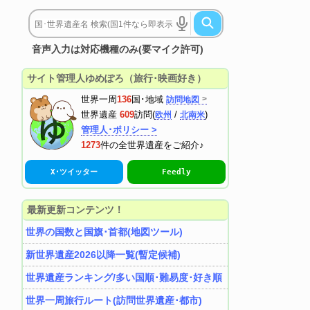
音声入力は対応機種のみ(要マイク許可)
サイト管理人ゆめぽろ（旅行･映画好き）
世界一周
136
国･地域
訪問地図
世界遺産
609
訪問(
/
)
欧州
北南米
管理人･ポリシー >
1273
件の全世界遺産をご紹介♪
X･ツイッター
Feedly
最新更新コンテンツ！
世界の国数と国旗･首都(地図ツール)
新世界遺産2026以降一覧(暫定候補)
世界遺産ランキング/多い国順･難易度･好き順
世界一周旅行ルート(訪問世界遺産･都市)