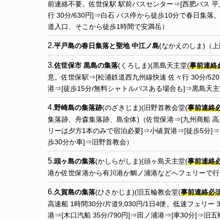
前連絡不要。佐世保駅 駅前バスセンター⇒[西肥バス 平戸桟
行 30分/630円]⇒白石 バス停から徒歩10分で春日集
道入口、そこから徒歩1時間で安満岳）
平戸島の春日集落と聖地 中江ノ島
(なかえのしま)（
佐世保市 黒島の集落
(くろしま)(黒島天主堂(
事前連絡
意。佐世保駅⇒[松浦鉄道西九州線快速 佐々行 30分/52
港⇒[徒歩15分/無料シャトルバスある場合も]⇒黒島天
野崎島の集落跡
(のざきじま)(旧野首教会堂(
事前連絡
集落跡、舟森集落跡、島全体)（佐世保港⇒[九州商船 高速船 
リーは夕方1本のみで宿泊必要]⇒小値賀港⇒[徒歩5分]⇒笛
歩30分か車]⇒旧野首教会）
頭ヶ島の集落
(かしらがしま)(頭ヶ島天主堂(
事前連絡
港か佐世保港から有川港か鯛ノ浦港などへフェリーで行き車
久賀島の集落
(ひさかじま)(旧五輪教会堂(
事前連絡必
高速船 1時間30分/片道9,030円/1日4便。低速フェリー
港⇒[木口汽船 35分/790円]⇒田ノ浦港⇒[車30分]⇒旧