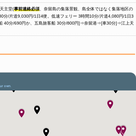
天主堂(
事前連絡必須
、奈留島の集落景観、島全体ではなく集落地区の
/片道9,030円/1日4便。低速フェリー 3時間10分/片道4,080円/1日3
0分/690円か、五島旅客船 30分/800円]⇒奈留港⇒[車30分]⇒江上天