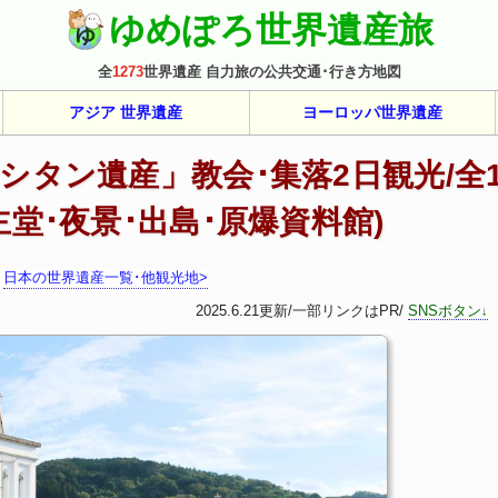
ゆめぽろ世界遺産旅
全
1273
世界遺産 自力旅の公共交通･行き方地図
アジア 世界遺産
ヨーロッパ
世界遺産
シタン遺産」教会･集落2日観光/全
堂･夜景･出島･原爆資料館)
日本の世界遺産一覧･他観光地>
2025.6.21更新
/一部リンクはPR/
SNSボタン