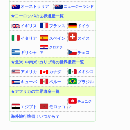
オーストラリア
ニュージーランド
★ヨーロッパの世界遺産一覧
イギリス
フランス
ドイツ
イタリア
スペイン
スイス
クロアチ
ギリシャ
チェコ
ア
★北米･中南米･カリブ海の世界遺産一覧
アメリカ
カナダ
メキシコ
キューバ
ペルー
ブラジル
★アフリカの世界遺産一覧
チュニジ
エジプト
モロッコ
ア
海外旅行準備！いつから？