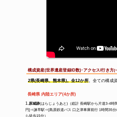
構成資産(世界遺産登録ID数)･アクセス/行き方
(
2県(長崎県、熊本県)。全12か所
。全ての構成
長崎県 内陸エリア(4か所)
原城跡
(はらじょうあと)（総計 長崎駅から片道3-4時間/2
円]⇒諫早駅⇒[島原鉄道バス 口之津車庫前行 1時間35分/1
ら徒歩15分）