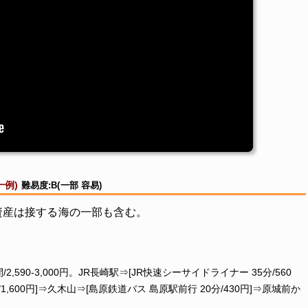
一例)
難易度:B(一部 容易)
資産は接する海の一部も含む。
,590-3,000円。JR長崎駅⇒[JR快速シーサイドライナー 35分/560
,600円]⇒久木山⇒[島原鉄道バス 島原駅前行 20分/430円]⇒原城前か