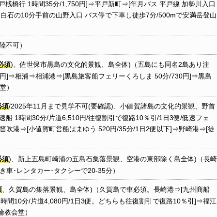
橋行 1時間35分/1,750円]⇒平戸新町⇒[年月バス 平戸線 加勢川入口
落。白石の10分手前の山野入口 バス停で下車し徒歩7分/500mで安満岳登山
上陸不可）
必須
)、佐世保市黒島の文化的景観、島全体)（五島にも同名2島あり注
0円]⇒相浦⇒相浦港⇒[黒島旅客船フェリーくろしま 50分/730円]⇒黒島
主堂）
必須
/2025年11月まで見学不可(要確認)、小値賀諸島の文化的景観、野首
1時間30分/片道6,510円/往復割引で復路10％引/1日3便/低速フェ
吹港⇒[小値賀町営船はまゆう 520円/35分/1日2便以下]⇒野崎港⇒[徒
必須
)、新上五島町崎浦の五島石集落景観、空港の東部除く島全体)（長崎
･レンタカー･タクシーで20-35分）
須
、久賀島の集落景観、島全体)（久賀島で車必須。長崎港⇒[九州商船
 3時間10分/片道4,080円/1日3便。どちらも往復割引で復路10％引]⇒福江
五輪教会堂）