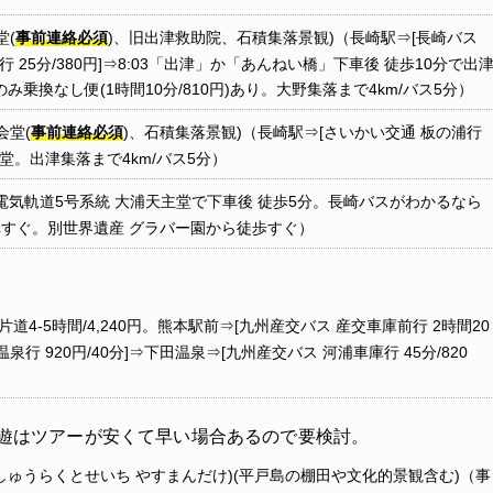
堂(
事前連絡必須
)、旧出津救助院、石積集落景観)（長崎駅⇒[長崎バス
行 25分/380円]⇒8:03「出津」か「あんねい橋」下車後 徒歩10分で出
換なし便(1時間10分/810円)あり。大野集落まで4km/バス5分）
会堂(
事前連絡必須
)、石積集落景観)（長崎駅⇒[さいかい交通 板の浦行
教会堂。出津集落まで4km/バス5分）
崎電気軌道5号系統 大浦天主堂で下車後 徒歩5分。長崎バスがわかるなら
車すぐ。別世界遺産 グラバー園から徒歩すぐ）
道4-5時間/4,240円。熊本駅前⇒[九州産交バス 産交車庫前行 2時間20
泉行 920円/40分]⇒下田温泉⇒[九州産交バス 河浦車庫行 45分/820
遊はツアーが安くて早い場合あるので要検討。
しゅうらくとせいち やすまんだけ)(平戸島の棚田や文化的景観含む)（事