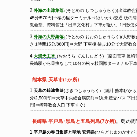
外海の出津集落
(そとめの しつしゅうらく)(出津教会
45分/570円]⇒桜の里ターミナル⇒[さいかい交通 板の浦
教会堂。資料館は「出津文化村」下車が近い。1日数便のみ乗
外海の大野集落
(そとめの おおのしゅうらく)(大野教
き 1時間15分/880円]⇒大野 下車後 徒歩10分で大野
大浦天主堂
(おおうら てんしゅどう)（路面電車 長
長崎駅から乗換なしで10分の松ヶ枝国際ターミナル下
熊本県 天草市(1か所)
天草の﨑津集落
(さきつしゅうらく)（総計 熊本駅から片
分/2,500円]⇒天草中央総合病院前⇒[九州産交バス 下田温
円]⇒崎津教会入口 下車すぐ）
長崎県 平戸島･黒島と五島列島(7か所)
。島の周
平戸島の春日集落と聖地 安満岳
(ひらどじまのかすが