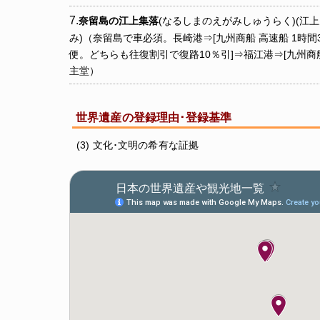
奈留島の江上集落
(なるしまのえがみしゅうらく)(江上
み)（奈留島で車必須。長崎港⇒[九州商船 高速船 1時間30分
便。どちらも往復割引で復路10％引]⇒福江港⇒[九州商船 4
主堂）
世界遺産の登録理由･登録基準
(3) 文化･文明の希有な証拠