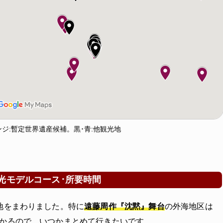
ジ:暫定世界遺産候補。黒･青:他観光地
光モデルコース･所要時間
地をまわりました。特に
遠藤周作『沈黙』舞台
の外海地区は
かるので、いつかまとめて行きたいです。