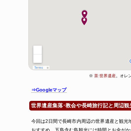
※
茶:世界遺産
。オレン
⇒Googleマップ
世界遺産集落･教会や長崎旅行記と周辺観
今回は2日間で長崎市内周辺の世界遺産と観光
おすすめ。五島含む島観光には時間とお金がか