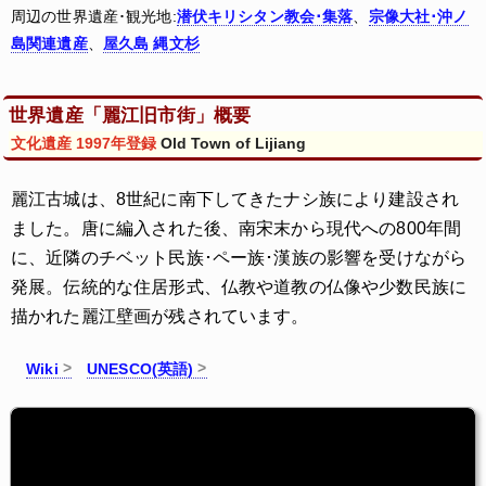
周辺の世界遺産･観光地:
潜伏キリシタン教会･集落
、
宗像大社･沖ノ
島関連遺産
、
屋久島 縄文杉
世界遺産「麗江旧市街」概要
文化遺産 1997年登録
Old Town of Lijiang
麗江古城は、8世紀に南下してきたナシ族により建設され
ました。唐に編入された後、南宋末から現代への800年間
に、近隣のチベット民族･ペー族･漢族の影響を受けながら
発展。伝統的な住居形式、仏教や道教の仏像や少数民族に
描かれた麗江壁画が残されています。
Wiki
UNESCO(英語)