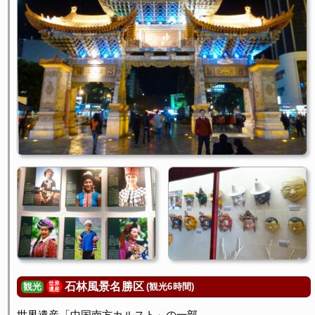
石林風景名勝区
世界
(観光6時間)
観光
遺産
世界遺産「中国南方カルスト」の一部