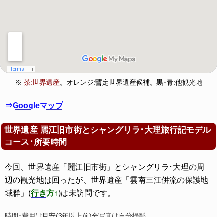
※
茶:世界遺産
。オレンジ:暫定世界遺産候補。黒･青:他観光地
⇒Googleマップ
世界遺産 麗江旧市街とシャングリラ･大理旅行記モデル
コース･所要時間
今回、世界遺産「麗江旧市街」とシャングリラ･大理の周
辺の観光地は回ったが、世界遺産「雲南三江併流の保護地
域群」(
行き方↑
)は未訪問です。
時間･費用は目安(3年以上前)全写真は自分撮影