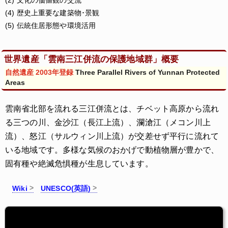
(2) 文化の価値観の交流
(4) 歴史上重要な建築物･景観
(5) 伝統住居形態や環境活用
世界遺産「雲南三江併流の保護地域群」概要
自然遺産 2003年登録
Three Parallel Rivers of Yunnan Protected
Areas
雲南省北部を流れる三江併流とは、チベット高原から流れ
る三つの川、金沙江（長江上流）、瀾滄江（メコン川上
流）、怒江（サルウィン川上流）が交差せず平行に流れて
いる地域です。多様な気候のおかげで動植物層が豊かで、
固有種や絶滅危惧種が生息しています。
Wiki
UNESCO(英語)