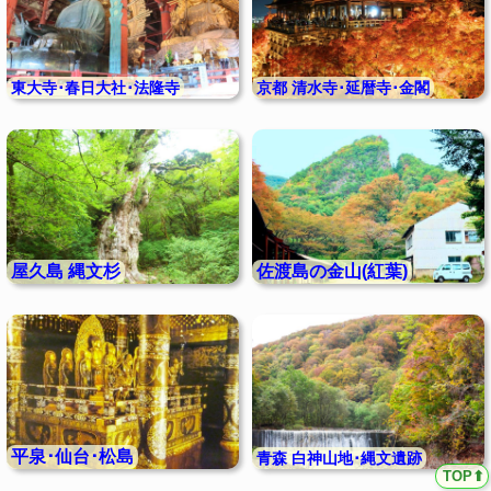
東大寺･春日大社･法隆寺
京都 清水寺･延暦寺･金閣
屋久島 縄文杉
佐渡島の金山(紅葉)
平泉･仙台･松島
青森 白神山地･縄文遺跡