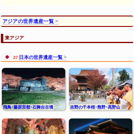
アジアの世界遺産一覧
東アジア
日本の世界遺産一覧
27
飛鳥･藤原宮都･石舞台古墳
吉野の千本桜･熊野･高野山