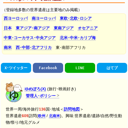
（登録地多数の世界遺産は主要地のみ掲載）
西ヨーロッパ
南ヨーロッパ
東欧･北欧･ロシア
日本
東アジア･南アジア
東南アジア
オセアニア
中東･コーカサス･中央アジア
北米･中米･カリブ海
南米
西･中部･北アフリカ
東･南部アフリカ
X･ツイッター
Facebook
LINE
はてブ
ゆめぽろ(X)
(旅行･映画好き)
管理人･ポリシー
世界一周/海外旅行
136
国･地域＜
訪問地図
＞
世界遺産
609
訪問(
/
)。興味:世界遺産/遺跡/自然/野生動
欧州
北南米
物/祭り/地元グルメ