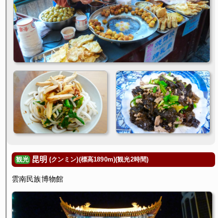
昆明
(クンミン)(標高1890m)(観光2時間)
観光
雲南民族博物館