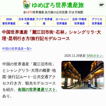
ゆめぽろ世界遺産旅
全
1273
世界遺産 自力旅の公共交通･行き方地図
2026
日本 世界遺産
アジア 世界遺
ヨーロッパ
北米･中南米
アフリカ
新世界遺産
一覧
産
世界遺産
世界遺産
世界遺産
中国世界遺産「麗江旧市街･石林」シャングリラ･大
理･昆明行き方/旅行記モデルコース
中国の世界遺産一覧>
2025.11.28更新
SNSボタン
中国の世界遺産「麗江旧市街」
とシャングリラ･大理の概要･地
図･旅行記ルート･公共交通アク
セス行き方、観光モデルコース
を紹介。
各国の世界遺産リスト
あり。