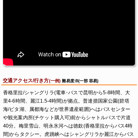
交通アクセス/行き方
(一例)
難易度:B(一部 容易)
香格里拉/シャングリラ(電車･バスで昆明から5-8時間、大
里4-6時間、麗江1.5-4時間)が拠点。普達措国家公園(碧塔
海/ビタ湖、属都海などが世界遺産範囲)へはバスセンター
や観光案内所(チケット購入可)前からシャトルバスで片道
40分。梅里雪山、明永氷河へは徳欽(香格里拉からバス4時
間)からタクシー。虎跳峡へはシャングリラか麗江からバス