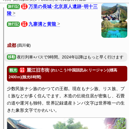
万里の長城･北京原人遺跡･明十三
世界
旅行記
遺産
陵
九寨溝と黄龍
世界
旅行記
遺産
成都
(四川省)
夜行列車+バスで9時間。2024年以降はもっと早く行けます
麗江旧市街
世界
(れいこう/中国語読み:リージャン)(標高
観光
遺産
2400m)(観光8時間)
少数民族ナシ族のかつての王都。現在もナシ族、リス族、プ
ミ族などが多く住んでます。木造の伝統住居が密集し、石畳
の道や運河も独特。世界記録遺産トンパ文字は世界唯一の生
きた象形文字でかわいい。