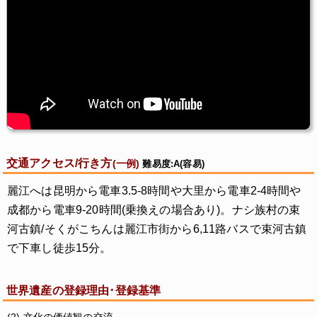
交通アクセス/行き方
(一例)
難易度:A(容易)
麗江へは昆明から電車3.5-8時間や大里から電車2-4時間や
成都から電車9-20時間(乗換えの場合あり)。ナシ族村の束
河古鎮/そくがこちんは麗江市街から6,11路バスで束河古鎮
で下車し徒歩15分。
世界遺産の登録理由･登録基準