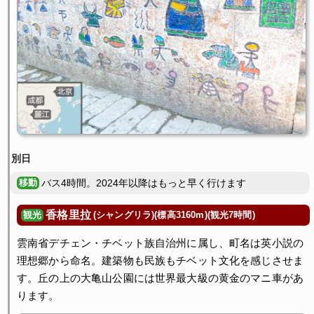
バス4時間。2024年以降はもっと早く行けます
香格里拉
(シャングリラ)(標高3160m)(観光7時間)
観光
雲南省デチェン・チベット族自治州に属し、町名は英小説の
理想郷から命名。建築物も民族もチベット文化を感じさせま
す。丘の上の大亀山公園には世界最大級の黄金のマニ車があ
ります。