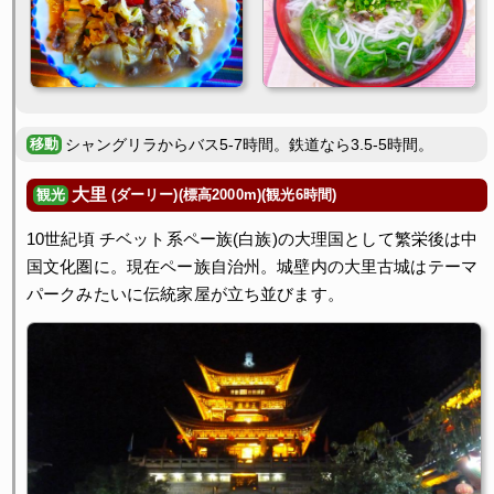
シャングリラからバス5-7時間。鉄道なら3.5-5時間。
大里
(ダーリー)(標高2000m)(観光6時間)
観光
10世紀頃 チベット系ペー族(白族)の大理国として繁栄後は中
国文化圏に。現在ペー族自治州。城壁内の大里古城はテーマ
パークみたいに伝統家屋が立ち並びます。