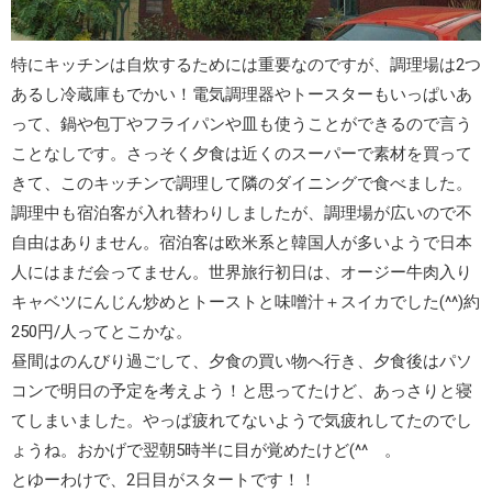
特にキッチンは自炊するためには重要なのですが、調理場は2つ
あるし冷蔵庫もでかい！電気調理器やトースターもいっぱいあ
って、鍋や包丁やフライパンや皿も使うことができるので言う
ことなしです。さっそく夕食は近くのスーパーで素材を買って
きて、このキッチンで調理して隣のダイニングで食べました。
調理中も宿泊客が入れ替わりしましたが、調理場が広いので不
自由はありません。宿泊客は欧米系と韓国人が多いようで日本
人にはまだ会ってません。世界旅行初日は、オージー牛肉入り
キャベツにんじん炒めとトーストと味噌汁＋スイカでした(^^)約
250円/人ってとこかな。
昼間はのんびり過ごして、夕食の買い物へ行き、夕食後はパソ
コンで明日の予定を考えよう！と思ってたけど、あっさりと寝
てしまいました。やっぱ疲れてないようで気疲れしてたのでし
ょうね。おかげで翌朝5時半に目が覚めたけど(^^ゞ。
とゆーわけで、2日目がスタートです！！