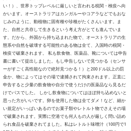
い！）、世界トップレベルに厳しいと言われる税関・検疫へ向
かいます。オーストラリアはカンガルーやコアラなどでもおな
じみのように、動植物に固有種や珍種がたくさんいます。ま
た、自然と共存して生きるという考え方がとても進んでいま
す。だから、外国から持ち込まれた物で、オーストラリアの生
態系や自然を破壊する可能性のある物は全て、入国時の税関・
検疫で破棄されます。 私も飲食物、医薬品、靴については申告
書に書いて提出しました。もし申告しないで見つかる（センサ
ーがすごく高性能なので絶対見つかる！）と200ドル以上の罰
金か、物によってはその場で逮捕されて拘束されます。正直に
申告すると少量の飲食物や自分で使うだけの医薬品なら見るだ
けでパスでした。 しかし飲食物についてはほぼ持ち込めないと
思った方がいいです。卵を使用した物は全てダメ！など、細か
い規定がいっぱいあるのでお菓子類やレトルト物でさえその場
で破棄されます。実際に空港でも何人もの人が厳しく問い詰め
られ食品を破棄されてました。私はレトルト味噌汁（100円で1