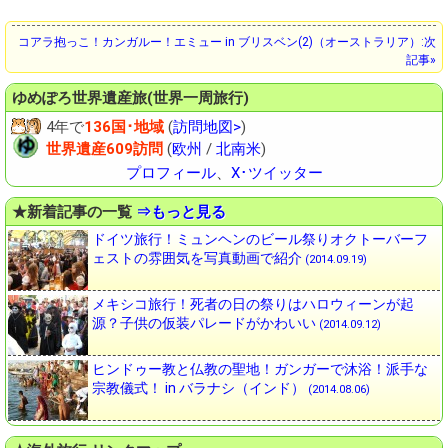
コアラ抱っこ！カンガルー！エミュー in ブリスベン(2)（オーストラリア）:次
記事»
ゆめぽろ
世界遺産旅(世界一周旅行)
4年で
136国･地域
(
訪問地図>
)
世界遺産609訪問
(
欧州
/
北南米
)
プロフィール
、
X･ツイッター
★新着記事の一覧
⇒もっと見る
ドイツ旅行！ミュンヘンのビール祭りオクトーバーフ
ェストの雰囲気を写真動画で紹介
(2014.09.19)
メキシコ旅行！死者の日の祭りはハロウィーンが起
源？子供の仮装パレードがかわいい
(2014.09.12)
ヒンドゥー教と仏教の聖地！ガンガーで沐浴！派手な
宗教儀式！ in バラナシ（インド）
(2014.08.06)