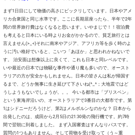
まず1日目にして物価の高さにビックリしています。日本やアメ
リカ合衆国と同じ水準です。ここに長期居座ったら、半年で2年
間の世界旅行費はなくなると思います。いやまじで！！宿泊費
も考えると日本にいる時よりお金がかかるので、貧乏旅行とは
言えません(>_<)それに南米やアジア、アフリカ等を歩く時のよ
うに汚い格好でいると、こいつ「あほか」と思われかねないで
す。 治安面は想像以上に良くて、これも日本と同レベルです。
いや最近の日本では物騒な事件や通り魔も多いので、オースト
ラリアの方が安全かもしれません。日本の皆さんは私が帰国す
るまで、どうか無事に生き延びて下さいね(^_^；大地震ではど
うしようもないでしょうが。。。 今いる都市は「ブリスベン」
という東海岸沿いの、オーストラリアで3番目の大都市です。第
1はシドニーだろうけど、第2はメルボルンなのかな？ 日本から
出発したのは、成田から2月5日の21:30発の飛行機です。約7時
間で翌朝に到着しました。 まず入国審査はすんなりパスです。
質問の1つもありません。そして荷物を受け取って（う～重