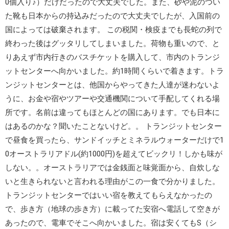
0個入り♪）だけだったので大丈夫でした。また、砂や泥のつい
た靴も日本からの持込みだったので大丈夫でしたが、入国前の
国によっては破棄されます。 この税関・検疫までも長蛇の列で
終わった後はグッタリしてしまいました。荷物も重いので、と
りあえず市内行きのバスチケットを購入して、市内のトランジ
ットセンターへ向かいました。約1時間くらいで着きます。トラ
ンジットセンターとは、他国からやってきた人達が迷わないよ
うに、お金や宿やツアーや交通機関について手配してくれる場
所です。名前は違ってもほとんどの国にあります。でも日本に
はあるのかな？聞いたことないけど。。 トランジットセンター
で昼食を買ったら、サンドイッチとミネラルウォーターだけで1
0オーストラリアドル(約1000円)を超えてビックリ！しかも味が
しない。。オーストラリアでは金銭面と味覚面から、自炊しな
いと生きられないと言われる理由がこの一食で分かりました。
トランジットセンターではいい宿を教えてもらえなかったの
で、歩き方（地球の歩き方）に載ってた安宿へ電話して空きが
あったので、電車でそこへ向かいました。宿は安くてもS（シ