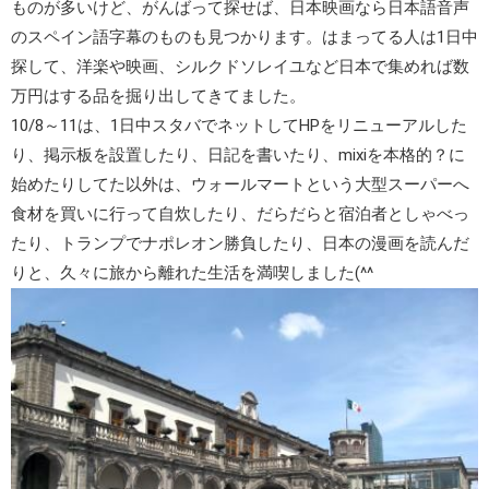
ものが多いけど、がんばって探せば、日本映画なら日本語音声
のスペイン語字幕のものも見つかります。はまってる人は1日中
探して、洋楽や映画、シルクドソレイユなど日本で集めれば数
万円はする品を掘り出してきてました。
10/8～11は、1日中スタバでネットしてHPをリニューアルした
り、掲示板を設置したり、日記を書いたり、mixiを本格的？に
始めたりしてた以外は、ウォールマートという大型スーパーへ
食材を買いに行って自炊したり、だらだらと宿泊者としゃべっ
たり、トランプでナポレオン勝負したり、日本の漫画を読んだ
りと、久々に旅から離れた生活を満喫しました(^^ゞ