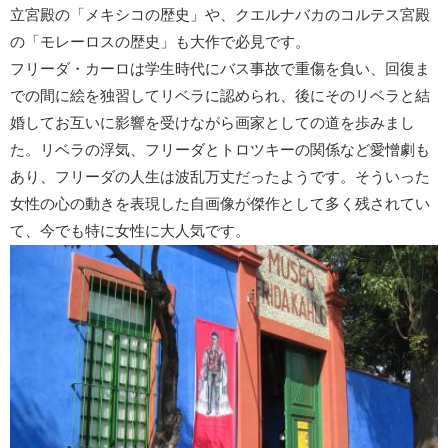
立宮殿
の「メキシコの歴史」や、クエルナバカの
コルテス宮殿
の「モレーロスの歴史」も大作で必見です。
フリーダ・カーロ
は学生時代にバス事故で重傷を負い、回復ま
での間に絵を独習してリベラに認められ、後にそのリベラと結
婚してお互いに影響を受けながら画家としての道を歩みまし
た。リベラの浮気、フリーダとトロツキーの関係など愛憎劇も
あり、フリーダの人生は波乱万丈だったようです。そういった
女性の心の動きを表現した自画像が傑作として多く残されてい
て、今でも特に女性に大人気です。