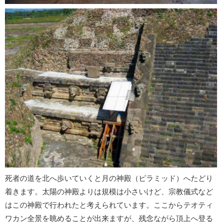
死者の道
を北へ歩いていくと
月の神殿
（ピラミッド）へたどり
着きます。太陽の神殿よりは規模は小さいけど、宗教儀式など
はこの神殿で行われたと考えられています。ここからテオティ
ワカン全景を眺めることが出来ますが、残念ながら頂上へ登る