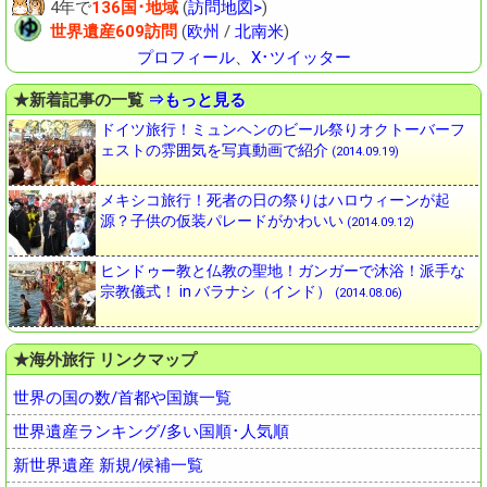
4年で
136国･地域
(
訪問地図>
)
世界遺産609訪問
(
欧州
/
北南米
)
プロフィール
、
X･ツイッター
★新着記事の一覧
⇒もっと見る
ドイツ旅行！ミュンヘンのビール祭りオクトーバーフ
ェストの雰囲気を写真動画で紹介
(2014.09.19)
メキシコ旅行！死者の日の祭りはハロウィーンが起
源？子供の仮装パレードがかわいい
(2014.09.12)
ヒンドゥー教と仏教の聖地！ガンガーで沐浴！派手な
宗教儀式！ in バラナシ（インド）
(2014.08.06)
★海外旅行 リンクマップ
世界の国の数/首都や国旗一覧
世界遺産ランキング/多い国順･人気順
新世界遺産 新規/候補一覧