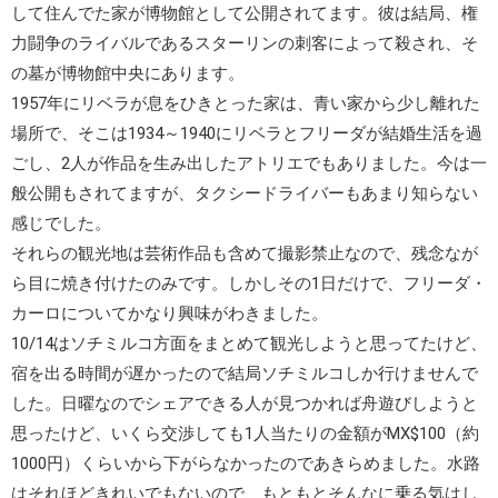
して住んでた家が博物館として公開されてます。彼は結局、権
力闘争のライバルである
スターリン
の刺客によって殺され、そ
の墓が博物館中央にあります。
1957年にリベラが息をひきとった家は、青い家から少し離れた
場所で、そこは1934～1940にリベラとフリーダが結婚生活を過
ごし、2人が作品を生み出したアトリエでもありました。今は一
般公開もされてますが、タクシードライバーもあまり知らない
感じでした。
それらの観光地は芸術作品も含めて撮影禁止なので、残念なが
ら目に焼き付けたのみです。しかしその1日だけで、フリーダ・
カーロについてかなり興味がわきました。
10/14はソチミルコ方面をまとめて観光しようと思ってたけど、
宿を出る時間が遅かったので結局ソチミルコしか行けませんで
した。日曜なのでシェアできる人が見つかれば舟遊びしようと
思ったけど、いくら交渉しても1人当たりの金額がMX$100（約
1000円）くらいから下がらなかったのであきらめました。水路
はそれほどきれいでもないので、もともとそんなに乗る気はし