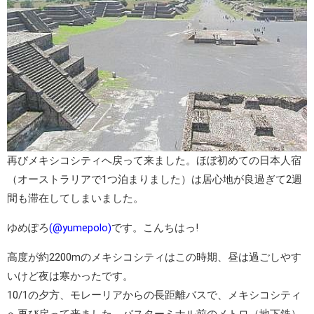
再び
メキシコシティ
へ戻って来ました。ほぼ初めての日本人宿
（オーストラリアで1つ泊まりました）は居心地が良過ぎて2週
間も滞在してしまいました。
ゆめぽろ
(@yumepolo)
です。こんちはっ!
高度が約2200mのメキシコシティはこの時期、昼は過ごしやす
いけど夜は寒かったです。
10/1の夕方、モレーリアからの長距離バスで、メキシコシティ