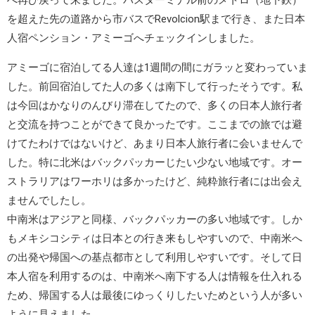
へ再び戻って来ました。バスターミナル前のメトロ（地下鉄）
を超えた先の道路から市バスでRevolcion駅まで行き、また日本
人宿ペンション・アミーゴへチェックインしました。
アミーゴに宿泊してる人達は1週間の間にガラッと変わっていま
した。前回宿泊してた人の多くは南下して行ったそうです。私
は今回はかなりのんびり滞在してたので、多くの日本人旅行者
と交流を持つことができて良かったです。ここまでの旅では避
けてたわけではないけど、あまり日本人旅行者に会いませんで
した。特に北米はバックパッカーじたい少ない地域です。オー
ストラリアはワーホリは多かったけど、純粋旅行者には出会え
ませんでしたし。
中南米はアジアと同様、バックパッカーの多い地域です。しか
もメキシコシティは日本との行き来もしやすいので、中南米へ
の出発や帰国への基点都市として利用しやすいです。そして日
本人宿を利用するのは、中南米へ南下する人は情報を仕入れる
ため、帰国する人は最後にゆっくりしたいためという人が多い
ように見えました。