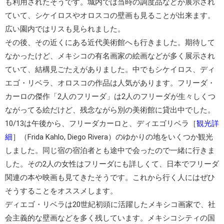
も利用されたそうです。城内では当時の調度品などが展示され
ていて、シケイロスやオロスコの壁画も見ることが出来ます。
広い園内ではリスも見られました。
その後、その近くにある
近代美術館
へも行きました。期待して
なかったけど、メキシコの有名画家の絵画などが多く展示され
ていて、結構見ごたえがありました。中でも
シケイロス
、
ディ
エゴ・リベラ
、
オロスコ
の作品は人気があります。フリーダ・
カーロの傑作「
2人のフリーダ
」は2人のフリーダが生々しくつ
ながってる絵だけど、残念ながら別の美術館に貸出中でした。
10/13は午後から、
フリーダカーロと、ディエゴリベラ
［
観光詳
細
］（Frida Kahlo, Diego Rivera）のゆかりの地をいくつか観光
しました。同じ宿の宿泊者とも途中で会ったので一緒に行きま
した。その2人の女性はフリーダにも詳しくて、日本でフリーダ
関連の本や映画も見てきたそうです。これから行く人にはぜひ
そうすることをオススメします。
ディエゴ・リベラ
は20世紀初頭に活躍したメキシコ画家で、社
会主義的な壁画などを多く残しています。メキシコシティの
国