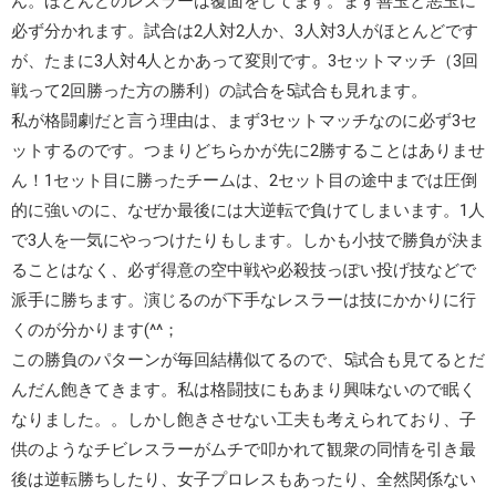
ん。ほとんどのレスラーは覆面をしてます。まず
善玉
と
悪玉
に
必ず分かれます。試合は
2人対2人
か、
3人対3人
がほとんどです
が、たまに
3人対4人
とかあって変則です。
3セットマッチ
（3回
戦って2回勝った方の勝利）の試合を
5試合
も見れます。
私が格闘劇だと言う理由は、まず3セットマッチなのに
必ず3セ
ットする
のです。つまりどちらかが先に2勝することはありませ
ん！1セット目に勝ったチームは、2セット目の途中までは圧倒
的に強いのに、なぜか最後には
大逆転
で負けてしまいます。1人
で3人を一気にやっつけたりもします。しかも小技で勝負が決ま
ることはなく、必ず
得意の空中戦や必殺技っぽい投げ技
などで
派手に勝ちます。演じるのが下手なレスラーは技にかかりに行
くのが分かります(^^；
この勝負のパターンが毎回結構似てるので、5試合も見てるとだ
んだん飽きてきます。私は格闘技にもあまり興味ないので眠く
なりました。。しかし飽きさせない工夫も考えられており、子
供のようなチビレスラーがムチで叩かれて観衆の同情を引き最
後は逆転勝ちしたり、女子プロレスもあったり、全然関係ない