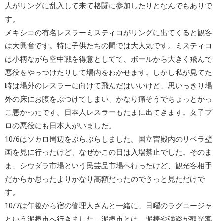
人がリングに乱入して来て格闘に参加したりとなんでもありで
す。
メキシコの有名レスラー
ミスティコ
がリングに出てくると観客
は大興奮です。特に子供たちの間では大人気です。ミスティコ
は小柄ながら空中戦を得意としてて、ボールから大きく飛んで
悪役をやっつけたりして場内をわかせます。しかし私が見てた
時は場外のレスラーに向けて飛んだはいいけど、思いっきり場
外の床にお腹をぶつけてしまい、かなり痛そうでちょっとかっ
こ悪かったです。日本人レスラーもたまに出てきます。女子プ
ロの悪役にも日本人がいました。
10/6はソカロ周辺をぶらぶらしました。国立宮殿内のリベラ壁
画を見に行ったけど、なぜかこの日は入場禁止でした。そのま
ま、シウダラ市場という民芸品市場へ行ったけど、観光客相手
だからか思ったよりかなり高額だったのでさっと見ただけで
す。
10/7は午後から宿の管理人さんと一緒に、日曜の
ラグニージャ
という泥棒市へ行きました。
泥棒市
とは、泥棒や強盗が観光客