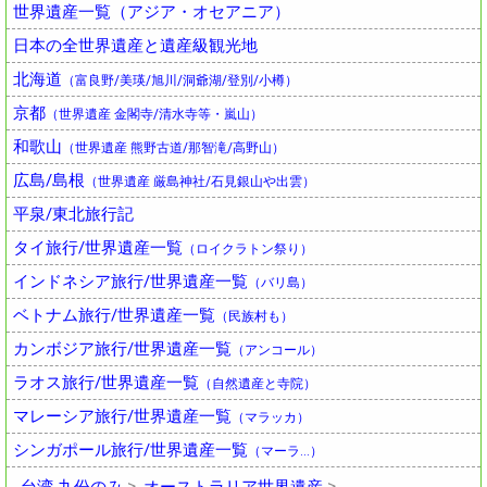
世界遺産一覧（アジア・オセアニア）
日本の全世界遺産と遺産級観光地
北海道
（富良野/美瑛/旭川/洞爺湖/登別/小樽）
京都
（世界遺産 金閣寺/清水寺等・嵐山）
和歌山
（世界遺産 熊野古道/那智滝/高野山）
広島/島根
（世界遺産 厳島神社/石見銀山や出雲）
平泉/東北旅行記
タイ旅行/世界遺産一覧
（ロイクラトン祭り）
インドネシア旅行/世界遺産一覧
（バリ島）
ベトナム旅行/世界遺産一覧
（民族村も）
カンボジア旅行/世界遺産一覧
（アンコール）
ラオス旅行/世界遺産一覧
（自然遺産と寺院）
マレーシア旅行/世界遺産一覧
（マラッカ）
シンガポール旅行/世界遺産一覧
（マーラ…）