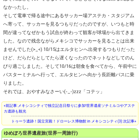
なかったし。
そして電車で帰る途中にあるサッカー場
アステカ・スタジアム
へ寄って、サッカーを見るつもりだったのですが、いつもと時
間が違ってなぜかもう試合が終わって観客が球場から出てきま
した。なので残念ながらメキシコでサッカーを見ることは出来
ませんでした(>_<) 10/15はエルタヒンへ出発するつもりだった
けど、だらだらとしてたら遅くなったのでネットなどしてのん
びり過ごしました。そして10/16は朝食を食べてから、午前中に
バスターミナルへ行って、
エルタヒン
へ向かう長距離バスに乗
りました。
それでは、おやすみなさーい(-_-)zzz「コテッ」
«前記事:メキシコシティで独立記念日祭りに参加!世界遺産ソチミルコやアステ
カ遺跡も観光
トゥーラ遺跡！国立宮殿！ドローレス博物館 in メキシコシティ(3):次記事»
ゆめぽろ
世界遺産旅(世界一周旅行)