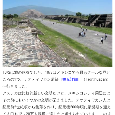
10/2は旅の休養でした。10/3はメキシコでも最もクールな見ど
ころの1つ、
テオティワカン遺跡
［
観光詳細
］（Teotihuacan）
へ行きました。
アステカは比較的新しい文明だけど、メキシコシティ周辺には
その前にもいくつかの文明が栄えました。テオティワカン人は
紀元前2世紀頃から集落を作り、紀元後500年頃に最盛期を迎え
て人口も12～20万人規模に達したと考えられています。この規