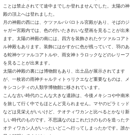
ことは禁止されてて途中までしか登れませんでした。太陽の神
殿の頂上へは登れました。
月の神殿の西には、
ケツァルパパロトル宮殿
があり、そばの
ジ
ャガー宮殿
内では、色の付いたきれいな壁画を見ることが出来
ます。太陽の神殿の南には、四方を装飾された
ケツァルコアト
ル神殿
もあります。装飾にはかすかに色が残っていて、羽のあ
る蛇神ケツァルコアトルや、雨女神トラロックなどのレリーフ
を見ることが出来ます。
太陽の神殿の裏には
博物館
もあり、出土品が展示されてます
が、
一枚岩の雨神チャルティトゥリクエ
など重要なものは、メ
キシコシティの
人類学博物館
に移されています。
こんな古い時代のこんな大きな遺跡は、今後メキシコや中南米
を旅して行く中でもほとんど見られません。マヤのピラミッド
などは見栄えがいいけど、テオティワカンと比べるとかなり新
しい時代のものです。不思議なのはこれだけのものを造ったテ
オティワカン人がいったいどこへ行ってしまったかです。誰か