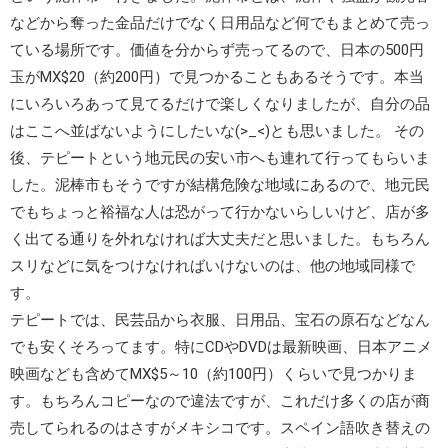
などから奪った金品だけでなく日用品など何でもまとめて売っ
ている場所です。価値を分からず売ってるので、日本の500円
玉がMX$20（約200円）で見つかることもあるそうです。本当
にいろいろあって見てるだけで楽しくなりましたが、自分の品
はここへ並ばないようにしたいな(>_<)とも思いました。 その
後、
テピート
という地元民の安い市へも連れて行ってもらいま
した。泥棒市もそうですが結構危険な地域にあるので、地元民
でもちょっと裕福な人は恐がって行かないらしいけど、店が多
く出てる通りを外れなければ大丈夫だと思いました。もちろん
スリなどに気をつけなければいけないのは、他の地域同様で
す。
テピートでは、民芸品から衣服、日用品、宝石の原石などなん
でも安くそろってます。特にCDやDVDは最新映画、日本アニメ
映画なども含めてMX$5～10（約100円）くらいで見つかりま
す。もちろんコピーなので違法ですが、これだけ多くの店が商
売してられるのはさすがメキシコです。スペイン語吹き替えの