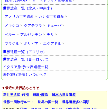
台湾 九份のみ
オーストラリア世界遺産
世界遺産一覧（北米・中南米）
アメリカ世界遺産
カナダ世界遺産
メキシコ
グアテマラ
キューバ
ペルー
アルゼンチン
チリ
ブラジル
ボリビア
エクアドル
世界遺産一覧（アフリカ）
世界遺産一覧（ヨーロッパ）
イタリア旅行/世界遺産一覧
海外旅行準備！いつから？
▼最近の旅行記もどうぞ
新世界遺産･候補
飛鳥･藤原
日本の世界遺産
世界一周旅行ルート
世界の国一覧
世界遺産多い国順