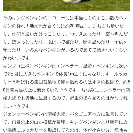
そのキングペンギンのコロニーには本当にものすごい数のペン
ギンの群れ！地元民が言うには
約2000匹！
。よちよち歩いた
り、仲間と追いかけっこしたり、つつきあったり、空へ叫んだ
り、ぼぉっとしたり、腹ばいで寝たり、卵を温めたり、子供を
守ったり、いろんなペンギンがいるので見てて飽きないくらい
かわいいです。
キング（王様）ペンギン
は
エンペラー（皇帝）ペンギン
に次い
で2番目に大きなペンギンで体長1m近くにもなります。
ルッカ
リー
と呼ばれる集団営巣地で卵を温めるのはオスの役目で、約5
0日間も足の上に乗せているそうです。ちなみにエンペラーは南
極大陸でも奥地に生息するので、野生の姿を見るのはかなり難
しいそうです。
ジェンツーペンギン
は南極大陸、パタゴニア地方に生息してい
て、両目の上の白い模様が目印。キングペンギンより海岸に近
い場所にルッカリーを形成してるのは、体が小さい分、危険も