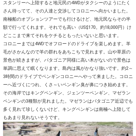
スタンリーへ上陸すると
地元民の4WD
がタクシーのようにたく
さん待ってて、その人達と交渉してコロニーへ向かいました。
南極船のオプションツアーでも行けるけど、地元民ならその半
額で行ってくれます。それでも高い（US$170。約18,000円）け
どここまで来てそれをケチるともったいないと思います。
コロニーまでは4WDで
オフロードのドライブ
を楽しめます。羊
毛がさかんなので羊の群れをあちこちで見れます。山や草原の
景色が続きますが、パタゴニア同様に高い木がないので景色は
単調に思えて眠くなります。島内は風がかなり強いです。約2～
3時間のドライブでペンギンコロニーへやって来ました。コロニ
ーへ近づくにつれ、
くさ～いペンギン臭
が鼻につき始めます。
その海岸では
キングペンギン
、
ジェンツーペンギン
、
マゼラン
ペンギン
の3種類が見れました。マゼランはパタゴニア近辺でも
多く見れて珍しくないけど、キングペンギンは南極へ上陸して
もあまり見れないそうです。