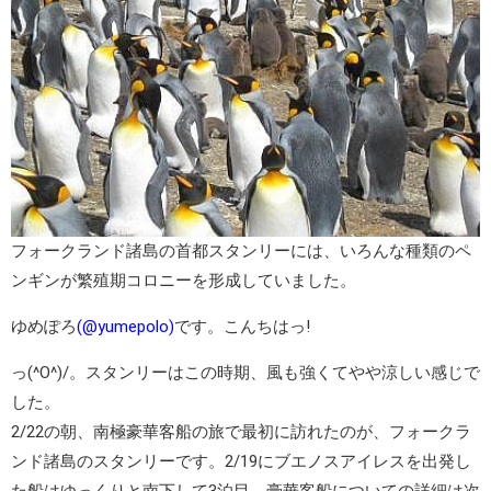
フォークランド諸島の首都
スタンリー
には、いろんな種類のペ
ンギンが繁殖期コロニーを形成していました。
ゆめぽろ
(@yumepolo)
です。こんちはっ!
っ(^O^)/。スタンリーはこの時期、風も強くてやや涼しい感じで
した。
2/22の朝、
南極豪華客船
の旅で最初に訪れたのが、フォークラ
ンド諸島のスタンリーです。2/19にブエノスアイレスを出発し