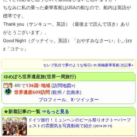
ちなみに私の乗った豪華客船はUSAの船なので、船内は英語が
標準です。
Thank you（サンキュー。英語）（最後まで読んで頂き）あり
がとうございます」、
Good Night（グッナイッ。英語）「おやすみなさーい」(-_-)zz
z「コテッ」
セレブ気分で夢のような毎日♪ in 南極豪華客船:次記事»
ゆめぽろ
世界遺産旅(世界一周旅行)
4年で
136国･地域
(
訪問地図>
)
世界遺産609訪問
(
欧州
/
北南米
)
プロフィール
、
X･ツイッター
★新着記事の一覧
⇒もっと見る
ドイツ旅行！ミュンヘンのビール祭りオクトーバーフ
ェストの雰囲気を写真動画で紹介
(2014.09.19)