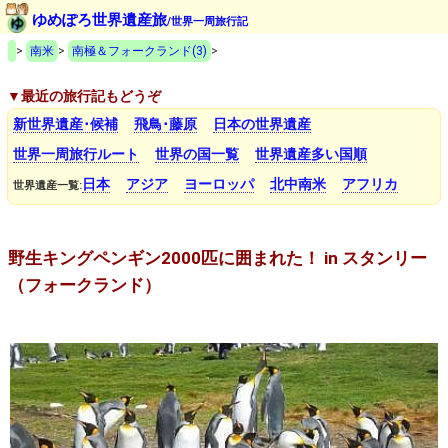
ゆめぽろ世界遺産旅
/世界一周旅行記
>
南米
>
南極＆フォークランド(3)
>
▼最近の旅行記もどうぞ
新世界遺産･候補
飛鳥･藤原
日本の世界遺産
世界一周旅行ルート
世界の国一覧
世界遺産多い国順
日本
アジア
ヨーロッパ
北中南米
アフリカ
世界遺産一覧:
野生キングペンギン2000匹に囲まれた！ in スタンリー
（フォークランド）