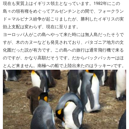
現在も実質上は
イギリス領土
となっています。1982年にこの
島々の領有権をめぐって
アルゼンチン
との間で、
フォークラン
ド＝マルビナス紛争
が起こりましたが、勝利したイギリスの実
効上支配は変わらず、現在に至ります。
ヨーロッパ人がこの島へやって来た時には無人島だったそうで
すが、木のカヌーなども発見されており、
パタゴニア地方の文
化圏
だった説が有力です。この島への旅行は通常飛行機で来る
のですが、かなり高額だそうです。だからバックパッカーはほ
とんど来ません。南極への船で上陸出来たのはラッキー♪です。