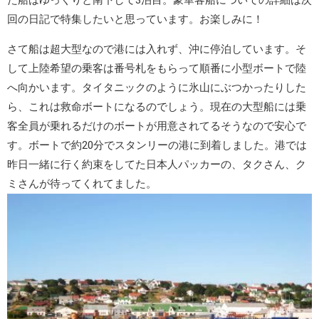
た船はゆっくりと南下して3泊目。豪華客船についての詳細は次
回の日記で特集したいと思っています。お楽しみに！
さて船は超大型なので港には入れず、沖に停泊しています。そ
して上陸希望の乗客は番号札をもらって順番に小型ボートで陸
へ向かいます。タイタニックのように氷山にぶつかったりした
ら、これは
救命ボート
になるのでしょう。現在の大型船には乗
客全員が乗れるだけのボートが用意されてるそうなので安心で
す。ボートで約20分でスタンリーの港に到着しました。港では
昨日一緒に行く約束をしてた日本人パッカーの、タクさん、ク
ミさんが待ってくれてました。