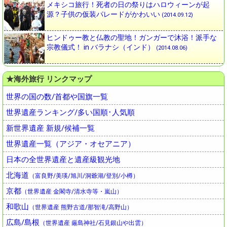
メキシコ旅行！死者の日の祭りはハロウィーンが起
源？子供の仮装パレードがかわいい
(2014.09.12)
ヒンドゥー教と仏教の聖地！ガンガーで沐浴！派手な
宗教儀式！ in バラナシ（インド）
(2014.08.06)
★海外旅行 リンクマップ
世界の国の数/首都や国旗一覧
世界遺産ランキング/多い国順･人気順
新世界遺産 新規/候補一覧
世界遺産一覧（アジア・オセアニア）
日本の全世界遺産と遺産級観光地
北海道
（富良野/美瑛/旭川/洞爺湖/登別/小樽）
京都
（世界遺産 金閣寺/清水寺等・嵐山）
和歌山
（世界遺産 熊野古道/那智滝/高野山）
広島/島根
（世界遺産 厳島神社/石見銀山や出雲）