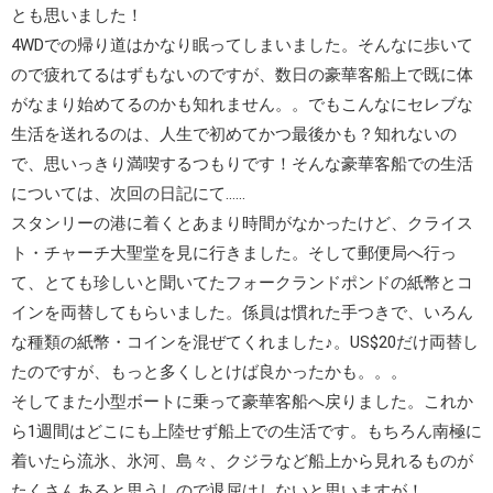
とも思いました！
4WDでの帰り道はかなり眠ってしまいました。そんなに歩いて
ので疲れてるはずもないのですが、数日の豪華客船上で既に体
がなまり始めてるのかも知れません。。でもこんなにセレブな
生活を送れるのは、人生で初めてかつ最後かも？知れないの
で、思いっきり満喫するつもりです！そんな豪華客船での生活
については、次回の日記にて……
スタンリーの港に着くとあまり時間がなかったけど、
クライス
ト・チャーチ大聖堂
を見に行きました。そして郵便局へ行っ
て、とても珍しいと聞いてた
フォークランドポンド
の紙幣とコ
インを両替してもらいました。係員は慣れた手つきで、いろん
な種類の紙幣・コインを混ぜてくれました♪。US$20だけ両替し
たのですが、もっと多くしとけば良かったかも。。。
そしてまた小型ボートに乗って豪華客船へ戻りました。これか
ら1週間はどこにも上陸せず船上での生活です。もちろん南極に
着いたら流氷、氷河、島々、クジラなど船上から見れるものが
たくさんあると思うしので退屈はしないと思いますが！