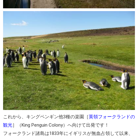
これから、
キングペンギン他3種の楽園
［
英領フォークランドの
観光
］（King Penguin Colony）へ向けて出発です！
フォークランド諸島
は1833年にイギリスが無血占領して以来、