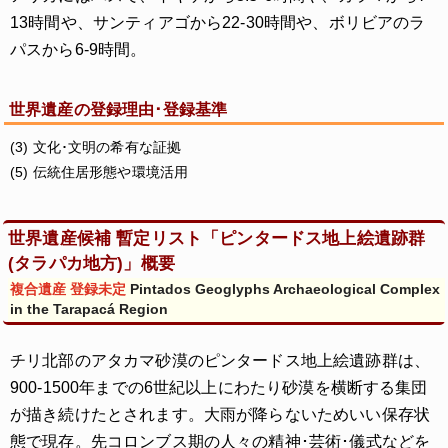
13時間や、サンティアゴから22-30時間や、ボリビアのラ
パスから6-9時間。
世界遺産の登録理由･登録基準
(3) 文化･文明の希有な証拠
(5) 伝統住居形態や環境活用
世界遺産候補 暫定リスト「ピンタードス地上絵遺跡群
(タラパカ地方)」概要
複合遺産 登録未定
Pintados Geoglyphs Archaeological Complex
in the Tarapacá Region
チリ北部のアタカマ砂漠のピンタードス地上絵遺跡群は、
900-1500年までの6世紀以上にわたり砂漠を横断する集団
が描き続けたとされます。大雨が降らないためいい保存状
態で現存。先コロンブス期の人々の精神･芸術･儀式などを