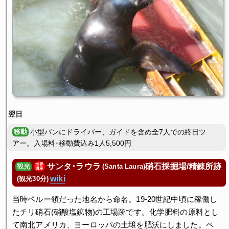
小型バンにドライバー、ガイドを含め全7人での終日ツ
アー。入場料･移動費込み1人5,500円
サンタ･ラウラ
硝石採掘場/精錬所跡
世界
(Santa Laura)
観光
遺産
wiki
(観光30分)
当時ペルー領だった地名から命名。19-20世紀中頃に稼働し
たチリ硝石(硝酸塩鉱物)の工場跡です。化学肥料の原料とし
て南北アメリカ、ヨーロッパの土壌を肥沃にしました。ペ