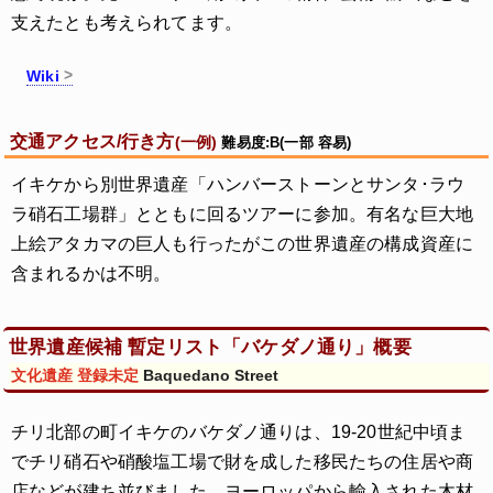
支えたとも考えられてます。
Wiki
交通アクセス/行き方
(一例)
難易度:B(一部 容易)
イキケから別世界遺産「ハンバーストーンとサンタ･ラウ
ラ硝石工場群」とともに回るツアーに参加。有名な巨大地
上絵アタカマの巨人も行ったがこの世界遺産の構成資産に
含まれるかは不明。
世界遺産候補 暫定リスト「バケダノ通り」概要
文化遺産 登録未定
Baquedano Street
チリ北部の町イキケのバケダノ通りは、19-20世紀中頃ま
でチリ硝石や硝酸塩工場で財を成した移民たちの住居や商
店などが建ち並びました。ヨーロッパから輸入された木材