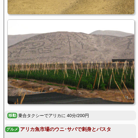
乗合タクシーでアリカに 40分/200円
アリカ魚市場のウニ･サバで刺身とパスタ