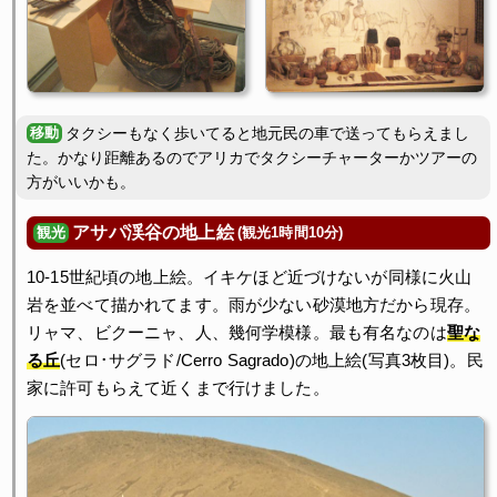
タクシーもなく歩いてると地元民の車で送ってもらえまし
た。かなり距離あるのでアリカでタクシーチャーターかツアーの
方がいいかも。
アサパ渓谷の地上絵
(観光1時間10分)
観光
10-15世紀頃の地上絵。イキケほど近づけないが同様に火山
岩を並べて描かれてます。雨が少ない砂漠地方だから現存。
リャマ、ビクーニャ、人、幾何学模様。最も有名なのは
聖な
る丘
(セロ･サグラド/Cerro Sagrado)の地上絵(写真3枚目)。民
家に許可もらえて近くまで行けました。