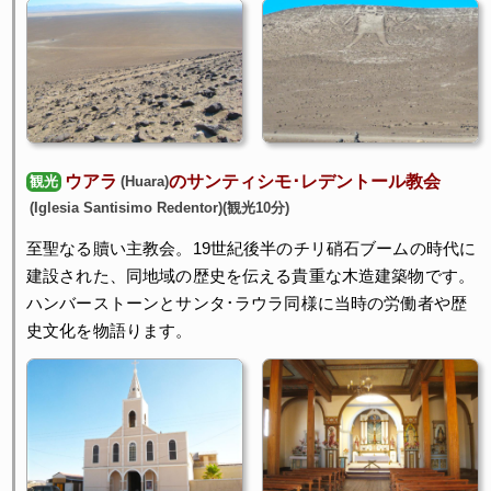
ウアラ
のサンティシモ･レデントール教会
(Huara)
観光
(Iglesia Santisimo Redentor)(観光10分)
至聖なる贖い主教会。19世紀後半のチリ硝石ブームの時代に
建設された、同地域の歴史を伝える貴重な木造建築物です。
ハンバーストーンとサンタ･ラウラ同様に当時の労働者や歴
史文化を物語ります。