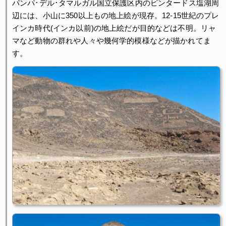
パンパ･デル･タマルガル国立保護区内のピンタードス塩湖周
辺には、小山に350以上もの地上絵が現存。12-15世紀のプレ
インカ時代(インカ以前)の地上絵だが目的などは不明。リャ
マなど動物の群れや人々や幾何学的模様などが描かれてま
す。