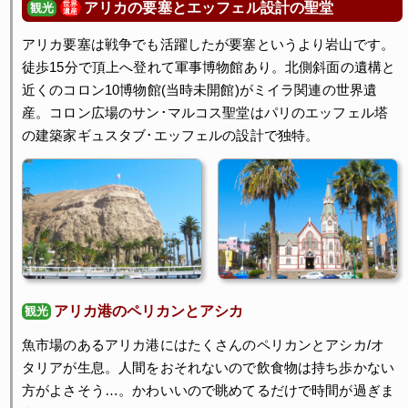
アリカの要塞とエッフェル設計の聖堂
世界
観光
遺産
アリカ要塞は戦争でも活躍したが要塞というより岩山です。
徒歩15分で頂上へ登れて軍事博物館あり。北側斜面の遺構と
近くのコロン10博物館(当時未開館)がミイラ関連の世界遺
産。コロン広場のサン･マルコス聖堂はパリのエッフェル塔
の建築家ギュスタブ･エッフェルの設計で独特。
アリカ港のペリカンとアシカ
観光
魚市場のあるアリカ港にはたくさんのペリカンとアシカ/オ
タリアが生息。人間をおそれないので飲食物は持ち歩かない
方がよさそう…。かわいいので眺めてるだけで時間が過ぎま