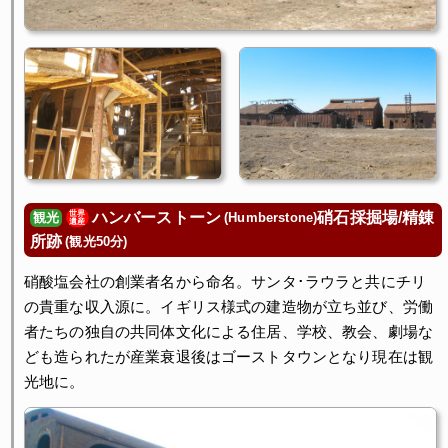
ハンバーストーン
硝石採掘場/精錬
世界
(Humberstone)
観光
遺産
所跡
(観光50分)
硝酸塩会社の創業者名から命名。サンタ･ラウラと共にチリ
の貴重な収入源に。イギリス様式の建造物が立ち並び、労働
者たちの独自の共同体文化による住居、学校、教会、劇場な
ども造られたが産業衰退後はゴーストタウンとなり現在は観
光地に。