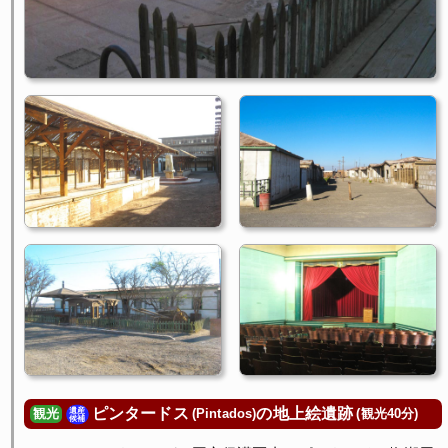
ピンタードス
の地上絵遺跡
遺産
(Pintados)
(観光40分)
観光
候補