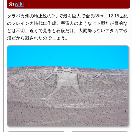
wiki
分)
タラパカ州の地上絵の1つで最も巨大で全長85ｍ。12-15世紀
のプレインカ時代に作成。宇宙人のようなヒト型だが目的な
どは不明。近くで見ると石段だけ。大雨降らないアタカマ砂
漠だから残されたのでしょう。