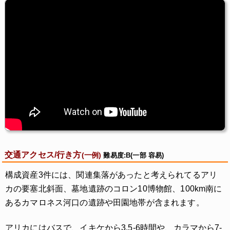
交通アクセス/行き方
(一例)
難易度:B(一部 容易)
構成資産3件には、関連集落があったと考えられてるアリ
カの要塞北斜面、墓地遺跡のコロン10博物館、100km南に
あるカマロネス河口の遺跡や田園地帯が含まれます。
アリカにはバスで、イキケから3.5-6時間や、カラマから7-