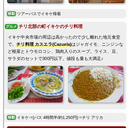
ツアーバスでイキケ帰着
チリ北部の町イキケのチリ料理
イキケ中央市場の周辺は高かったので少し離れた地元食堂
で。
チリ料理 カスエラ(Cazuela)
はジャガイモ、ニンジンな
ど根菜とトウモロコシ、鶏肉入りのスープ。ライス、豆、
サラダのセットで300円以下。値段も量も大満足♪
イキケ⇒[バス 4時間半/約1,250円]⇒チリ アリカ