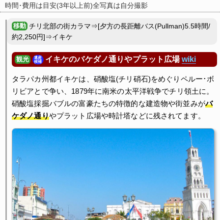
時間･費用は目安(3年以上前)全写真は自分撮影
チリ北部の街カラマ⇒[夕方の長距離バス(Pullman)5.5時間/
約2,250円]⇒イキケ
イキケのバケダノ通りやプラット広場
wiki
遺産
観光
候補
タラパカ州都イキケは、硝酸塩(チリ硝石)をめぐりペルー･ボ
リビアとで争い、1879年に南米の太平洋戦争でチリ領土に。
硝酸塩採掘バブルの富豪たちの特徴的な建造物や街並みが
バ
ケダノ通り
やプラット広場や時計塔などに残されてます。