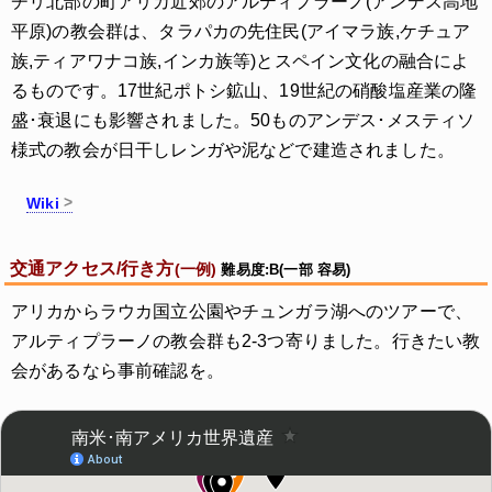
チリ北部の町アリカ近郊のアルティプラーノ(アンデス高地
平原)の教会群は、タラパカの先住民(アイマラ族,ケチュア
族,ティアワナコ族,インカ族等)とスペイン文化の融合によ
るものです。17世紀ポトシ鉱山、19世紀の硝酸塩産業の隆
盛･衰退にも影響されました。50ものアンデス･メスティソ
様式の教会が日干しレンガや泥などで建造されました。
Wiki
交通アクセス/行き方
(一例)
難易度:B(一部 容易)
アリカからラウカ国立公園やチュンガラ湖へのツアーで、
アルティプラーノの教会群も2-3つ寄りました。行きたい教
会があるなら事前確認を。