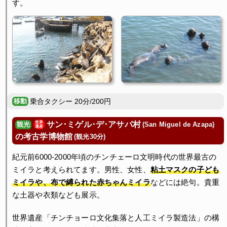
す。
乗合タクシー 20分/200円
サン･ミゲル･デ･アサパ村
世界
(San Miguel de Azapa)
観光
遺産
の考古学博物館
(観光30分)
紀元前6000-2000年頃のチンチェーロ文明時代の世界最古の
ミイラと考えられてます。男性、女性、
粘土マスクの子ども
ミイラや、布で縛られた赤ちゃんミイラ
などには絶句。貴重
な土器や衣類なども展示。
世界遺産「チンチョーロ文化集落と人工ミイラ製造法」の構