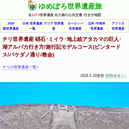
ゆめぽろ世界遺産旅
全
1273
世界遺産 自力旅の公共交通･行き方地図
2026
日本 世界遺産
アジア 世界遺
ヨーロッパ
北米･中南米
アフリカ
新世界遺産
一覧
産
世界遺産
世界遺産
世界遺産
チリ世界遺産 硝石･ミイラ･地上絵アタカマの巨人･
湖アルパカ行き方/旅行記モデルコース(ピンタード
ス/バケダノ通り/教会)
チリの世界遺産一覧>
2026.6.20更新
SNSボタン