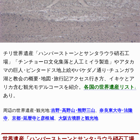
チリ世界遺産「ハンバーストーンとサンタラウラ硝石工
場」「チンチョーロ文化集落と人工ミイラ製造」やアタカ
マの巨人･ピンタードス地上絵やバケダノ通り･チュンガラ
湖と教会の概要･地図･旅行記アクセス行き方、イキケとア
リカ含む観光モデルコースを紹介。
各国の世界遺産リスト
あり。
周辺の世界遺産･観光地:
吉野･高野山･熊野三山
、
奈良東大寺･法隆
寺
、
京都･延暦寺と彦根城
、
大阪古墳群と観光地
世界遺産「ハンバーストーンとサンタ･ラウラ硝石工場