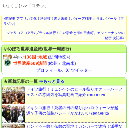
い」(-_-)zzz「コテッ」
«前記事:アフリカ文化！格闘技！黒人密教！バイーア料理 in サルバドール（ブ
ラジル）
ジェリコアコアラ/ブラジル旅行！白い砂丘と海の田舎町。カシューナッツの
秘密:次記事»
ゆめぽろ
世界遺産旅(世界一周旅行)
4年で
136国･地域
(
訪問地図>
)
世界遺産609訪問
(
欧州
/
北南米
)
プロフィール
、
X･ツイッター
★新着記事の一覧
⇒もっと見る
ドイツ旅行！ミュンヘンのビール祭りオクトーバーフ
ェストの雰囲気を写真動画で紹介
(2014.09.19)
メキシコ旅行！死者の日の祭りはハロウィーンが起
源？子供の仮装パレードがかわいい
(2014.09.12)
ヒンドゥー教と仏教の聖地！ガンガーで沐浴！派手な