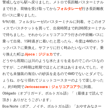
警戒しながら駅へ戻りました。メトロで長距離バスターミナル
まで行き、荷物を受け取ってから
フォルタレーゼ
行き長距離夜
行バスに乗りました。
9/9の朝、フォルタレーゼのバスターミナルに到着。そこのオフ
ィスでバスチケットを買って、出発時間まで約2時間ターミナル
で待ちました。それからジェリコアコアラ行きの中距離バスに
乗って出発。15時過ぎに着いたと思ったら、今度は4WDのトラ
ックバス？に乗換え。サファリに行く時みたいなバスです。乗
り換えた町は
Jijoca：ジジョカ
です。
どうやら雨期には川のような水たまりを走るのでこのバスなの
ですが、この時期は乾期でほとんど水はありませんでした。そ
れでも未舗装の海沿いの砂浜を走るので4WDでないとダメでし
ょうね。かなり揺れてジェットコースターのようで楽しかった
♪。約1時間で
Jericoacoara：ジェリコアコアラ
に到着。
Obligado（オブリガード。ポルトガル語）「（最後まで読んで
頂き）ありがとうございます」
Boa Noite（ボア、ノイチ。ポルトガル語）「おやすみなさー