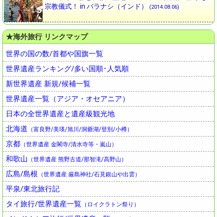
宗教儀式！ in バラナシ（インド）
(2014.08.06)
★海外旅行 リンクマップ
世界の国の数/首都や国旗一覧
世界遺産ランキング/多い国順･人気順
新世界遺産 新規/候補一覧
世界遺産一覧（アジア・オセアニア）
日本の全世界遺産と遺産級観光地
北海道
（富良野/美瑛/旭川/洞爺湖/登別/小樽）
京都
（世界遺産 金閣寺/清水寺等・嵐山）
和歌山
（世界遺産 熊野古道/那智滝/高野山）
広島/島根
（世界遺産 厳島神社/石見銀山や出雲）
平泉/東北旅行記
タイ旅行/世界遺産一覧
（ロイクラトン祭り）