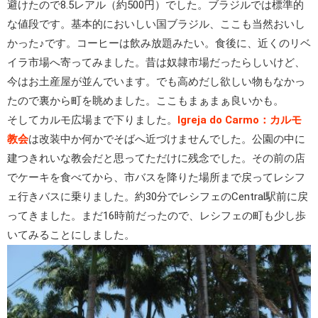
避けたので8.5レアル（約500円）でした。ブラジルでは標準的
な値段です。基本的においしい国ブラジル、ここも当然おいし
かった♪です。コーヒーは飲み放題みたい。食後に、近くのリベ
イラ市場へ寄ってみました。昔は奴隷市場だったらしいけど、
今はお土産屋が並んでいます。でも高めだし欲しい物もなかっ
たので裏から町を眺めました。ここもまぁまぁ良いかも。
そしてカルモ広場まで下りました。
Igreja do Carmo：カルモ
教会
は改装中か何かでそばへ近づけませんでした。公園の中に
建つきれいな教会だと思ってただけに残念でした。その前の店
でケーキを食べてから、市バスを降りた場所まで戻ってレシフ
ェ行きバスに乗りました。約30分でレシフェのCentral駅前に戻
ってきました。まだ16時前だったので、レシフェの町も少し歩
いてみることにしました。