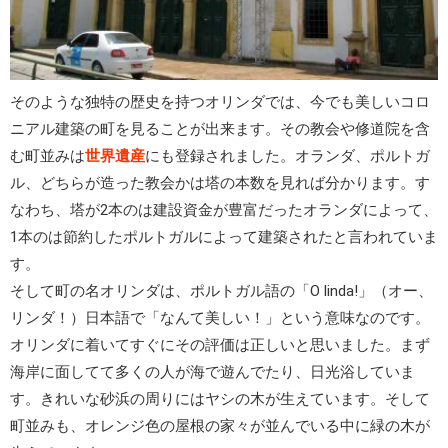
そのような独特の歴史を持つオリンダでは、今でも美しいコロ
ニアル建築の町を見ることが出来ます。その教会や修道院を含
む町並みは
世界遺産
にも登録されました。オランダ、ポルトガ
ル、どちらが造った教会かは塔の本数を見れば分かります。す
なわち、塔が2本のは建設資金が豊富だったオランダによって、
1本のは節約したポルトガルによって建築されたと言われていま
す。
そして町の名オリンダは、ポルトガル語の「O linda!」（オー、
リンダ！）日本語で「なんて美しい！」という意味なのです。
オリンダに着いてすぐにその評価は正しいと思いました。まず
海岸に面してて多くの人が海で遊んでたり、日光浴していま
す。きれいな砂浜の周りにはヤシの木が生えています。そして
町並みも、オレンジ色の屋根の家々が並んでいる中に緑の木が