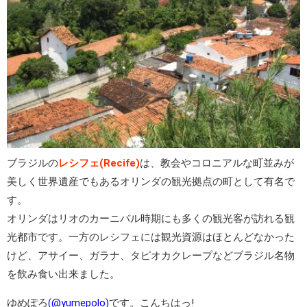
ブラジルの
レシフェ(Recife)
は、教会やコロニアルな町並みが
美しく世界遺産でもあるオリンダの観光拠点の町として有名で
す。
オリンダはリオのカーニバル時期にも多くの観光客が訪れる観
光都市です。一方のレシフェには観光資源はほとんどなかった
けど、アサイー、ガラナ、タピオカクレープなどブラジル名物
を飲み食い出来ました。
ゆめぽろ
(@yumepolo)
です。こんちはっ!