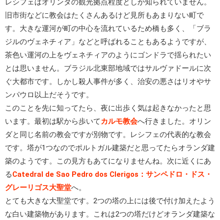
レシフェはオリンダの観光拠点程度としか知られていません。
旧市街などに教会はたくさんあるけど見所もあまりない町で
す。大きな運河が町の中心を流れているため橋も多く、「ブラ
ジルのヴェネチィア」などと呼ばれることもあるようですが、
茶色い運河の上をヴェネチィアのようにゴンドラで揺られたい
とは思いません。ブラジル北東部地域ではサルヴァドールに次
ぐ大都市です。しかし殺人事件が多く、治安の悪さはリオやサ
ンパウロ以上だそうです。
このことを先に知ってたら、夜に出歩く気は起きなかったと思
います。最初は駅から歩いて
カルモ教会
へ行きました。オリン
ダと同じ名前の教会ですが別物です。レシフェの代表的な教会
です。塔が1つなのでポルトガル建築だと思ってたらオランダ建
築のようです。この見方もあてになりませんね。次に近くにあ
る
Catedral de Sao Pedro dos Clerigos：サンペドロ・ドス・
グレーリゴス大聖堂
へ。
とても大きな大聖堂です。2つの塔の上には後で付け加えたよう
な白い建築物があります。これは2つの塔だけどオランダ建築な