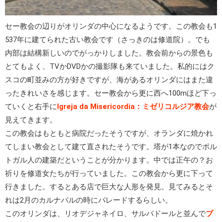
セー教会の辺りがオリンダの中心になるようです。この教会も1
537年に建てられた古い教会です（さっきのは修道院）。でも
内部は結構新しいのでがっかりしました。教会前からの景色も
とてもよく、TVかDVDかの撮影隊も来ていました。私的にはク
スコの町並みの方が好きですが、海があるオリンダにはまた違
ったきれいさを感じます。セー教会から更に西へ100mほど下っ
ていくと右手に
Igreja da Misericordia：ミゼリコルジア教会
が
見えてきます。
この教会はもともと病院だったそうですが、オランダに焼かれ
てしまい教会として建て直されたそうです。塔が1本なのでポル
トガル人の建築だということが分かります。中では正午の？お
祈りを修道女たちが行っていました。この教会から更に下って
行きました。するとある店で巨大な人形を発見。見てみるとそ
れは2月のカルナバルの時にパレードするらしい。
このオリンダは、リオデジャネイロ、サルバドールと並んで
ブ