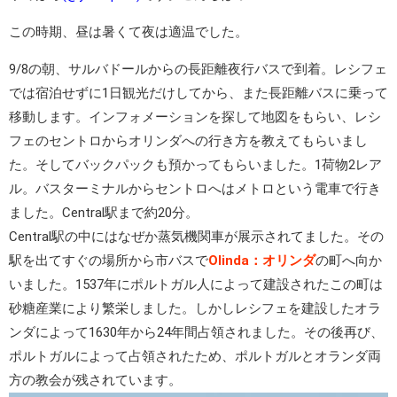
この時期、昼は暑くて夜は適温でした。
9/8の朝、サルバドールからの長距離夜行バスで到着。レシフェ
では宿泊せずに1日観光だけしてから、また長距離バスに乗って
移動します。インフォメーションを探して地図をもらい、レシ
フェのセントロからオリンダへの行き方を教えてもらいまし
た。そしてバックパックも預かってもらいました。1荷物2レア
ル。バスターミナルからセントロへはメトロという電車で行き
ました。Central駅まで約20分。
Central駅の中にはなぜか蒸気機関車が展示されてました。その
駅を出てすぐの場所から市バスで
Olinda：オリンダ
の町へ向か
いました。1537年にポルトガル人によって建設されたこの町は
砂糖産業により繁栄しました。しかしレシフェを建設したオラ
ンダによって1630年から24年間占領されました。その後再び、
ポルトガルによって占領されたため、ポルトガルとオランダ両
方の教会が残されています。