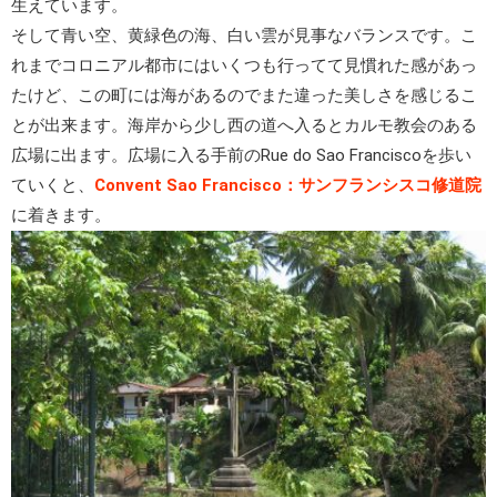
生えています。
そして青い空、黄緑色の海、白い雲が見事なバランスです。こ
れまでコロニアル都市にはいくつも行ってて見慣れた感があっ
たけど、この町には海があるのでまた違った美しさを感じるこ
とが出来ます。海岸から少し西の道へ入るとカルモ教会のある
広場に出ます。広場に入る手前のRue do Sao Franciscoを歩い
ていくと、
Convent Sao Francisco：サンフランシスコ修道院
に着きます。