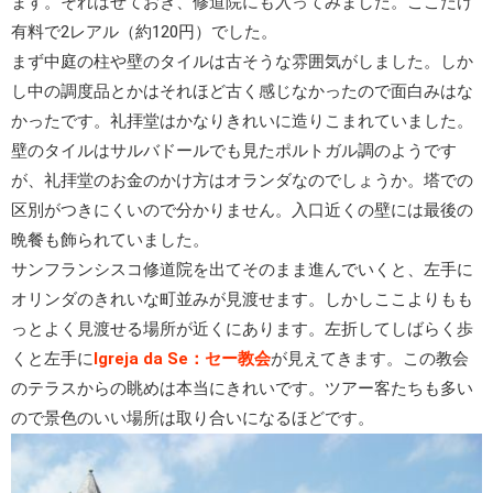
ます。それはせておき、修道院にも入ってみました。ここだけ
有料で2レアル（約120円）でした。
まず中庭の柱や壁のタイルは古そうな雰囲気がしました。しか
し中の調度品とかはそれほど古く感じなかったので面白みはな
かったです。礼拝堂はかなりきれいに造りこまれていました。
壁のタイルはサルバドールでも見たポルトガル調のようです
が、礼拝堂のお金のかけ方はオランダなのでしょうか。塔での
区別がつきにくいので分かりません。入口近くの壁には最後の
晩餐も飾られていました。
サンフランシスコ修道院を出てそのまま進んでいくと、左手に
オリンダのきれいな町並みが見渡せます。しかしここよりもも
っとよく見渡せる場所が近くにあります。左折してしばらく歩
くと左手に
Igreja da Se：セー教会
が見えてきます。この教会
のテラスからの眺めは本当にきれいです。ツアー客たちも多い
ので景色のいい場所は取り合いになるほどです。