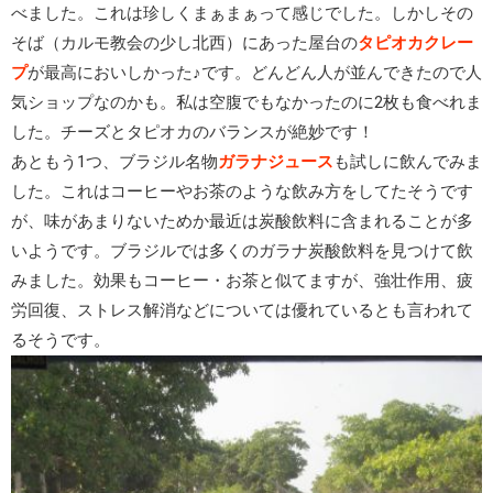
べました。これは珍しくまぁまぁって感じでした。しかしその
そば（カルモ教会の少し北西）にあった屋台の
タピオカクレー
プ
が最高においしかった♪です。どんどん人が並んできたので人
気ショップなのかも。私は空腹でもなかったのに2枚も食べれま
した。チーズとタピオカのバランスが絶妙です！
あともう1つ、ブラジル名物
ガラナジュース
も試しに飲んでみま
した。これはコーヒーやお茶のような飲み方をしてたそうです
が、味があまりないためか最近は炭酸飲料に含まれることが多
いようです。ブラジルでは多くのガラナ炭酸飲料を見つけて飲
みました。効果もコーヒー・お茶と似てますが、強壮作用、疲
労回復、ストレス解消などについては優れているとも言われて
るそうです。