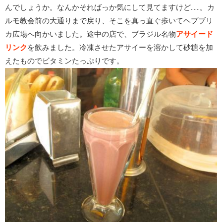
んでしょうか。なんかそればっか気にして見てますけど……。カ
ルモ教会前の大通りまで戻り、そこを真っ直ぐ歩いてヘプブリ
カ広場へ向かいました。途中の店で、ブラジル名物
アサイード
リンク
を飲みました。冷凍させたアサイーを溶かして砂糖を加
えたものでビタミンたっぷりです。