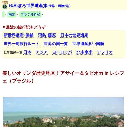
ゆめぽろ世界遺産旅
/世界一周旅行記
>
南米
>
ブラジル(16)
>
▼最近の旅行記もどうぞ
新世界遺産･候補
飛鳥･藤原
日本の世界遺産
世界一周旅行ルート
世界の国一覧
世界遺産多い国順
日本
アジア
ヨーロッパ
北中南米
アフリカ
世界遺産一覧:
美しいオリンダ歴史地区！アサイー＆タピオカ in レシフ
ェ（ブラジル）